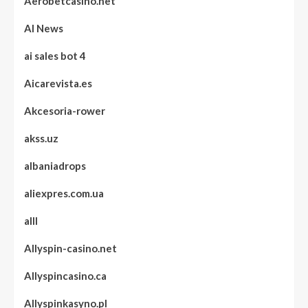
Aerobetcasino.net
AI News
ai sales bot 4
Aicarevista.es
Akcesoria-rower
akss.uz
albaniadrops
aliexpres.com.ua
alll
Allyspin-casino.net
Allyspincasino.ca
Allyspinkasyno.pl