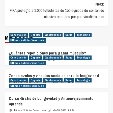
Next:
FIFA protegió a 3.000 futbolistas de 150 equipos de contenido
abusivo en redes por purovinotinto.com
Construcción
Deporte
Gastronomía
Salud
Tecnología
Más historias
Ultimas Noticias Venezuela
¿Cuántas repeticiones para ganar músculo?
Construcción
Deporte
Gastronomía
Salud
Tecnología
agosto 4, 2026
Ultimas Noticias Venezuela
0
Ultimas Noticias Venezuela
Zonas azules y vínculos sociales para la longevidad
Construcción
Deporte
Gastronomía
Salud
Tecnología
julio 31, 2026
Ultimas Noticias Venezuela
0
Ultimas Noticias Venezuela
Curso Gratis de Longevidad y Antienvejecimiento:
Aprende
julio 30, 2026
Ultimas Noticias Venezuela
0