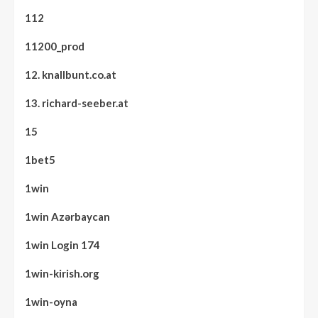
112
11200_prod
12. knallbunt.co.at
13. richard-seeber.at
15
1bet5
1win
1win Azərbaycan
1win Login 174
1win-kirish.org
1win-oyna