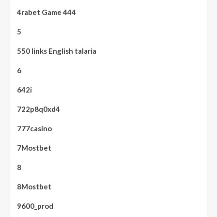
4rabet Game 444
5
550 links English talaria
6
642i
722p8q0xd4
777casino
7Mostbet
8
8Mostbet
9600_prod