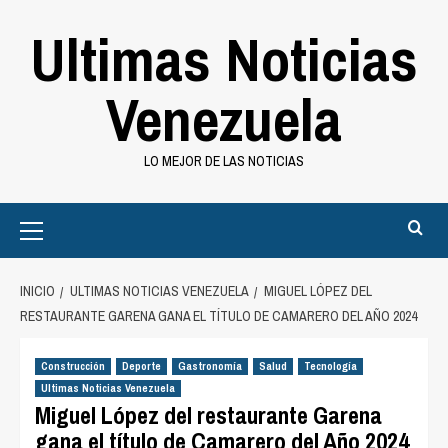
Saltar
Ultimas Noticias
al
contenido
Venezuela
LO MEJOR DE LAS NOTICIAS
Primary
Menu
INICIO
ULTIMAS NOTICIAS VENEZUELA
MIGUEL LÓPEZ DEL
RESTAURANTE GARENA GANA EL TÍTULO DE CAMARERO DEL AÑO 2024
Construcción
Deporte
Gastronomía
Salud
Tecnología
Ultimas Noticias Venezuela
Miguel López del restaurante Garena
gana el título de Camarero del Año 2024