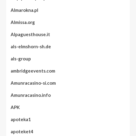
Almarokna.pl
Almissa.org
Alpaguesthouse.it
als-elmshorn-sh.de
als-group
ambridgeevents.com
Amunracasino-si.com
Amunracasino.info
APK
apoteka1
apoteket4