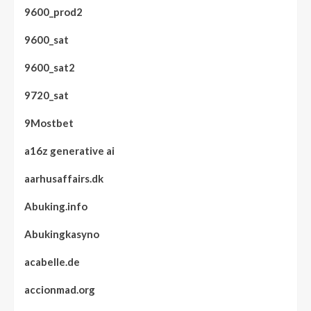
9600_prod2
9600_sat
9600_sat2
9720_sat
9Mostbet
a16z generative ai
aarhusaffairs.dk
Abuking.info
Abukingkasyno
acabelle.de
accionmad.org