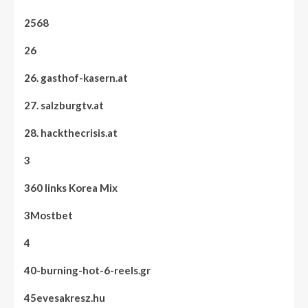
2568
26
26. gasthof-kasern.at
27. salzburgtv.at
28. hackthecrisis.at
3
360 links Korea Mix
3Mostbet
4
40-burning-hot-6-reels.gr
45evesakresz.hu