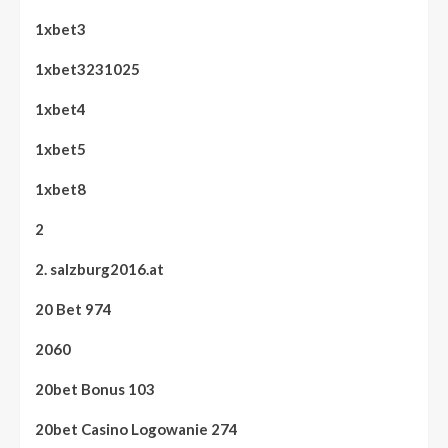
1xbet3
1xbet3231025
1xbet4
1xbet5
1xbet8
2
2. salzburg2016.at
20 Bet 974
2060
20bet Bonus 103
20bet Casino Logowanie 274