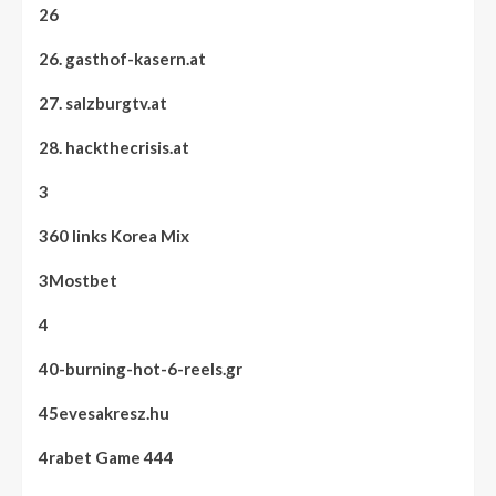
26
26. gasthof-kasern.at
27. salzburgtv.at
28. hackthecrisis.at
3
360 links Korea Mix
3Mostbet
4
40-burning-hot-6-reels.gr
45evesakresz.hu
4rabet Game 444