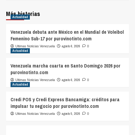
Más historias
Actualidad
Venezuela debuta ante México en el Mundial de Voleibol
Femenino Sub-17 por purovinotinto.com
agosto 6, 2026
Ultimas Noticias Venezuela
0
Actualidad
Venezuela marcha cuarta en Santo Domingo 2026 por
purovinotinto.com
agosto 6, 2026
Ultimas Noticias Venezuela
0
Actualidad
Credi POS y Credi Express Bancamiga: créditos para
impulsar tu negocio por purovinotinto.com
agosto 5, 2026
Ultimas Noticias Venezuela
0