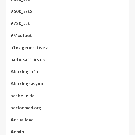
9600_sat2
9720_sat
9Mostbet
a16z generative ai
aarhusaffairs.dk
Abuking.info
Abukingkasyno
acabelle.de
accionmad.org
Actualidad
Admin