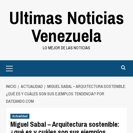
Saltar
Ultimas Noticias
al
contenido
Venezuela
LO MEJOR DE LAS NOTICIAS
Primary
Menu
INICIO
ACTUALIDAD
MIGUEL SABAL – ARQUITECTURA SOSTENIBLE:
¿QUÉ ES Y CUÁLES SON SUS EJEMPLOS TENDENCIA? POR
DATEANDO.COM
Actualidad
Miguel Sabal – Arquitectura sostenible:
¿qué es y cuáles son sus ejemplos