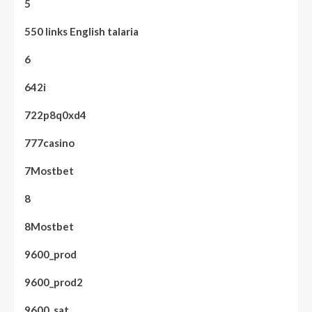
5
550 links English talaria
6
642i
722p8q0xd4
777casino
7Mostbet
8
8Mostbet
9600_prod
9600_prod2
9600_sat