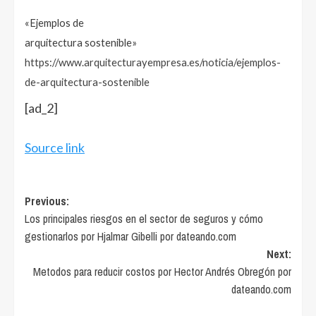
«Ejemplos de
arquitectura sostenible»
https://www.arquitecturayempresa.es/noticia/ejemplos-
de-arquitectura-sostenible
[ad_2]
Source link
Post
Previous:
Los principales riesgos en el sector de seguros y cómo
navigation
gestionarlos por Hjalmar Gibelli por dateando.com
Next:
Metodos para reducir costos por Hector Andrés Obregón por
dateando.com