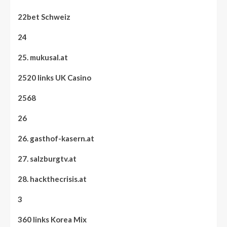
22bet Schweiz
24
25. mukusal.at
2520 links UK Casino
2568
26
26. gasthof-kasern.at
27. salzburgtv.at
28. hackthecrisis.at
3
360 links Korea Mix