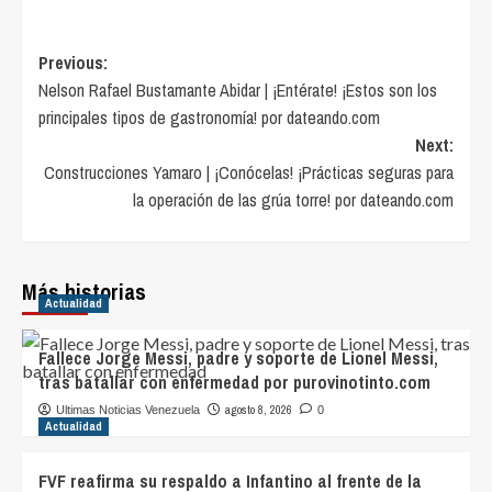
Post
Previous:
Nelson Rafael Bustamante Abidar | ¡Entérate! ¡Estos son los
navigation
principales tipos de gastronomía! por dateando.com
Next:
Construcciones Yamaro | ¡Conócelas! ¡Prácticas seguras para
la operación de las grúa torre! por dateando.com
Más historias
Actualidad
Fallece Jorge Messi, padre y soporte de Lionel Messi,
tras batallar con enfermedad por purovinotinto.com
agosto 8, 2026
Ultimas Noticias Venezuela
0
Actualidad
FVF reafirma su respaldo a Infantino al frente de la