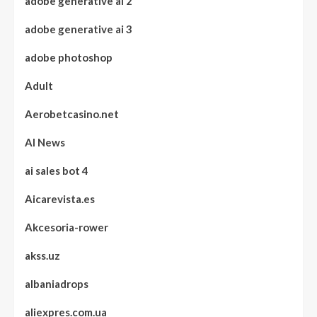
adobe generative ai 2
adobe generative ai 3
adobe photoshop
Adult
Aerobetcasino.net
AI News
ai sales bot 4
Aicarevista.es
Akcesoria-rower
akss.uz
albaniadrops
aliexpres.com.ua