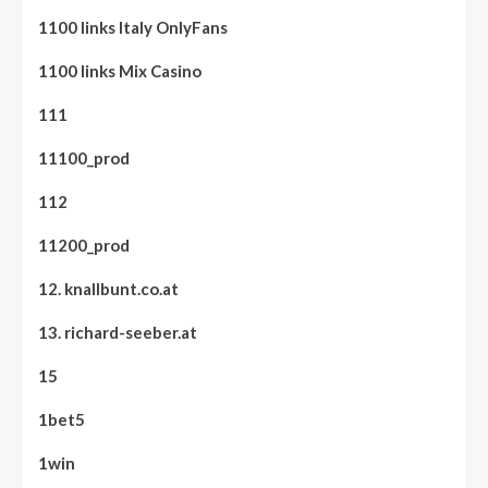
1100 links Italy OnlyFans
1100 links Mix Casino
111
11100_prod
112
11200_prod
12. knallbunt.co.at
13. richard-seeber.at
15
1bet5
1win