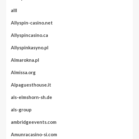
alll
Allyspin-casino.net
Allyspincasino.ca
Allyspinkasyno.pl
Almarokna.pl
Almissa.org
Alpaguesthouse.it
als-elmshorn-sh.de
als-group
ambridgeevents.com
Amunracasino-si.com