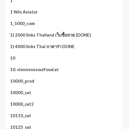
1
1 Win Aviator
1_5000_com
1) 2000 links Thailand เว็บซื้อหวย (DONE)
1) 4000 links Thai บาคาร่า DONE
10
10. viennesesoulfood.at
10000_prod
10000_sat
10000_sat2
10110_sat
10125_sat