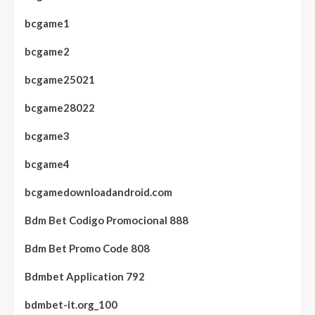
bcgame1
bcgame2
bcgame25021
bcgame28022
bcgame3
bcgame4
bcgamedownloadandroid.com
Bdm Bet Codigo Promocional 888
Bdm Bet Promo Code 808
Bdmbet Application 792
bdmbet-it.org_100