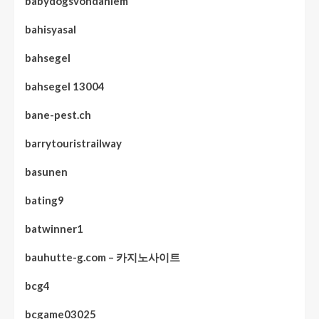
babydogsvondahlem
bahisyasal
bahsegel
bahsegel 13004
bane-pest.ch
barrytouristrailway
basunen
bating9
batwinner1
bauhutte-g.com – 카지노사이트
bcg4
bcgame03025