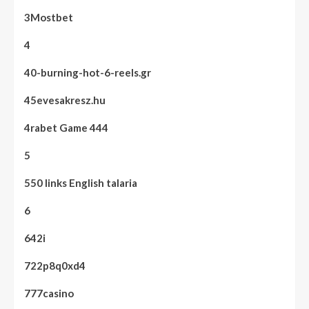
3Mostbet
4
40-burning-hot-6-reels.gr
45evesakresz.hu
4rabet Game 444
5
550 links English talaria
6
642i
722p8q0xd4
777casino