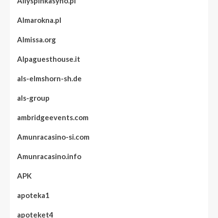
Allyspinkasyno.pl
Almarokna.pl
Almissa.org
Alpaguesthouse.it
als-elmshorn-sh.de
als-group
ambridgeevents.com
Amunracasino-si.com
Amunracasino.info
APK
apoteka1
apoteket4