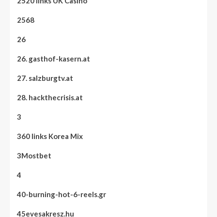
2520 links UK Casino
2568
26
26. gasthof-kasern.at
27. salzburgtv.at
28. hackthecrisis.at
3
360 links Korea Mix
3Mostbet
4
40-burning-hot-6-reels.gr
45evesakresz.hu