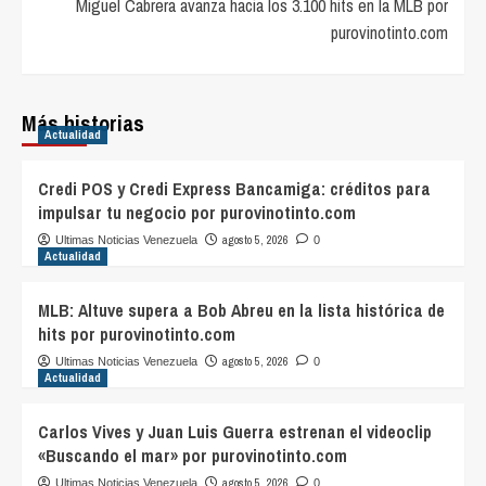
Miguel Cabrera avanza hacia los 3.100 hits en la MLB por
purovinotinto.com
Más historias
Actualidad
Credi POS y Credi Express Bancamiga: créditos para
impulsar tu negocio por purovinotinto.com
agosto 5, 2026
Ultimas Noticias Venezuela
0
Actualidad
MLB: Altuve supera a Bob Abreu en la lista histórica de
hits por purovinotinto.com
agosto 5, 2026
Ultimas Noticias Venezuela
0
Actualidad
Carlos Vives y Juan Luis Guerra estrenan el videoclip
«Buscando el mar» por purovinotinto.com
agosto 5, 2026
Ultimas Noticias Venezuela
0