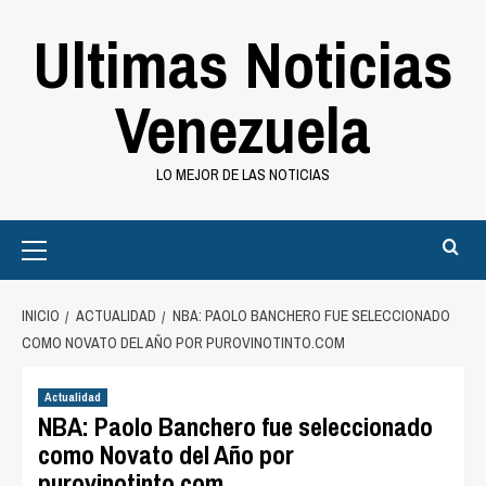
Saltar
Ultimas Noticias
al
contenido
Venezuela
LO MEJOR DE LAS NOTICIAS
Primary
Menu
INICIO
ACTUALIDAD
NBA: PAOLO BANCHERO FUE SELECCIONADO
COMO NOVATO DEL AÑO POR PUROVINOTINTO.COM
Actualidad
NBA: Paolo Banchero fue seleccionado
como Novato del Año por
purovinotinto.com