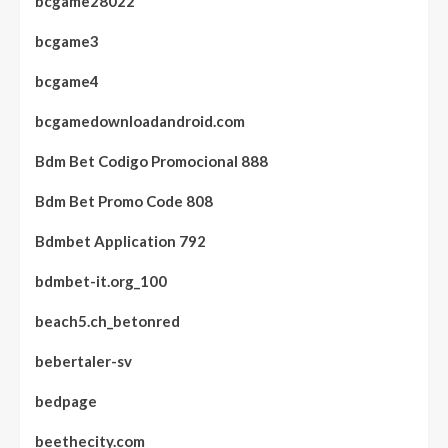
bcgame28022
bcgame3
bcgame4
bcgamedownloadandroid.com
Bdm Bet Codigo Promocional 888
Bdm Bet Promo Code 808
Bdmbet Application 792
bdmbet-it.org_100
beach5.ch_betonred
bebertaler-sv
bedpage
beethecity.com