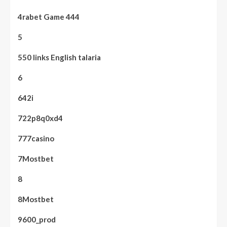
4rabet Game 444
5
550 links English talaria
6
642i
722p8q0xd4
777casino
7Mostbet
8
8Mostbet
9600_prod