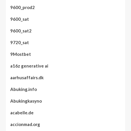
9600_prod2
9600_sat
9600_sat2
9720_sat
9Mostbet
a16z generative ai
aarhusaffairs.dk
Abuking.info
Abukingkasyno
acabelle.de
accionmad.org