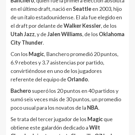
Banchero
, quien fue la primera elección absoluta
en el último draft, nació en
Seattle
en 2003, hijo
de un ítalo estadounidense. El ala fue elegido en
el draft por delante de
Walker Kessler
, de los
Utah Jazz
, y de
Jalen Williams
, de los
Oklahoma
City Thunder
.
Con los
Magic
, Banchero promedió 20 puntos,
6.9 rebotes y 3.7 asistencias por partido,
convirtiéndose en uno de los jugadores
referente del equipo de
Orlando
.
Bachero
superó los 20 puntos en 40 partidos y
sumó seis veces más de 30 puntos, un promedio
poco usual para los novatos de la
NBA
.
Se trata del tercer jugador de los
Magic
que
obtiene este galardón dedicado a
Wilt