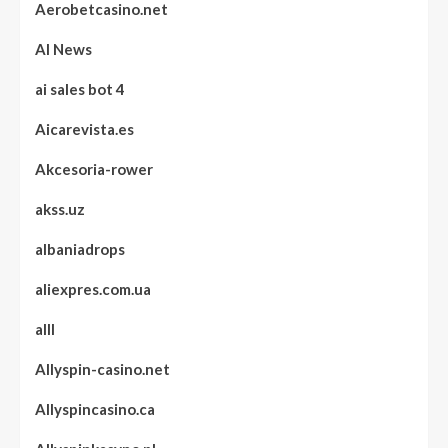
Aerobetcasino.net
AI News
ai sales bot 4
Aicarevista.es
Akcesoria-rower
akss.uz
albaniadrops
aliexpres.com.ua
alll
Allyspin-casino.net
Allyspincasino.ca