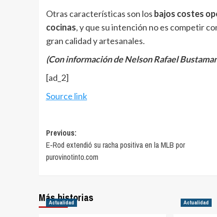
Otras características son los
bajos costes op
cocinas
, y que su intención no es competir co
gran calidad y artesanales.
(Con información de Nelson Rafael Bustaman
[ad_2]
Source link
Post
Previous:
E-Rod extendió su racha positiva en la MLB por
navigation
purovinotinto.com
Más historias
Actualidad
Actualidad