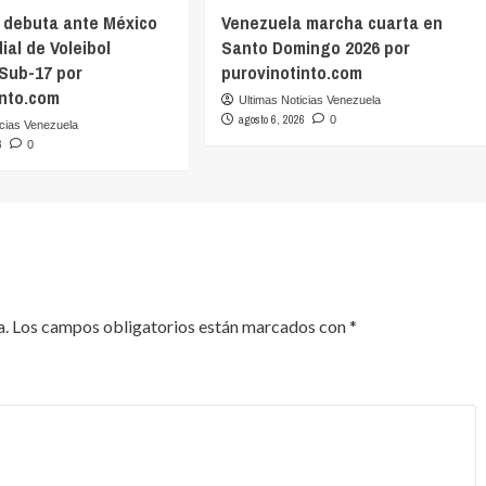
 debuta ante México
Venezuela marcha cuarta en
ial de Voleibol
Santo Domingo 2026 por
Sub-17 por
purovinotinto.com
into.com
Ultimas Noticias Venezuela
agosto 6, 2026
0
icias Venezuela
6
0
a.
Los campos obligatorios están marcados con
*