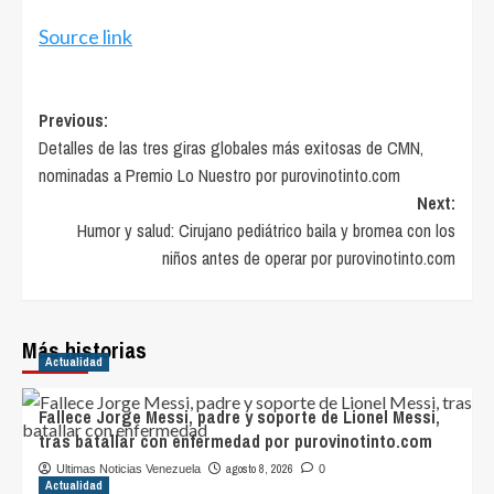
Source link
Post
Previous:
Detalles de las tres giras globales más exitosas de CMN,
navigation
nominadas a Premio Lo Nuestro por purovinotinto.com
Next:
Humor y salud: Cirujano pediátrico baila y bromea con los
niños antes de operar por purovinotinto.com
Más historias
Actualidad
Fallece Jorge Messi, padre y soporte de Lionel Messi,
tras batallar con enfermedad por purovinotinto.com
agosto 8, 2026
Ultimas Noticias Venezuela
0
Actualidad