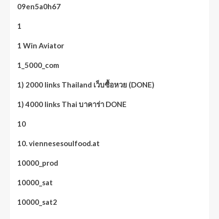
09en5a0h67
1
1 Win Aviator
1_5000_com
1) 2000 links Thailand เว็บซื้อหวย (DONE)
1) 4000 links Thai บาคาร่า DONE
10
10. viennesesoulfood.at
10000_prod
10000_sat
10000_sat2