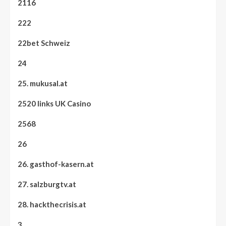
2116
222
22bet Schweiz
24
25. mukusal.at
2520 links UK Casino
2568
26
26. gasthof-kasern.at
27. salzburgtv.at
28. hackthecrisis.at
3