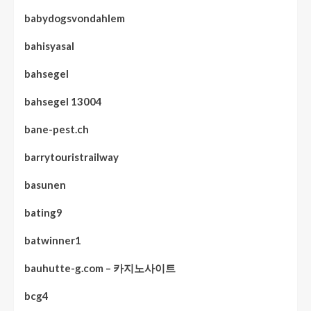
babydogsvondahlem
bahisyasal
bahsegel
bahsegel 13004
bane-pest.ch
barrytouristrailway
basunen
bating9
batwinner1
bauhutte-g.com – 카지노사이트
bcg4