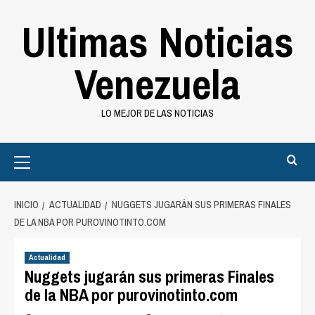
Saltar
Ultimas Noticias
al
contenido
Venezuela
LO MEJOR DE LAS NOTICIAS
Primary
Menu
INICIO
ACTUALIDAD
NUGGETS JUGARÁN SUS PRIMERAS FINALES
DE LA NBA POR PUROVINOTINTO.COM
Actualidad
Nuggets jugarán sus primeras Finales
de la NBA por purovinotinto.com