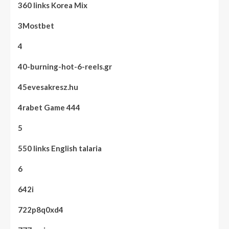
360 links Korea Mix
3Mostbet
4
40-burning-hot-6-reels.gr
45evesakresz.hu
4rabet Game 444
5
550 links English talaria
6
642i
722p8q0xd4