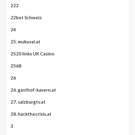
222
22bet Schweiz
24
25. mukusal.at
2520 links UK Casino
2568
26
26. gasthof-kasern.at
27. salzburgtv.at
28. hackthecrisis.at
3