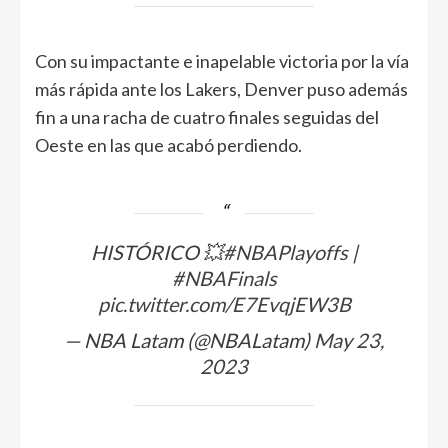
Con su impactante e inapelable victoria por la vía
más rápida ante los Lakers, Denver puso además
fin a una racha de cuatro finales seguidas del
Oeste en las que acabó perdiendo.
HISTÓRICO 💥
#NBAPlayoffs
|
#NBAFinals
pic.twitter.com/E7EvqjEW3B
— NBA Latam (@NBALatam)
May 23,
2023