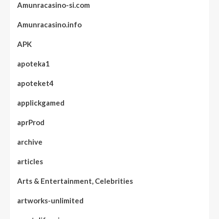
Amunracasino-si.com
Amunracasino.info
APK
apoteka1
apoteket4
applickgamed
aprProd
archive
articles
Arts & Entertainment, Celebrities
artworks-unlimited