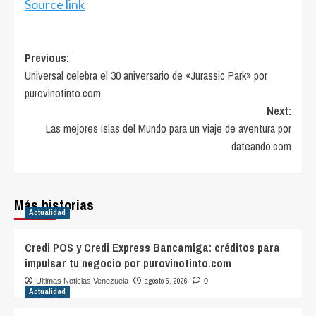
Source link
Post
Previous:
Universal celebra el 30 aniversario de «Jurassic Park» por
navigation
purovinotinto.com
Next:
Las mejores Islas del Mundo para un viaje de aventura por
dateando.com
Más historias
Actualidad
Credi POS y Credi Express Bancamiga: créditos para
impulsar tu negocio por purovinotinto.com
agosto 5, 2026
Ultimas Noticias Venezuela
0
Actualidad