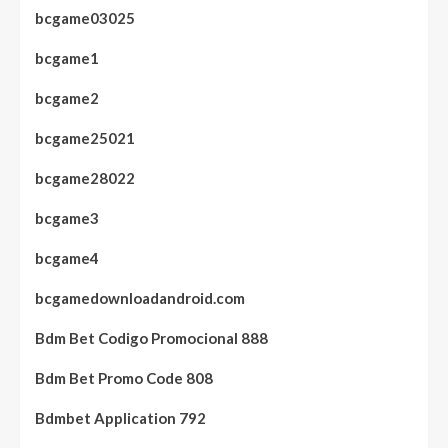
bcgame03025
bcgame1
bcgame2
bcgame25021
bcgame28022
bcgame3
bcgame4
bcgamedownloadandroid.com
Bdm Bet Codigo Promocional 888
Bdm Bet Promo Code 808
Bdmbet Application 792