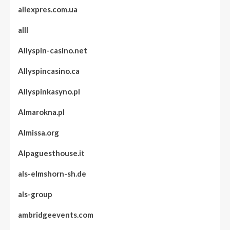
aliexpres.com.ua
alll
Allyspin-casino.net
Allyspincasino.ca
Allyspinkasyno.pl
Almarokna.pl
Almissa.org
Alpaguesthouse.it
als-elmshorn-sh.de
als-group
ambridgeevents.com