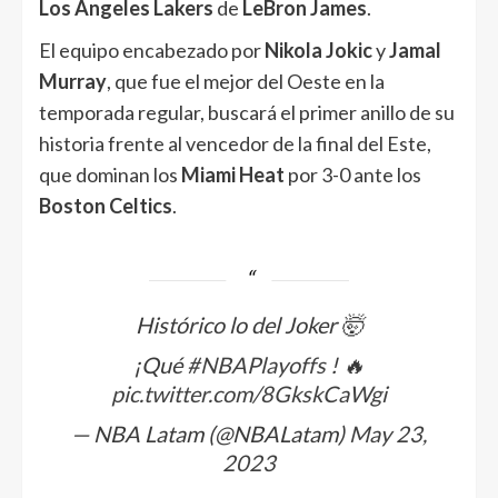
Los Angeles Lakers
de
LeBron James
.
El equipo encabezado por
Nikola Jokic
y
Jamal
Murray
, que fue el mejor del Oeste en la
temporada regular, buscará el primer anillo de su
historia frente al vencedor de la final del Este,
que dominan los
Miami Heat
por 3-0 ante los
Boston Celtics
.
Histórico lo del Joker 🤯
¡Qué
#NBAPlayoffs
! 🔥
pic.twitter.com/8GkskCaWgi
— NBA Latam (@NBALatam)
May 23,
2023