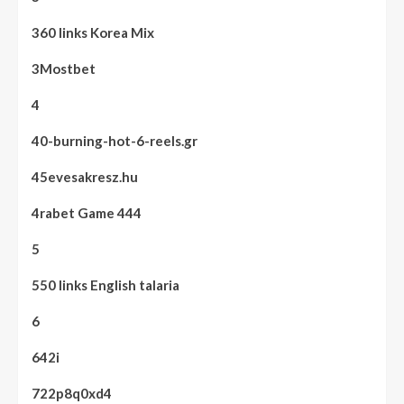
360 links Korea Mix
3Mostbet
4
40-burning-hot-6-reels.gr
45evesakresz.hu
4rabet Game 444
5
550 links English talaria
6
642i
722p8q0xd4