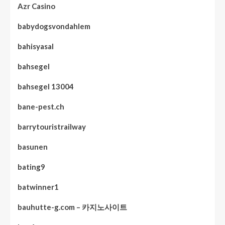
Azr Casino
babydogsvondahlem
bahisyasal
bahsegel
bahsegel 13004
bane-pest.ch
barrytouristrailway
basunen
bating9
batwinner1
bauhutte-g.com – 카지노사이트