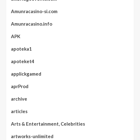
Amunracasino-si.com
Amunracasino.info
APK
apoteka1
apoteket4
applickgamed
aprProd
archive
articles
Arts & Entertainment, Celebrities
artworks-unlimited