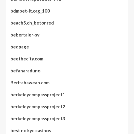
bdmbet-it.org_100
beach5.ch_betonred
bebertaler-sv
bedpage
beethecity.com
befanaraduno
Beritabawean.com
berkeleycompassproject1
berkeleycompassproject2
berkeleycompassproject3
best no kyc casinos