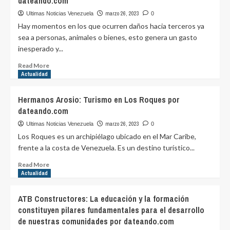
dateando.com
La
educación
marzo 26, 2023
Ultimas Noticias Venezuela
0
y
Hay momentos en los que ocurren daños hacia terceros ya
la
sea a personas, animales o bienes, esto genera un gasto
formación
inesperado y...
constituyen
pilares
Read
Read More
fundamentales
more
Actualidad
para
about
el
Cobertura
Hermanos Arosio: Turismo en Los Roques por
desarrollo
del
dateando.com
de
seguro
nuestras
de
marzo 26, 2023
Ultimas Noticias Venezuela
0
comunidades
responsabilidad
Los Roques es un archipiélago ubicado en el Mar Caribe,
por
civil
frente a la costa de Venezuela. Es un destino turístico...
dateando.com
por
dateando.com
Read
Read More
more
Actualidad
about
Hermanos
ATB Constructores: La educación y la formación
Arosio:
constituyen pilares fundamentales para el desarrollo
Turismo
de nuestras comunidades por dateando.com
en