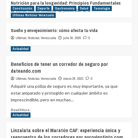
Nutrición para la longevidad: Principios Fundamentales
Construcción
Deporte
Gastronomía
Salud
Tecnología
julio 30, 2026
Ultimas Noticias Venezuela
0
Ultimas Noticias Venezuela
Sueño y envejecimiento: cómo afecta tu vida
julio 30, 2026
Ultimas Noticias Venezuela
0
Actualidad
Beneficios de tener un corredor de seguro por
dateando.com
marzo 26, 2023
Ultimas Noticias Venezuela
0
Adquirir una póliza de seguro es muy importante, ya que
estar amparado y protegido en cualquier ámbito es
imprescindible, pero en muchas...
Read
Read More
more
Actualidad
about
Beneficios
Linzalata sobre el Maratón CAF: experiencia única y
de
reencuentro de los corredores por purovinotinto.com