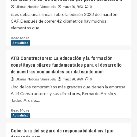
tener
un
marzo 26, 2023
Ultimas Noticias Venezuela
0
corredor
«Les debía unas líneas sobre la edición 2023 del maratón
de
CAF. Después de correr 42 kilómetros hay muchos
seguro
elementos que...
por
dateando.com
Read
Read More
more
Actualidad
about
Linzalata
ATB Constructores: La educación y la formación
sobre
constituyen pilares fundamentales para el desarrollo
el
de nuestras comunidades por dateando.com
Maratón
CAF:
marzo 26, 2023
Ultimas Noticias Venezuela
0
experiencia
Uno de los compromisos más grandes que tienen la empresa
única
ATB Constructores y sus directores, Bernardo Arosio y
y
Tadeo Arosio,...
reencuentro
de
Read
Read More
los
more
Actualidad
corredores
about
por
ATB
Cobertura del seguro de responsabilidad civil por
purovinotinto.com
Constructores: