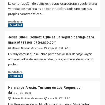
comunidades
Naranja
La construcción de edificios y otras estructuras requiere una
por
goleó
variedad de materiales de construcción, cada uno con sus
dateando.com
a
propias características...
Zamora
en
Read
Read More
casa
more
Actualidad
por
about
dateando.com
Materiales
Jesús Gibelli Gómez: ¿Qué es un seguro de viaje para
de
mascotas? por dateando.com
construcción
más
marzo 26, 2023
Ultimas Noticias Venezuela
0
utilizados
Es muy común que muchas personas al salir de viaje vayan
del
acompañados de sus mascotas, pues, los consideran como
mundo
parte...
por
dateando.com
Read
Read More
more
Actualidad
about
Jesús
Hermanos Arosio: Turismo en Los Roques por
Gibelli
dateando.com
Gómez:
¿Qué
marzo 26, 2023
Ultimas Noticias Venezuela
0
es
Los Roques es un archipiélago ubicado en el Mar Caribe,