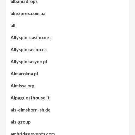
albaniadrops
aliexpres.com.ua
alll
Allyspin-casino.net
Allyspincasino.ca
Allyspinkasyno.pl
Almarokna.pl
Almissa.org
Alpaguesthouse.it
als-elmshorn-sh.de
als-group
ambridgeevents.com