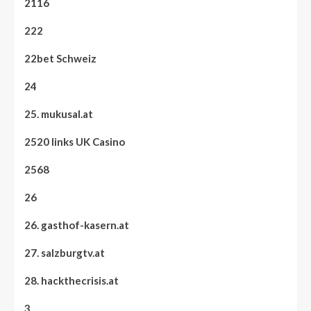
2116
222
22bet Schweiz
24
25. mukusal.at
2520 links UK Casino
2568
26
26. gasthof-kasern.at
27. salzburgtv.at
28. hackthecrisis.at
3