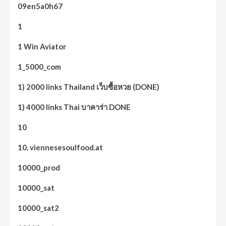
09en5a0h67
1
1 Win Aviator
1_5000_com
1) 2000 links Thailand เว็บซื้อหวย (DONE)
1) 4000 links Thai บาคาร่า DONE
10
10. viennesesoulfood.at
10000_prod
10000_sat
10000_sat2