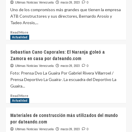
Los
marzo 26, 2023
Ultimas Noticias Venezuela
0
Roques
Uno de los compromisos más grandes que tienen la empresa
por
ATB Constructores y sus directores, Bernardo Arosio y
dateando.com
Tadeo Arosio,...
Read
Read More
more
Actualidad
about
ATB
Sebastian Cano Caporales: El Naranja goleó a
Constructores:
Zamora en casa por dateando.com
La
educación
marzo 26, 2023
Ultimas Noticias Venezuela
0
y
Foto: Prensa Dvo La Guaira Por Gabriel Rivera Villarroel /
la
Prensa Deportivo La Guaira-. La escuadra del Deportivo La
formación
Guaira...
constituyen
pilares
Read
Read More
fundamentales
more
Actualidad
para
about
el
Sebastian
Materiales de construcción más utilizados del mundo
desarrollo
Cano
por dateando.com
de
Caporales:
nuestras
El
marzo 26, 2023
Ultimas Noticias Venezuela
0