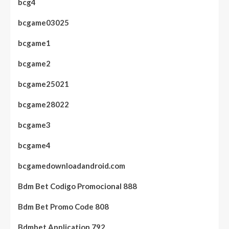
bcg4
bcgame03025
bcgame1
bcgame2
bcgame25021
bcgame28022
bcgame3
bcgame4
bcgamedownloadandroid.com
Bdm Bet Codigo Promocional 888
Bdm Bet Promo Code 808
Bdmbet Application 792