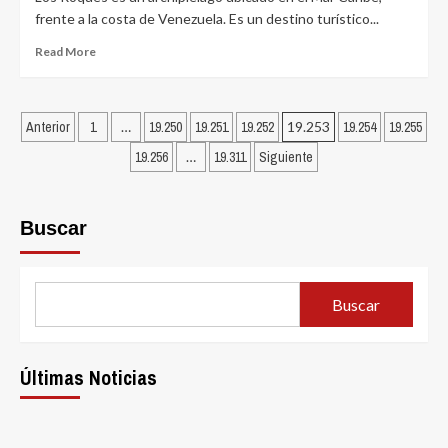
un
frente a la costa de Venezuela. Es un destino turístico...
seguro
de
Read
Read More
viaje
more
para
about
mascotas?
Hermanos
Posts
por
Arosio:
Anterior
1
…
19.250
19.251
19.252
19.253
19.254
19.255
dateando.com
Turismo
pagination
19.256
…
19.311
Siguiente
en
Los
Roques
por
Buscar
dateando.com
Buscar
Últimas Noticias