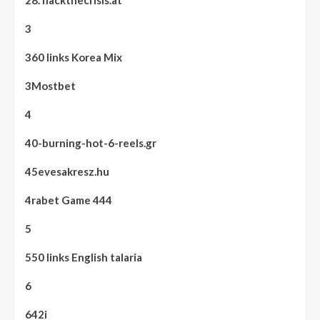
28. hackthecrisis.at
3
360 links Korea Mix
3Mostbet
4
40-burning-hot-6-reels.gr
45evesakresz.hu
4rabet Game 444
5
550 links English talaria
6
642i