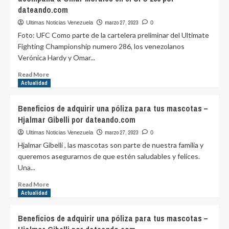
su
dateando.com
concierto
en
marzo 27, 2023
Ultimas Noticias Venezuela
0
Lollapalooza
Foto: UFC Como parte de la cartelera preliminar del Ultimate
Brasil
Fighting Championship numero 286, los venezolanos
por
Verónica Hardy y Omar...
purovinotinto.com
Read
Read More
more
Actualidad
about
Sebastian
Beneficios de adquirir una póliza para tus mascotas –
Cano
Hjalmar Gibelli por dateando.com
Caporales:
Verónica
marzo 27, 2023
Ultimas Noticias Venezuela
0
Hardy
Hjalmar Gibelli , las mascotas son parte de nuestra familia y
gana
queremos asegurarnos de que estén saludables y felices.
y
Una...
acompaña
a
Read
Read More
Omar
more
Actualidad
Morales
about
en
Beneficios
Beneficios de adquirir una póliza para tus mascotas –
el
de
UFC