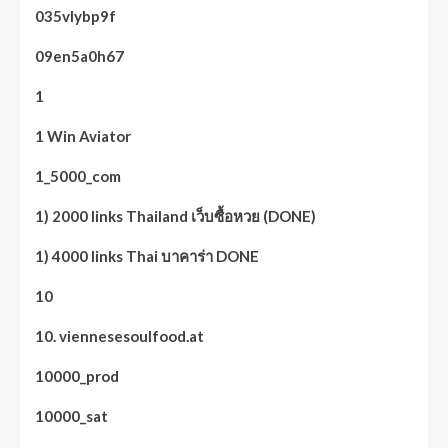
035vlybp9f
09en5a0h67
1
1 Win Aviator
1_5000_com
1) 2000 links Thailand เว็บซื้อหวย (DONE)
1) 4000 links Thai บาคาร่า DONE
10
10. viennesesoulfood.at
10000_prod
10000_sat