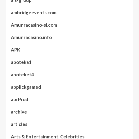
als-group
ambridgeevents.com
Amunracasino-si.com
Amunracasino.info
APK
apoteka1
apoteket4
applickgamed
aprProd
archive
articles
Arts & Entertainment, Celebrities