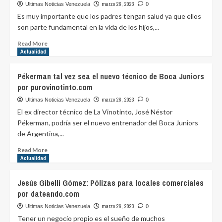
se
marzo 26, 2023
Ultimas Noticias Venezuela
0
desbordó
Es muy importante que los padres tengan salud ya que ellos
y
son parte fundamental en la vida de los hijos,...
brilló
en
Read
Read More
finales
more
Actualidad
lúdicas
about
de
Consideraciones
Pékerman tal vez sea el nuevo técnico de Boca Juniors
la
para
por purovinotinto.com
Kings
optar
League
por
marzo 26, 2023
Ultimas Noticias Venezuela
0
por
un
El ex director técnico de La Vinotinto, José Néstor
purovinotinto.com
seguro
Pékerman, podría ser el nuevo entrenador del Boca Juniors
de
de Argentina,...
vida
para
Read
Read More
padres
more
Actualidad
por
about
dateando.com
Pékerman
Jesús Gibelli Gómez: Pólizas para locales comerciales
tal
por dateando.com
vez
sea
marzo 26, 2023
Ultimas Noticias Venezuela
0
el
Tener un negocio propio es el sueño de muchos