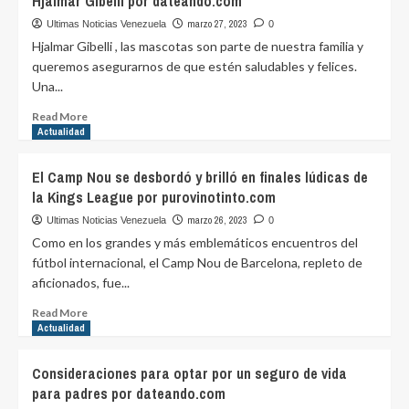
Hjalmar Gibelli por dateando.com
adquirir
286
una
marzo 27, 2023
Ultimas Noticias Venezuela
0
por
póliza
Hjalmar Gibelli , las mascotas son parte de nuestra familia y
dateando.com
para
queremos asegurarnos de que estén saludables y felices.
tus
Una...
mascotas
–
Read
Read More
Hjalmar
more
Actualidad
Gibelli
about
por
Beneficios
El Camp Nou se desbordó y brilló en finales lúdicas de
dateando.com
de
la Kings League por purovinotinto.com
adquirir
una
marzo 26, 2023
Ultimas Noticias Venezuela
0
póliza
Como en los grandes y más emblemáticos encuentros del
para
fútbol internacional, el Camp Nou de Barcelona, repleto de
tus
aficionados, fue...
mascotas
–
Read
Read More
Hjalmar
more
Actualidad
Gibelli
about
por
El
Consideraciones para optar por un seguro de vida
dateando.com
Camp
para padres por dateando.com
Nou