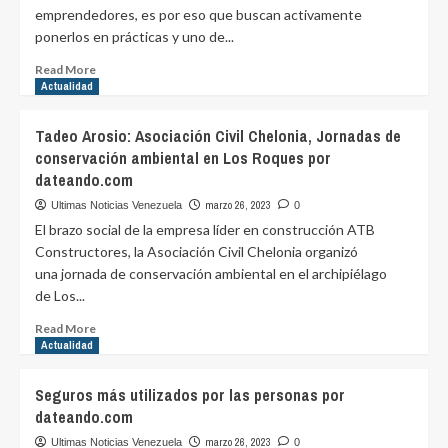
nuevo
emprendedores, es por eso que buscan activamente
técnico
ponerlos en prácticas y uno de...
de
Boca
Read
Read More
Juniors
more
Actualidad
por
about
purovinotinto.com
Jesús
Tadeo Arosio: Asociación Civil Chelonia, Jornadas de
Gibelli
conservación ambiental en Los Roques por
Gómez:
dateando.com
Pólizas
para
marzo 26, 2023
Ultimas Noticias Venezuela
0
locales
El brazo social de la empresa líder en construcción ATB
comerciales
Constructores, la Asociación Civil Chelonia organizó
por
una jornada de conservación ambiental en el archipiélago
dateando.com
de Los...
Read
Read More
more
Actualidad
about
Tadeo
Seguros más utilizados por las personas por
Arosio:
dateando.com
Asociación
Civil
marzo 26, 2023
Ultimas Noticias Venezuela
0