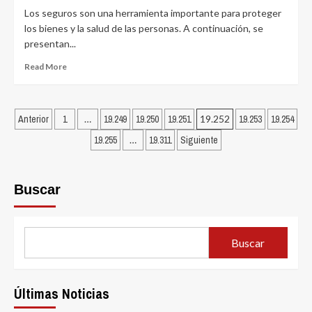
Chelonia,
Los seguros son una herramienta importante para proteger
Jornadas
los bienes y la salud de las personas. A continuación, se
de
presentan...
conservación
ambiental
Read
Read More
en
more
Los
about
Roques
Seguros
Posts
por
más
Anterior
1
…
19.249
19.250
19.251
19.252
19.253
19.254
dateando.com
utilizados
pagination
19.255
…
19.311
Siguiente
por
las
personas
por
Buscar
dateando.com
Buscar
Últimas Noticias