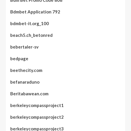
Bdm Bet Promo Code 808
Bdmbet Application 792
bdmbet-it.org_100
beach5.ch_betonred
bebertaler-sv
bedpage
beethecity.com
befanaraduno
Beritabawean.com
berkeleycompassproject1
berkeleycompassproject2
berkeleycompassproject3