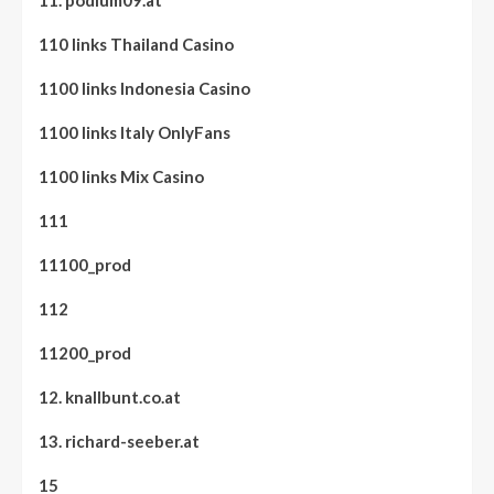
11. podium09.at
110 links Thailand Casino
1100 links Indonesia Casino
1100 links Italy OnlyFans
1100 links Mix Casino
111
11100_prod
112
11200_prod
12. knallbunt.co.at
13. richard-seeber.at
15