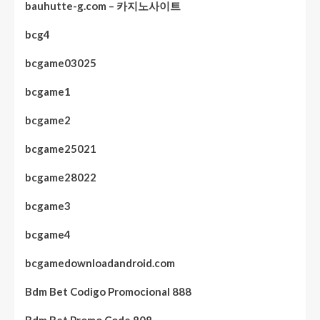
bauhutte-g.com – 카지노사이트
bcg4
bcgame03025
bcgame1
bcgame2
bcgame25021
bcgame28022
bcgame3
bcgame4
bcgamedownloadandroid.com
Bdm Bet Codigo Promocional 888