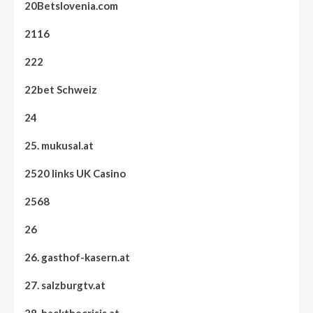
20Betslovenia.com
2116
222
22bet Schweiz
24
25. mukusal.at
2520 links UK Casino
2568
26
26. gasthof-kasern.at
27. salzburgtv.at