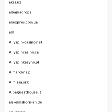
akss.uz
albaniadrops
aliexpres.com.ua
alll
Allyspin-casino.net
Allyspincasino.ca
Allyspinkasyno.pl
Almarokna.pl
Almissa.org
Alpaguesthouse.it
als-elmshorn-sh.de