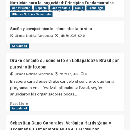
Nutrición para la longevidad: Principios Fundamentales
Construcción
Deporte
Gastronomía
Salud
Tecnología
julio 30, 2026
Ultimas Noticias Venezuela
0
Ultimas Noticias Venezuela
Sueño y envejecimiento: cómo afecta tu vida
julio 30, 2026
Ultimas Noticias Venezuela
0
Actualidad
Drake canceló su concierto en Lollapalooza Brasil por
purovinotinto.com
marzo 27, 2023
Ultimas Noticias Venezuela
0
El rapero canadiense Drake canceló el concierto que tenía
programado en el festival Lollapalooza Brasil, según
anunciaron los organizadores pocas...
Read
Read More
more
Actualidad
about
Drake
Sebastian Cano Caporales: Verónica Hardy gana y
canceló
acompaña a Omar Morales en el UFC 286 por