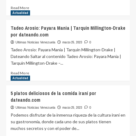
año
por
Read
Read More
Héctor
more
Actualidad
Andrés Obregón Pérez
about
–
3
Tadeo Arosio: Payara Mania | Tarquin Millington-Drake
Héctor
noticias
por dateando.com
Andrés
regionales
Obregón
de
marzo 25, 2023
Ultimas Noticias Venezuela
0
Pérez
Cavececo
Tadeo Arosio: Payara Mania | Tarquin Millington-Drake |
por
por
Dateando Saltar al contenido Tadeo Arosio: Payara Mania |
dateando.com
dateando.com
Tarquin Millington-Drake –...
Read
Read More
more
Actualidad
about
Tadeo
5 platos deliciosos de la comida iraní por
Arosio:
dateando.com
Payara
Mania
marzo 25, 2023
Ultimas Noticias Venezuela
0
|
Podemos disfrutar de la inmensa riqueza de la cultura iraní en
Tarquin
su gastronomía, donde cada uno de sus platos tienen
Millington-
muchos secretos y con el poder de...
Drake
por