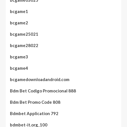
bcgame03025
bcgame1
bcgame2
bcgame25021
bcgame28022
bcgame3
bcgame4
bcgamedownloadandroid.com
Bdm Bet Codigo Promocional 888
Bdm Bet Promo Code 808
Bdmbet Application 792
bdmbet-it.org_100