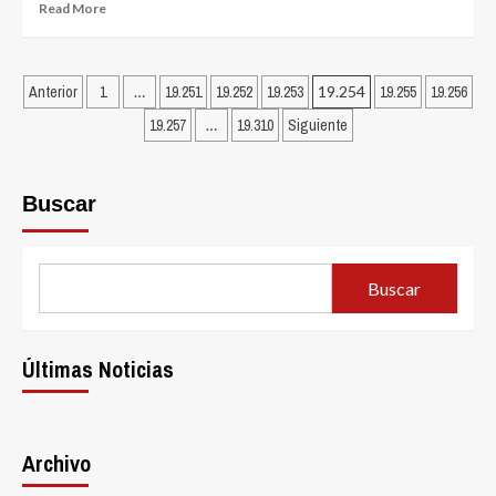
Read
Read More
dateando.com
more
about
5
Posts
platos
Anterior
1
…
19.251
19.252
19.253
19.254
19.255
19.256
deliciosos
pagination
19.257
…
19.310
Siguiente
de
la
comida
iraní
Buscar
por
dateando.com
Buscar
Últimas Noticias
Archivo