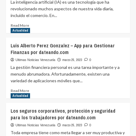
La inteligencia artificial (IA) es una tecnología que ha
Panamá
revolucionado muchos aspectos de nuestra vida diaria,
con
incluido el comercio. En...
gol
800
Read
Read More
de
more
Actualidad
Lionel
about
Messi
Beneficios
Luis Alberto Perez Gonzalez – App para Gestionar
por
de
Finanzas por dateando.com
purovinotinto.com
la
IA
marzo 25, 2023
Ultimas Noticias Venezuela
0
en
La gestión financiera personal es una tarea importante y a
el
menudo abrumadora. Afortunadamente, existen una
comercio
variedad de aplicaciones móviles que...
con
Camilo
Read
Read More
Ibrahim
more
Actualidad
Issa
about
por
Luis
Los seguros corporativos, protección y seguridad
dateando.com
Alberto
para los trabajadores por dateando.com
Perez
Gonzalez
marzo 25, 2023
Ultimas Noticias Venezuela
0
–
Toda empresa tiene como meta llegar a ser muy productiva y
App