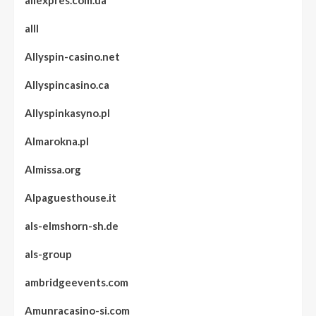
aliexpres.com.ua
alll
Allyspin-casino.net
Allyspincasino.ca
Allyspinkasyno.pl
Almarokna.pl
Almissa.org
Alpaguesthouse.it
als-elmshorn-sh.de
als-group
ambridgeevents.com
Amunracasino-si.com