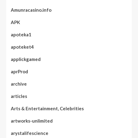
Amunracasino.info
APK
apoteka1
apoteket4
applickgamed
aprProd
archive
articles
Arts & Entertainment, Celebrities
artworks-unlimited
arystalifescience