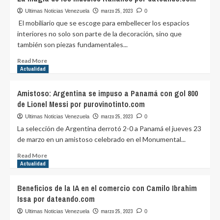
razones
por
marzo 25, 2023
Ultimas Noticias Venezuela
0
las
El mobiliario que se escoge para embellecer los espacios
que
interiores no solo son parte de la decoración, sino que
debes
también son piezas fundamentales...
tener
un
Read
Read More
seguro
more
Actualidad
de
about
transporte
La
Amistoso: Argentina se impuso a Panamá con gol 800
según
magia
de Lionel Messi por purovinotinto.com
Hjalmar
de
Jesus
los
marzo 25, 2023
Ultimas Noticias Venezuela
0
Gibelli
muebles
La selección de Argentina derrotó 2-0 a Panamá el jueves 23
gomez
italianos
de marzo en un amistoso celebrado en el Monumental...
por
por
dateando.com
dateando.com
Read
Read More
more
Actualidad
about
Amistoso:
Beneficios de la IA en el comercio con Camilo Ibrahim
Argentina
Issa por dateando.com
se
impuso
marzo 25, 2023
Ultimas Noticias Venezuela
0
a