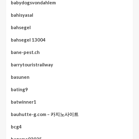
babydogsvondahlem
bahisyasal
bahsegel
bahsegel 13004
bane-pest.ch
barrytouristrailway
basunen
bating9
batwinner1
bauhutte-g.com – 카지노사이트
bcg4