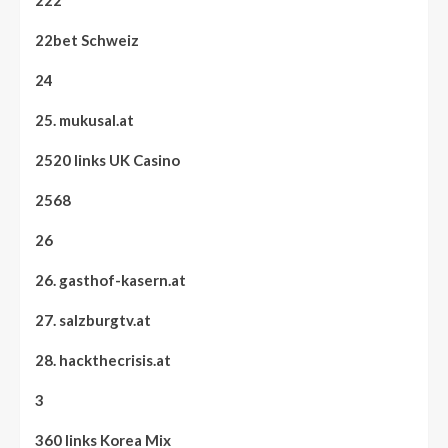
222
22bet Schweiz
24
25. mukusal.at
2520 links UK Casino
2568
26
26. gasthof-kasern.at
27. salzburgtv.at
28. hackthecrisis.at
3
360 links Korea Mix