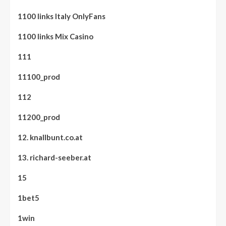
1100 links Italy OnlyFans
1100 links Mix Casino
111
11100_prod
112
11200_prod
12. knallbunt.co.at
13. richard-seeber.at
15
1bet5
1win