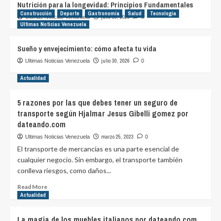
Nutrición para la longevidad: Principios Fundamentales
Construcción
Deporte
Gastronomía
Salud
Tecnología
julio 30, 2026
Ultimas Noticias Venezuela
0
Ultimas Noticias Venezuela
Sueño y envejecimiento: cómo afecta tu vida
julio 30, 2026
Ultimas Noticias Venezuela
0
Actualidad
5 razones por las que debes tener un seguro de
transporte según Hjalmar Jesus Gibelli gomez por
dateando.com
marzo 25, 2023
Ultimas Noticias Venezuela
0
El transporte de mercancías es una parte esencial de
cualquier negocio. Sin embargo, el transporte también
conlleva riesgos, como daños...
Read
Read More
more
Actualidad
about
5
La magia de los muebles italianos por dateando.com