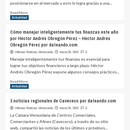
posicionarse en el mercado y esto lo logra gracias a una...
para
Gestionar
Read
Read More
Finanzas
more
Actualidad
por
about
dateando.com
Los
Cómo manejar inteligentemente tus finanzas este año
seguros
por Héctor Andrés Obregón Pérez – Héctor Andrés
corporativos,
Obregón Pérez por dateando.com
protección
y
marzo 25, 2023
Ultimas Noticias Venezuela
0
seguridad
Manejar inteligentemente tus finanzas es esencial para
para
lograr tus objetivos financieros a largo plazo. Héctor
los
Andrés Obregón Pérez expone algunos consejos prácticos...
trabajadores
por
Read
Read More
dateando.com
more
Actualidad
about
Cómo
3 noticias regionales de Cavececo por dateando.com
manejar
inteligentemente
marzo 25, 2023
Ultimas Noticias Venezuela
0
tus
La Cámara Venezolana de Centros Comerciales,
finanzas
Comerciantes y Afines (Cavececo), a través de su sitio
este
web, compartió las noticias de los últimos y próximos...