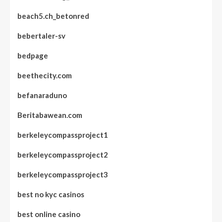
beach5.ch_betonred
bebertaler-sv
bedpage
beethecity.com
befanaraduno
Beritabawean.com
berkeleycompassproject1
berkeleycompassproject2
berkeleycompassproject3
best no kyc casinos
best online casino