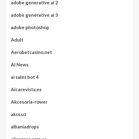
adobe generative ai 2
adobe generative ai 3
adobe photoshop
Adult
Aerobetcasino.net
AI News
ai sales bot 4
Aicarevista.es
Akcesoria-rower
akss.uz
albaniadrops