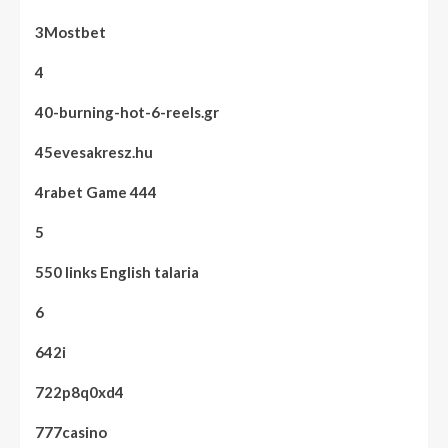
3Mostbet
4
40-burning-hot-6-reels.gr
45evesakresz.hu
4rabet Game 444
5
550 links English talaria
6
642i
722p8q0xd4
777casino