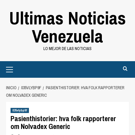
Saltar
Ultimas Noticias
al
contenido
Venezuela
LO MEJOR DE LAS NOTICIAS
Primary
Menu
INICIO
035VLYBP9F
PASIENTHISTORIER: HVA FOLK RAPPORTERER
OM NOLVADEX GENERIC
035vlybp9f
Pasienthistorier: hva folk rapporterer
om Nolvadex Generic