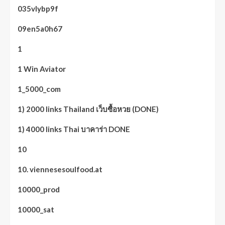
035vlybp9f
09en5a0h67
1
1 Win Aviator
1_5000_com
1) 2000 links Thailand เว็บซื้อหวย (DONE)
1) 4000 links Thai บาคาร่า DONE
10
10. viennesesoulfood.at
10000_prod
10000_sat