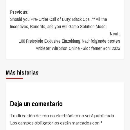
Post
Previous:
Should you Pre-Order Call of Duty: Black Ops 7? All the
navigation
Incentives, Benefits, and you will Game Solution Model
Next:
100 Freispiele Exklusive Einzahlung Nachfolgende besten
Anbieter Win Shot Online -Slot ferner Boni 2025
Más historias
Deja un comentario
Tu dirección de correo electrónico no será publicada.
Los campos obligatorios están marcados con
*