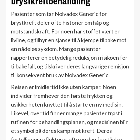
brystkreftbehandling
Pasienter som tar Nolvadex Generic for
brystkreft deler ofte historier om håp og
motstandskraft. For noen har stoffet vært en
livline, og tilbyr en sjanse til å kjempe tilbake mot
en nådeløs sykdom. Mange pasienter
rapporterer en betydelig reduksjon i risikoen for
tilbakefall, og tilskriver deres langvarige remisjon
til konsekvent bruk av Nolvadex Generic.
Reisen er imidlertid ikke uten kamper. Noen
individer fremhever den første frykten og
usikkerheten knyttet til å starte en ny medisin.
Likevel, over tid finner mange pasienter trøst i
rutinen for behandlingsplanen, og medisinen blir
et symbol på deres kamp mot kreft. Deres
fortellinger reflekterer ofte en dyp forståelse