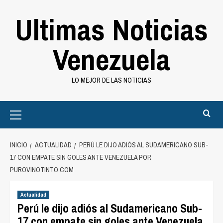
Saltar
Ultimas Noticias
al
contenido
Venezuela
LO MEJOR DE LAS NOTICIAS
Primary
Menu
INICIO
ACTUALIDAD
PERÚ LE DIJO ADIÓS AL SUDAMERICANO SUB-
17 CON EMPATE SIN GOLES ANTE VENEZUELA POR
PUROVINOTINTO.COM
Actualidad
Perú le dijo adiós al Sudamericano Sub-
17 con empate sin goles ante Venezuela