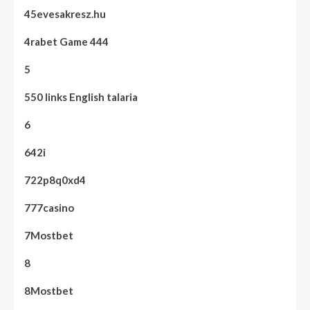
45evesakresz.hu
4rabet Game 444
5
550 links English talaria
6
642i
722p8q0xd4
777casino
7Mostbet
8
8Mostbet