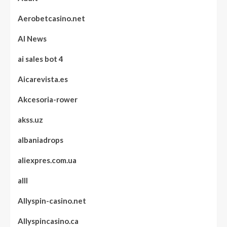
Aerobetcasino.net
AI News
ai sales bot 4
Aicarevista.es
Akcesoria-rower
akss.uz
albaniadrops
aliexpres.com.ua
alll
Allyspin-casino.net
Allyspincasino.ca