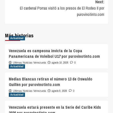
Next:
El cardenal Porras visitó a los presos de El Rodeo II por
purovinotinto.com
Más historias
Actualidad
Venezuela es campeona invicta de la Copa
Panamericana de Voleibol U17 por purovinotinto.com
agosto 10, 2026
Ultimas Noticias Venezuela
0
Actualidad
Medias Blancas retiran el número 13 de Oswaldo
Guillén por purovinotinto.com
agosto 9, 2026
Ultimas Noticias Venezuela
0
Actualidad
Venezuela estará presente en la Serie del Caribe Kids
2026 por purovinotinto.com