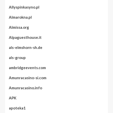
Allyspinkasyno.pl
Almarokna.pl
Almissa.org
Alpaguesthouse.it
als-elmshorn-sh.de
als-group
ambridgeevents.com
Amunracasino-si.com
Amunracasino.info
APK
apoteka1