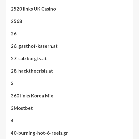
2520 links UK Casino
2568
26
26. gasthof-kasern.at
27. salzburgtv.at
28. hackthecrisis.at
3
360 links Korea Mix
3Mostbet
4
40-burning-hot-6-reels.gr