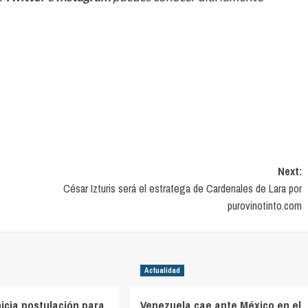
Next:
César Izturis será el estratega de Cardenales de Lara por
purovinotinto.com
Actualidad
icia postulación para
Venezuela cae ante México en el