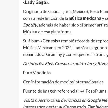
«Lady Gaga»
.
Originario de Guadalajara (México), Peso Plum
con su redefinición de la
música mexicana
y c
Spotify
, además de haber sido el primer artis
México
de esa plataforma.
Su álbum
«Génesis»
rompió récords de reprod
Música Mexicana en 2024. Lanzó su segundo 
nominado al Grammy y con el que realizó una 
De interés:
Elvis Crespo se unió a Jerry Rive
Puro Vinotinto
Con información de medios internacionales
Fuente de imagen referencial: @_PesoPluma
Visita nuestro canal de noticias en
Google Ne
interesante y estar al día con todo. También e