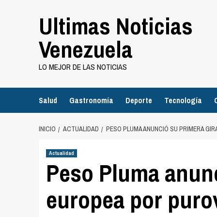
Saltar
Ultimas Noticias
al
contenido
Venezuela
LO MEJOR DE LAS NOTICIAS
Salud
Gastronomía
Deporte
Tecnología
INICIO
ACTUALIDAD
PESO PLUMA ANUNCIÓ SU PRIMERA GI
Actualidad
Peso Pluma anunc
europea por puro