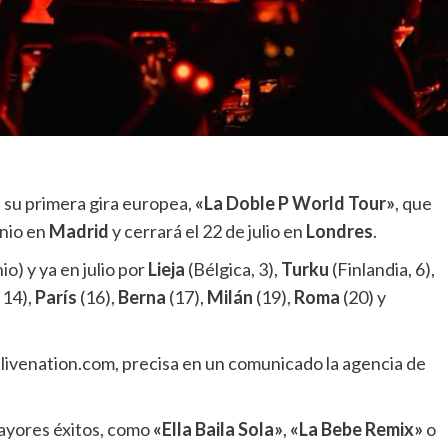
 su primera gira europea,
«La Doble P World Tour»
, que
unio en
Madrid
y cerrará el 22 de julio en
Londres
.
io) y ya en julio por
Lieja
(Bélgica, 3),
Turku
(Finlandia, 6),
 14),
París
(16),
Berna
(17),
Milán
(19),
Roma
(20) y
 livenation.com, precisa en un comunicado la agencia de
ayores éxitos, como
«Ella Baila Sola»
,
«La Bebe Remix»
o