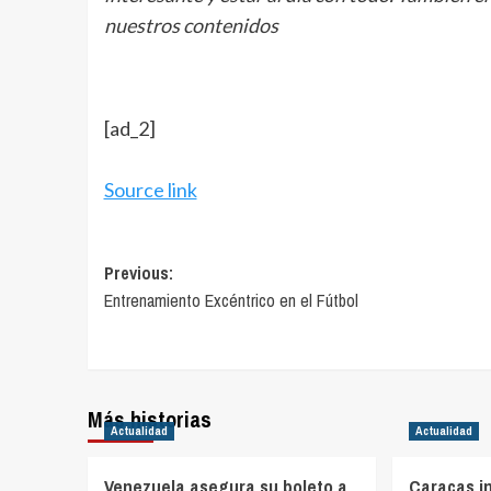
nuestros contenidos
[ad_2]
Source link
Post
Previous:
Entrenamiento Excéntrico en el Fútbol
navigation
Más historias
Actualidad
Actualidad
Venezuela asegura su boleto a
Caracas in