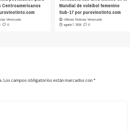
s Centroamericanos
Mundial de voleibol femenino
purovinotinto.com
Sub-17 por purovinotinto.com
icias Venezuela
Ultimas Noticias Venezuela
6
agosto 7, 2026
0
0
a.
Los campos obligatorios están marcados con
*