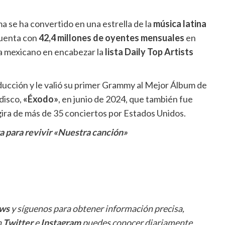
a se ha convertido en una estrella de la
música latina
uenta con
42,4 millones de oyentes mensuales
en
ta mexicano en encabezar la
lista Daily Top Artists
ucción y le valió su primer Grammy al Mejor Álbum de
disco,
«Éxodo»
, en junio de 2024, que también fue
gira de más de 35 conciertos por Estados Unidos.
ra para revivir «Nuestra canción»
ws
y síguenos para obtener información precisa,
n
Twitter
e
Instagram
puedes conocer diariamente