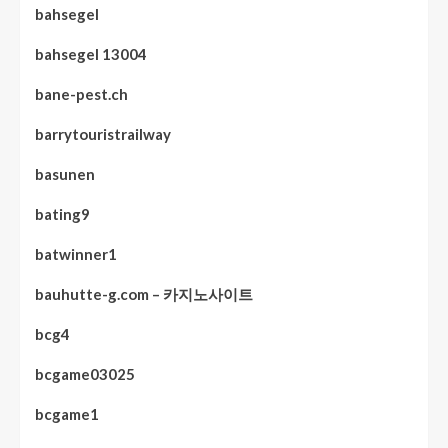
bahsegel
bahsegel 13004
bane-pest.ch
barrytouristrailway
basunen
bating9
batwinner1
bauhutte-g.com – 카지노사이트
bcg4
bcgame03025
bcgame1