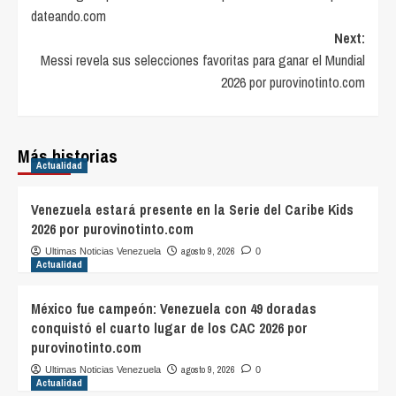
navigation
dateando.com
Next:
Messi revela sus selecciones favoritas para ganar el Mundial
2026 por purovinotinto.com
Más historias
Actualidad
Venezuela estará presente en la Serie del Caribe Kids
2026 por purovinotinto.com
agosto 9, 2026
Ultimas Noticias Venezuela
0
Actualidad
México fue campeón: Venezuela con 49 doradas
conquistó el cuarto lugar de los CAC 2026 por
purovinotinto.com
agosto 9, 2026
Ultimas Noticias Venezuela
0
Actualidad