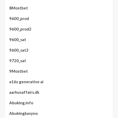
8Mostbet
9600_prod
9600_prod2
9600_sat
9600_sat2
9720_sat
9Mostbet
a16z generative ai
aarhusaffairs.dk
Abuking.info
Abukingkasyno