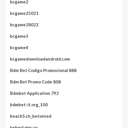
bcgame2
bcgame25021
bcgame28022
bcgame3
bcgame4
bcgamedownloadandroid.com
Bdm Bet Codigo Promocional 888
Bdm Bet Promo Code 808
Bdmbet Application 792
bdmbet-it.org_100
beach5.ch_betonred
bebertaler-sv