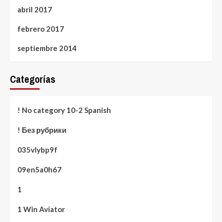
abril 2017
febrero 2017
septiembre 2014
Categorías
! No category 10-2 Spanish
! Без рубрики
035vlybp9f
09en5a0h67
1
1 Win Aviator