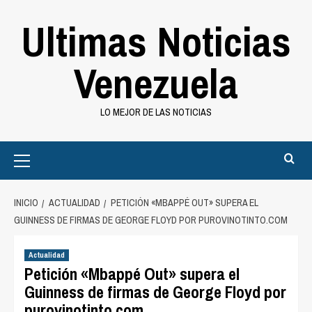
Saltar
Ultimas Noticias
al
contenido
Venezuela
LO MEJOR DE LAS NOTICIAS
Primary
Menu
INICIO
ACTUALIDAD
PETICIÓN «MBAPPÉ OUT» SUPERA EL
GUINNESS DE FIRMAS DE GEORGE FLOYD POR PUROVINOTINTO.COM
Actualidad
Petición «Mbappé Out» supera el
Guinness de firmas de George Floyd por
purovinotinto.com