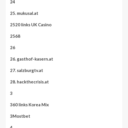
24
25. mukusal.at
2520 links UK Casino
2568
26
26. gasthof-kasern.at
27. salzburgtv.at
28. hackthecrisis.at
3
360 links Korea Mix
3Mostbet
4