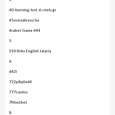
40-burning-hot-6-reels.gr
45evesakresz.hu
4rabet Game 444
5
550 links English talaria
6
642i
722p8q0xd4
777casino
7Mostbet
8