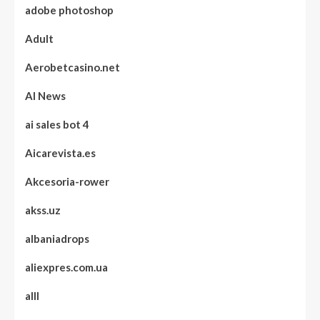
adobe photoshop
Adult
Aerobetcasino.net
AI News
ai sales bot 4
Aicarevista.es
Akcesoria-rower
akss.uz
albaniadrops
aliexpres.com.ua
alll