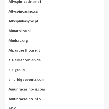
Allyspin-casino.net
Allyspincasino.ca
Allyspinkasyno.pl
Almarokna.pl
Almissa.org
Alpaguesthouse.it
als-elmshorn-sh.de
als-group
ambridgeevents.com
Amunracasino-si.com
Amunracasino.info
APK