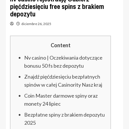
pięćdziesięciu free spins z brakiem
depozytu
diciembre 26, 2025
Content
Nv casino | Oczekiwania dotyczące
bonusu 50 fs bez depozytu
Znajdź pięćdziesięciu bezpłatnych
spinów w całej Casinority Nasz kraj
Coin Master darmowe spiny oraz
monety 24 lipiec
Bezpłatne spiny z brakiem depozytu
2025