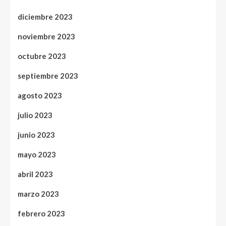
diciembre 2023
noviembre 2023
octubre 2023
septiembre 2023
agosto 2023
julio 2023
junio 2023
mayo 2023
abril 2023
marzo 2023
febrero 2023