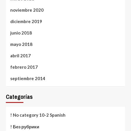
noviembre 2020
diciembre 2019
junio 2018
mayo 2018
abril 2017
febrero 2017
septiembre 2014
Categorías
! No category 10-2 Spanish
! Без рубрики