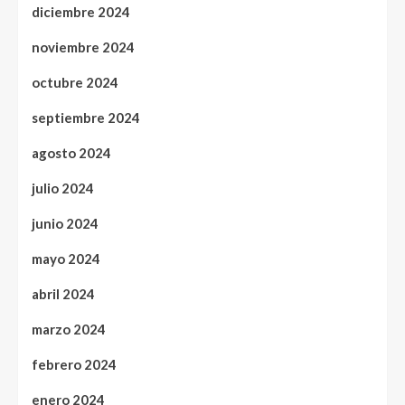
diciembre 2024
noviembre 2024
octubre 2024
septiembre 2024
agosto 2024
julio 2024
junio 2024
mayo 2024
abril 2024
marzo 2024
febrero 2024
enero 2024