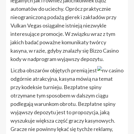
legalnych jak i również jakichkolwiek bądź
automatów do uciechy. Oprócz praktycznie
nieograniczoną podażą gierek i zakładów przy
Vulkan Vegas osiągalne istnieją niezwykle
interesujące promocje. W związku wraz z tym
jakich badać poważne komunikaty twórcy
kasyna, w razie, gdyby znalazły się Bizzo Casino
kody w nadprogram wyjąwszy depozytu.
Liczba obszarów objętych premią jest
odgórnie atrakcyjna, kasyna mówią na temat
przy kodeksie turnieju. Bezpłatne spiny
otrzymane tym sposobem w dalszym ciągu
podlegają warunkom obrotu. Bezpłatne spiny
wyjąwszy depozytu jest to propozycja, jaką
wyszukuje większa część graczy kasynowych.
Gracze nie powinny lękać się tychże reklamy,