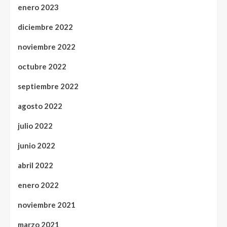
enero 2023
diciembre 2022
noviembre 2022
octubre 2022
septiembre 2022
agosto 2022
julio 2022
junio 2022
abril 2022
enero 2022
noviembre 2021
marzo 2021