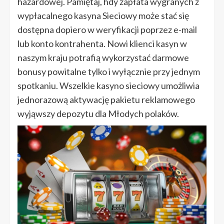
hazardowej. Pamiętaj, hdy zapłata wygranych z
wypłacalnego kasyna Sieciowy może stać się
dostępna dopiero w weryfikacji poprzez e-mail
lub konto kontrahenta. Nowi klienci kasyn w
naszym kraju potrafią wykorzystać darmowe
bonusy powitalne tylko i wyłącznie przy jednym
spotkaniu. Wszelkie kasyno sieciowy umożliwia
jednorazową aktywację pakietu reklamowego
wyjąwszy depozytu dla Młodych polaków.