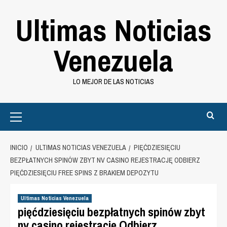
Saltar
Ultimas Noticias
al
contenido
Venezuela
LO MEJOR DE LAS NOTICIAS
Primary
Menu
INICIO
ULTIMAS NOTICIAS VENEZUELA
PIĘĆDZIESIĘCIU
BEZPŁATNYCH SPINÓW ZBYT NV CASINO REJESTRACJĘ ODBIERZ
PIĘĆDZIESIĘCIU FREE SPINS Z BRAKIEM DEPOZYTU
Ultimas Noticias Venezuela
pięćdziesięciu bezpłatnych spinów zbyt
nv casino rejestrację Odbierz