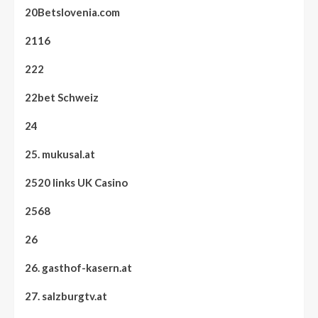
20Betslovenia.com
2116
222
22bet Schweiz
24
25. mukusal.at
2520 links UK Casino
2568
26
26. gasthof-kasern.at
27. salzburgtv.at