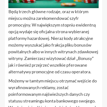
Będą trzech główne rodzaje, oraz w którym
miejscu można zarekomendować szyfr
promocyjny. W największym stopniu ewidentną
opcją wydaje się oficjalna strona wybieranej
platformy hazardowej. Nieraz kody atrakcyjne
możemy wyszukać jako frakcja pliku bonusów
powitalnych albo w innych witrynach zdawkowej
witryny. Zamierzasz wizytować dział „Bonusy”
jak i również przejrzeć wszelkie pferowane
alternatywy promocyjne od czasu operatora.
Możemy w tamtym miejscu otrzymać wejście do
wyrafinowanych reklamy, zostać
poinformowanym najświeższych danych czy
statusu streamingu konta bankowego swojego.