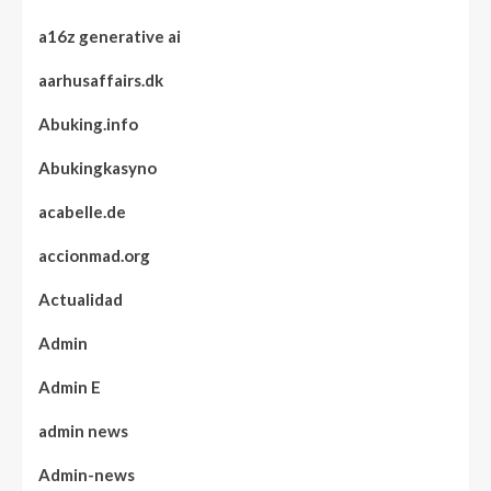
a16z generative ai
aarhusaffairs.dk
Abuking.info
Abukingkasyno
acabelle.de
accionmad.org
Actualidad
Admin
Admin E
admin news
Admin-news