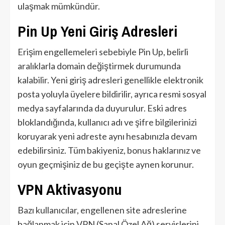
ulaşmak mümkündür.
Pin Up Yeni Giriş Adresleri
Erişim engellemeleri sebebiyle Pin Up, belirli
aralıklarla domain değiştirmek durumunda
kalabilir. Yeni giriş adresleri genellikle elektronik
posta yoluyla üyelere bildirilir, ayrıca resmi sosyal
medya sayfalarında da duyurulur. Eski adres
bloklandığında, kullanıcı adı ve şifre bilgilerinizi
koruyarak yeni adreste aynı hesabınızla devam
edebilirsiniz. Tüm bakiyeniz, bonus haklarınız ve
oyun geçmişiniz de bu geçişte aynen korunur.
VPN Aktivasyonu
Bazı kullanıcılar, engellenen site adreslerine
bağlanmak için VPN (Sanal Özel Ağ) servislerini