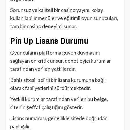
Sorunsuz ve kaliteli bir casino yayını, kolay
kullanılabilir menüler ve eğitimli oyun sunucuları,
tam bir casino deneyimi sunar.
Pin Up Lisans Durumu
Oyuncuların platforma güven duymasını
sağlayan en kritik unsur, denetleyici kurumlar
tarafından verilen yetkilerdir.
Bahis sitesi, belirli bir lisans kurumuna bağlı
olarak faaliyetlerini sürdürmektedir.
Yetkili kurumlar tarafından verilen bu belge,
sitenin şeffaf çalıştığını gösterir.
Lisans numarası, genellikle sitede doğrudan
paylaşılır.