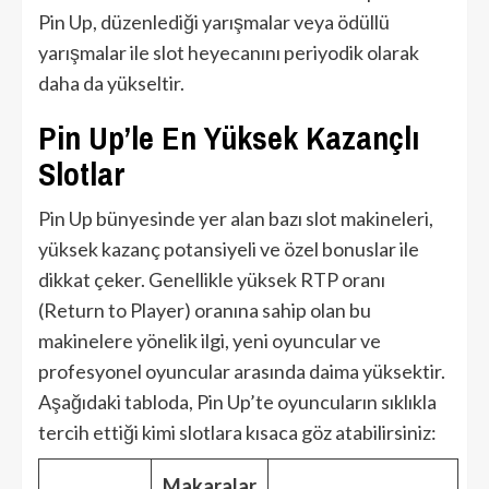
Pin Up, düzenlediği yarışmalar veya ödüllü
yarışmalar ile slot heyecanını periyodik olarak
daha da yükseltir.
Pin Up’le En Yüksek Kazançlı
Slotlar
Pin Up bünyesinde yer alan bazı slot makineleri,
yüksek kazanç potansiyeli ve özel bonuslar ile
dikkat çeker. Genellikle yüksek RTP oranı
(Return to Player) oranına sahip olan bu
makinelere yönelik ilgi, yeni oyuncular ve
profesyonel oyuncular arasında daima yüksektir.
Aşağıdaki tabloda, Pin Up’te oyuncuların sıklıkla
tercih ettiği kimi slotlara kısaca göz atabilirsiniz:
Makaralar