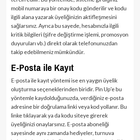
mobil numaraya bir onay kodu gönderilir ve kodu
ilgili alana yazarak üyeliğinizin aktifleşmesini
sağlarsınız. Ayrıca bu sayede, hesabınızla ilgili
kritik bilgileri (şifre değiştirme işlemi, promosyon
duyuruları vb.) direkt olarak telefonunuzdan
takip edebilmeniz mümkündür.
E-Posta ile Kayıt
E-posta ile kayıt yöntemi ise en yaygın üyelik
oluşturma seçeneklerinden biridir. Pin Up’e bu
yöntemle kaydolduğunuzda, verdiğiniz e-posta
adresine bir doğrulama linki veya kod yollanır. Bu
linke tıklayarak ya da kodu siteye girerek
üyeliğinizi onaylarsınız. E-posta aboneliği
sayesinde aynı zamanda hediyeler, turnuva