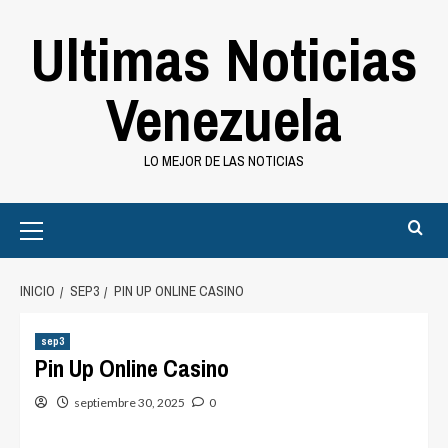
Saltar
Ultimas Noticias
al
contenido
Venezuela
LO MEJOR DE LAS NOTICIAS
Primary
Menu
INICIO
SEP3
PIN UP ONLINE CASINO
sep3
Pin Up Online Casino
septiembre 30, 2025
0