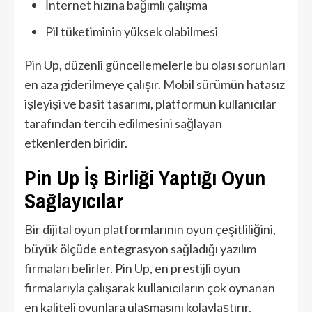
İnternet hızına bağımlı çalışma
Pil tüketiminin yüksek olabilmesi
Pin Up, düzenli güncellemelerle bu olası sorunları
en aza giderilmeye çalışır. Mobil sürümün hatasız
işleyişi ve basit tasarımı, platformun kullanıcılar
tarafından tercih edilmesini sağlayan
etkenlerden biridir.
Pin Up İş Birliği Yaptığı Oyun
Sağlayıcılar
Bir dijital oyun platformlarının oyun çeşitliliğini,
büyük ölçüde entegrasyon sağladığı yazılım
firmaları belirler. Pin Up, en prestijli oyun
firmalarıyla çalışarak kullanıcıların çok oynanan
en kaliteli oyunlara ulaşmasını kolaylaştırır.