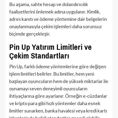
Bu aşama, sahte hesap ve dolandırıcılık
faaliyetlerini önlemek adına uygulanır. Kimlik,
adres kanıtı ve ödeme yöntemine dair belgelerin
onaylanmasıyla çekim işlemleri daha sorunsuz
biçimde gerçekleşir.
Pin Up Yatırım Limitleri ve
Çekim Standartları
Pin Up, farklı ödeme yöntemlerine göre değişen
işlem limitleri belirler. Bu limitler, hem yeni
başlayan oyuncuların hem de yüksek miktarlar ile
oynamayı seven deneyimli oyuncuların
ihtiyaçlarına göre ayarlanır. Örneğin e-cüzdanlar
ve kripto para gibi hızlı yöntemler daha esnek
limitler sunarken, banka havalesi veya kredi kartı