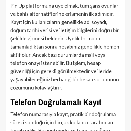
Pin Up platformuna üye olmak, tüm şans oyunları
ve bahis alternatiflerine erişmenin ilk adımıdır.
Kayıt için kullanıcıların genellikle ad, soyadı,
doğum tarihi verisi ve iletişim bilgilerini doğru bir
şekilde girmesi beklenir. Üyelik formunu
tamamladıktan sonra hesabınız genellikle hemen
aktif olur. Ancak bazı durumlarda mail veya
telefon onayı istenebilir. Bu işlem, hesap
güvenliği için gerekli görülmektedir ve ileride
yaşayabileceğiniz herhangi bir hesap sorununun
çözümünü kolaylaştırır.
Telefon Doğrulamalı Kayıt
Telefon numarasıyla kayıt, pratik bir doğrulama
süreci sunduğu için birçok kullanıcı tarafından
tercih edilir. Bu yöntemde, sisteme girdiğiniz