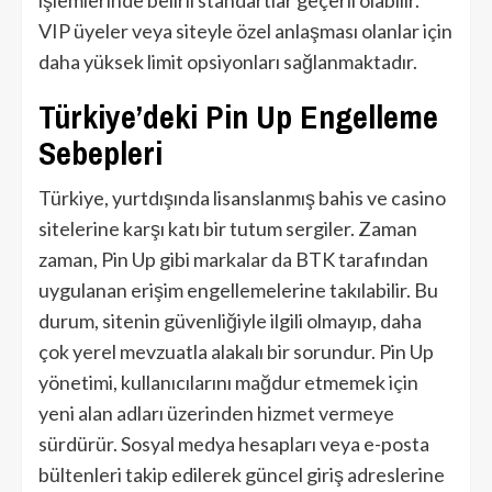
işlemlerinde belirli standartlar geçerli olabilir.
VIP üyeler veya siteyle özel anlaşması olanlar için
daha yüksek limit opsiyonları sağlanmaktadır.
Türkiye’deki Pin Up Engelleme
Sebepleri
Türkiye, yurtdışında lisanslanmış bahis ve casino
sitelerine karşı katı bir tutum sergiler. Zaman
zaman, Pin Up gibi markalar da BTK tarafından
uygulanan erişim engellemelerine takılabilir. Bu
durum, sitenin güvenliğiyle ilgili olmayıp, daha
çok yerel mevzuatla alakalı bir sorundur. Pin Up
yönetimi, kullanıcılarını mağdur etmemek için
yeni alan adları üzerinden hizmet vermeye
sürdürür. Sosyal medya hesapları veya e-posta
bültenleri takip edilerek güncel giriş adreslerine