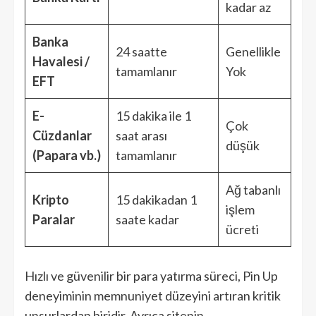
kadar az
Banka
24 saatte
Genellikle
Havalesi /
tamamlanır
Yok
EFT
E-
15 dakika ile 1
Çok
Cüzdanlar
saat arası
düşük
(Papara vb.)
tamamlanır
Ağ tabanlı
Kripto
15 dakikadan 1
işlem
Paralar
saate kadar
ücreti
Hızlı ve güvenilir bir para yatırma süreci, Pin Up
deneyiminin memnuniyet düzeyini artıran kritik
unsurlardan biridir. Ayrıca sitenin