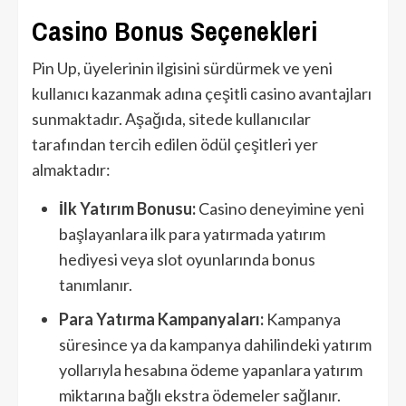
Casino Bonus Seçenekleri
Pin Up, üyelerinin ilgisini sürdürmek ve yeni
kullanıcı kazanmak adına çeşitli casino avantajları
sunmaktadır. Aşağıda, sitede kullanıcılar
tarafından tercih edilen ödül çeşitleri yer
almaktadır:
İlk Yatırım Bonusu:
Casino deneyimine yeni
başlayanlara ilk para yatırmada yatırım
hediyesi veya slot oyunlarında bonus
tanımlanır.
Para Yatırma Kampanyaları:
Kampanya
süresince ya da kampanya dahilindeki yatırım
yollarıyla hesabına ödeme yapanlara yatırım
miktarına bağlı ekstra ödemeler sağlanır.