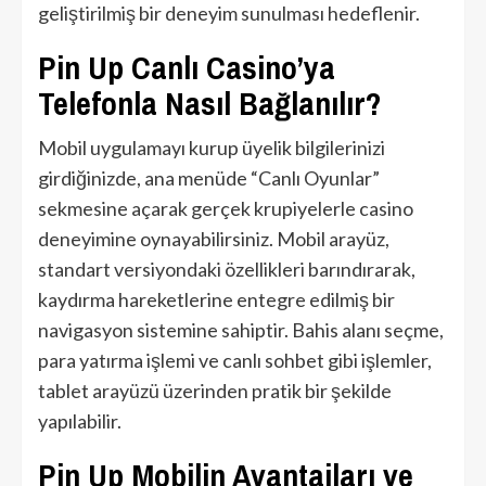
geliştirilmiş bir deneyim sunulması hedeflenir.
Pin Up Canlı Casino’ya
Telefonla Nasıl Bağlanılır?
Mobil uygulamayı kurup üyelik bilgilerinizi
girdiğinizde, ana menüde “Canlı Oyunlar”
sekmesine açarak gerçek krupiyelerle casino
deneyimine oynayabilirsiniz. Mobil arayüz,
standart versiyondaki özellikleri barındırarak,
kaydırma hareketlerine entegre edilmiş bir
navigasyon sistemine sahiptir. Bahis alanı seçme,
para yatırma işlemi ve canlı sohbet gibi işlemler,
tablet arayüzü üzerinden pratik bir şekilde
yapılabilir.
Pin Up Mobilin Avantajları ve