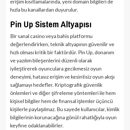
erişim kısıtlamalarında, yeni domain bilgileri de
hızla bu kanallardan duyurulur.
Pin Up Sistem Altyapısı
Bir sanal casino veya bahis platformu
değerlendirirken, teknik altyapının güvenilir ve
hızlı olması kritik bir faktördür. Pin Up, donanım
ve yazılım bileşenlerini düzenli olarak
iyileştirerek oyunculara gecikmesiz oyun
deneyimi, hatasız erişim ve kesintisiz oyun akışı
sağlamayı hedefler. Kriptografik güvenlik
önlemleri ve diğer şifreleme yöntemleri ile hem
kişisel bilgiler hem de finansal işlemler üçüncü
kişilerle paylaşılmaz. Bu sayede kullanıcılar, kimlik
bilgilerinin korunacağına gönül rahatlığıyla oyun
keyfine odaklanabilirler.