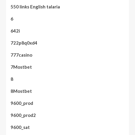
550 links English talaria
6
642i
722p8q0xd4
777casino
7Mostbet
8
8Mostbet
9600_prod
9600_prod2
9600_sat