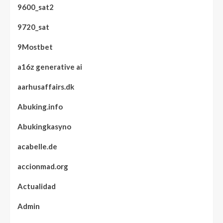
9600_sat2
9720_sat
9Mostbet
a16z generative ai
aarhusaffairs.dk
Abuking.info
Abukingkasyno
acabelle.de
accionmad.org
Actualidad
Admin