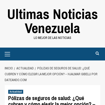
Saltar
Ultimas Noticias
al
contenido
Venezuela
LO MEJOR DE LAS NOTICIAS
Primary
Menu
INICIO
ACTUALIDAD
PÓLIZAS DE SEGUROS DE SALUD: ¿QUÉ
CUBREN Y CÓMO ELEGIR LA MEJOR OPCIÓN? – HJALMAR GIBELLI POR
DATEANDO.COM
Actualidad
Pólizas de seguros de salud: ¿Qué
cubren y cómo elegir la mejor opción? –