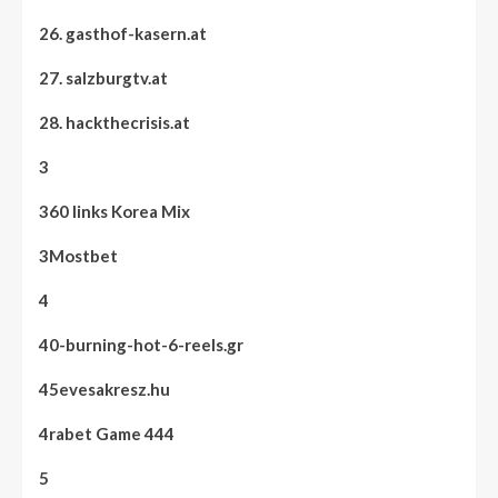
26. gasthof-kasern.at
27. salzburgtv.at
28. hackthecrisis.at
3
360 links Korea Mix
3Mostbet
4
40-burning-hot-6-reels.gr
45evesakresz.hu
4rabet Game 444
5