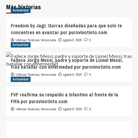
Más historias
Actualidad
Freedom by Jagi: Gorras diseñadas para que solo te
concentres en avanzar por purovinotinto.com
agosto 9, 2026
Ultimas Noticias Venezuela
0
Actualidad
Fallece Jorge Messi, padre y soporte de Lionel Messi,
tras batallar con enfermedad por purovinotinto.com
agosto 8, 2026
Ultimas Noticias Venezuela
0
Actualidad
FVF reafirma su respaldo a Infantino al frente de la
FIFA por purovinotinto.com
agosto 8, 2026
Ultimas Noticias Venezuela
0