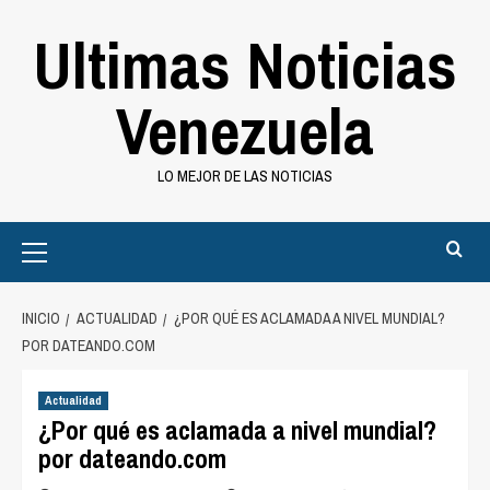
Saltar
Ultimas Noticias
al
contenido
Venezuela
LO MEJOR DE LAS NOTICIAS
Primary
Menu
INICIO
ACTUALIDAD
¿POR QUÉ ES ACLAMADA A NIVEL MUNDIAL?
POR DATEANDO.COM
Actualidad
¿Por qué es aclamada a nivel mundial?
por dateando.com