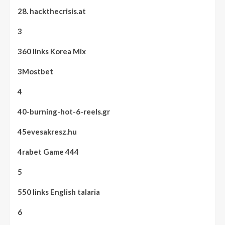
28. hackthecrisis.at
3
360 links Korea Mix
3Mostbet
4
40-burning-hot-6-reels.gr
45evesakresz.hu
4rabet Game 444
5
550 links English talaria
6