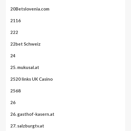
20Betslovenia.com
2116
222
22bet Schweiz
24
25. mukusal.at
2520 links UK Casino
2568
26
26. gasthof-kasern.at
27. salzburgtv.at