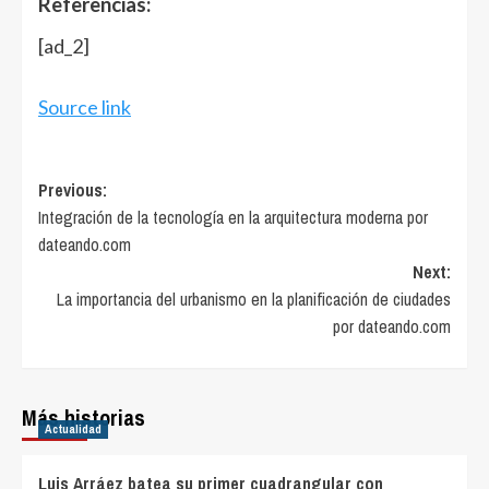
Referencias:
[ad_2]
Source link
Post
Previous:
Integración de la tecnología en la arquitectura moderna por
navigation
dateando.com
Next:
La importancia del urbanismo en la planificación de ciudades
por dateando.com
Más historias
Actualidad
Luis Arráez batea su primer cuadrangular con