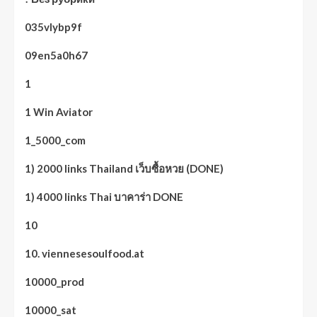
035vlybp9f
09en5a0h67
1
1 Win Aviator
1_5000_com
1) 2000 links Thailand เว็บซื้อหวย (DONE)
1) 4000 links Thai บาคาร่า DONE
10
10. viennesesoulfood.at
10000_prod
10000_sat