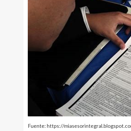
Fuente:
https://miasesorintegral.blogspot.c