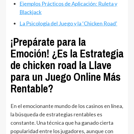
Ejemplos Prácticos de Aplicación: Ruleta y
Blackjack
La Psicología del Juego y la ‘Chicken Road’
¡Prepárate para la
Emoción! ¿Es la Estrategia
de chicken road la Llave
para un Juego Online Más
Rentable?
En el emocionante mundo de los casinos en línea,
la búsqueda de estrategias rentables es
constante. Una técnica que ha ganado cierta
popularidad entre los jugadores, aunque con