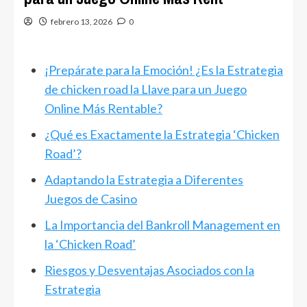
febrero 13, 2026
0
¡Prepárate para la Emoción! ¿Es la Estrategia
de chicken road la Llave para un Juego
Online Más Rentable?
¿Qué es Exactamente la Estrategia ‘Chicken
Road’?
Adaptando la Estrategia a Diferentes
Juegos de Casino
La Importancia del Bankroll Management en
la ‘Chicken Road’
Riesgos y Desventajas Asociados con la
Estrategia