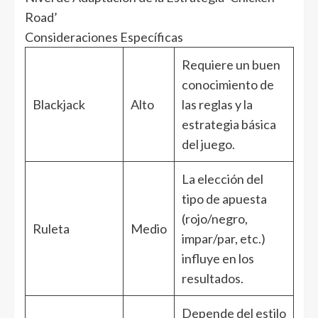
Road’
Consideraciones Específicas
Requiere un buen
conocimiento de
Blackjack
Alto
las reglas y la
estrategia básica
del juego.
La elección del
tipo de apuesta
(rojo/negro,
Ruleta
Medio
impar/par, etc.)
influye en los
resultados.
Depende del estilo