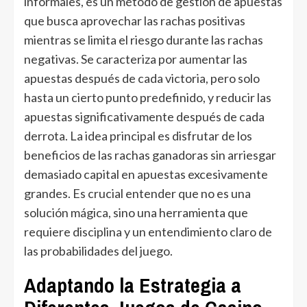
informales, es un método de gestión de apuestas
que busca aprovechar las rachas positivas
mientras se limita el riesgo durante las rachas
negativas. Se caracteriza por aumentar las
apuestas después de cada victoria, pero solo
hasta un cierto punto predefinido, y reducir las
apuestas significativamente después de cada
derrota. La idea principal es disfrutar de los
beneficios de las rachas ganadoras sin arriesgar
demasiado capital en apuestas excesivamente
grandes. Es crucial entender que no es una
solución mágica, sino una herramienta que
requiere disciplina y un entendimiento claro de
las probabilidades del juego.
Adaptando la Estrategia a