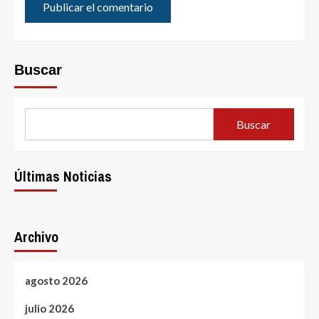
Buscar
Buscar
Últimas Noticias
Archivo
agosto 2026
julio 2026