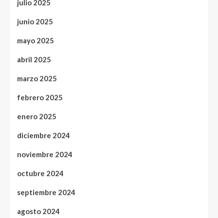
julio 2025
junio 2025
mayo 2025
abril 2025
marzo 2025
febrero 2025
enero 2025
diciembre 2024
noviembre 2024
octubre 2024
septiembre 2024
agosto 2024