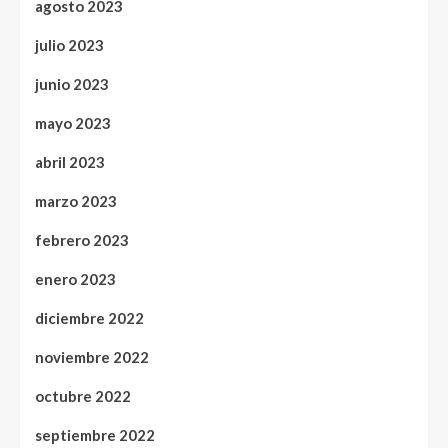
agosto 2023
julio 2023
junio 2023
mayo 2023
abril 2023
marzo 2023
febrero 2023
enero 2023
diciembre 2022
noviembre 2022
octubre 2022
septiembre 2022