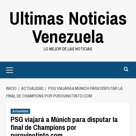
Saltar
Ultimas Noticias
al
contenido
Venezuela
LO MEJOR DE LAS NOTICIAS
Primary
Menu
INICIO
ACTUALIDAD
PSG VIAJARÁ A MÚNICH PARA DISPUTAR LA
FINAL DE CHAMPIONS POR PUROVINOTINTO.COM
Actualidad
PSG viajará a Múnich para disputar la
final de Champions por
purovinotinto.com