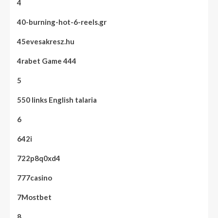
4
40-burning-hot-6-reels.gr
45evesakresz.hu
4rabet Game 444
5
550 links English talaria
6
642i
722p8q0xd4
777casino
7Mostbet
8