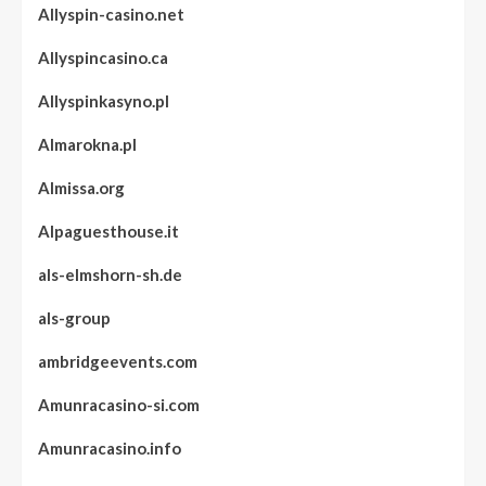
Allyspin-casino.net
Allyspincasino.ca
Allyspinkasyno.pl
Almarokna.pl
Almissa.org
Alpaguesthouse.it
als-elmshorn-sh.de
als-group
ambridgeevents.com
Amunracasino-si.com
Amunracasino.info