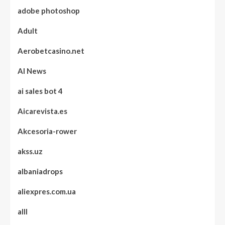
adobe photoshop
Adult
Aerobetcasino.net
AI News
ai sales bot 4
Aicarevista.es
Akcesoria-rower
akss.uz
albaniadrops
aliexpres.com.ua
alll