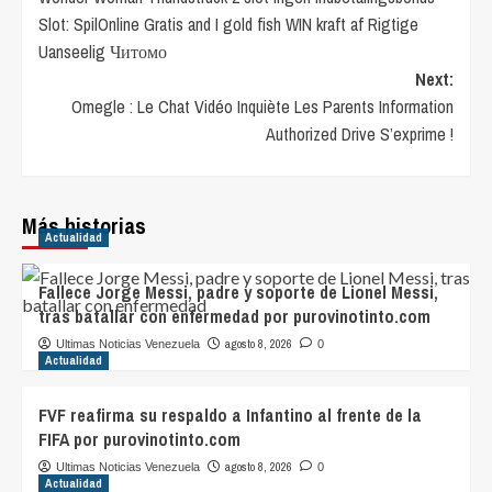
navigation
Slot: SpilOnline Gratis and I gold fish WIN kraft af Rigtige
Uanseelig Читомо
Next:
Omegle : Le Chat Vidéo Inquiète Les Parents Information
Authorized Drive S’exprime !
Más historias
Actualidad
Fallece Jorge Messi, padre y soporte de Lionel Messi,
tras batallar con enfermedad por purovinotinto.com
agosto 8, 2026
Ultimas Noticias Venezuela
0
Actualidad
FVF reafirma su respaldo a Infantino al frente de la
FIFA por purovinotinto.com
agosto 8, 2026
Ultimas Noticias Venezuela
0
Actualidad