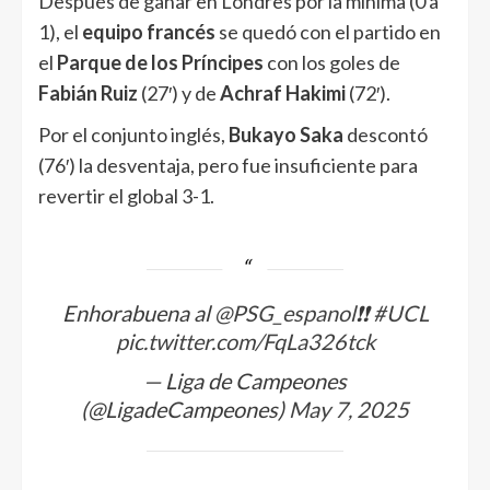
Después de ganar en Londres por la mínima (0 a
1), el
equipo francés
se quedó con el partido en
el
Parque de los Príncipes
con los goles de
Fabián Ruiz
(27′) y de
Achraf Hakimi
(72′).
Por el conjunto inglés,
Bukayo Saka
descontó
(76′) la desventaja, pero fue insuficiente para
revertir el global 3-1.
Enhorabuena al
@PSG_espanol
❗️❗️
#UCL
pic.twitter.com/FqLa326tck
— Liga de Campeones
(@LigadeCampeones)
May 7, 2025