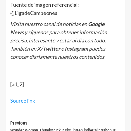
Fuente de imagen referencial:
@LigadeCampeones
Visita nuestro canal de noticias en
Google
News
y síguenos para obtener información
precisa, interesante y estar al día con todo.
También en
X/Twitter
e
Instagram
puedes
conocer diariamente nuestros contenidos
[ad_2]
Source link
Post
Previous:
Wonder Woman Thundstruck 2 slot ingen indbetalingsbonus