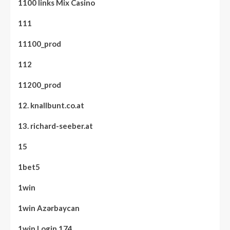
1100 links Mix Casino
111
11100_prod
112
11200_prod
12. knallbunt.co.at
13. richard-seeber.at
15
1bet5
1win
1win Azərbaycan
1win Login 174