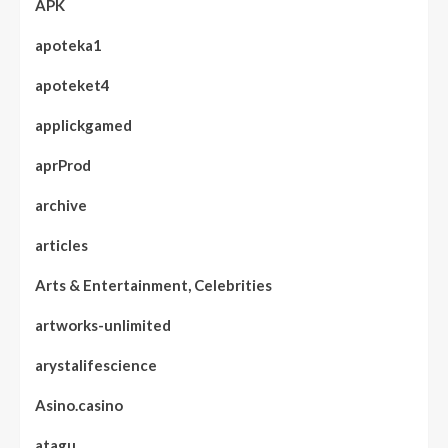
APK
apoteka1
apoteket4
applickgamed
aprProd
archive
articles
Arts & Entertainment, Celebrities
artworks-unlimited
arystalifescience
Asino.casino
atagu