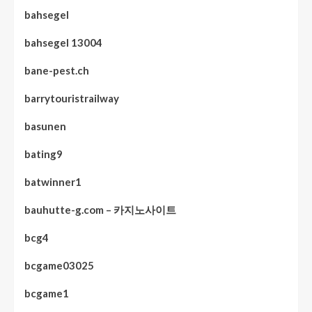
bahsegel
bahsegel 13004
bane-pest.ch
barrytouristrailway
basunen
bating9
batwinner1
bauhutte-g.com – 카지노사이트
bcg4
bcgame03025
bcgame1