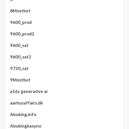
8Mostbet
9600_prod
9600_prod2
9600_sat
9600_sat2
9720_sat
9Mostbet
a16z generative ai
aarhusaffairs.dk
Abuking.info
Abukingkasyno