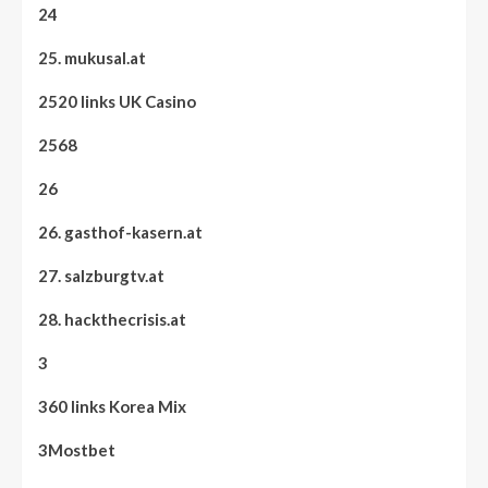
24
25. mukusal.at
2520 links UK Casino
2568
26
26. gasthof-kasern.at
27. salzburgtv.at
28. hackthecrisis.at
3
360 links Korea Mix
3Mostbet