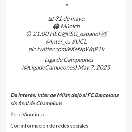
📅 31 de mayo
🏟 Múnich
⏰ 21:00 HEC
@PSG_espanol
🆚
@Inter_es
#UCL
pic.twitter.com/eXeNpWqP1k
— Liga de Campeones
(@LigadeCampeones)
May 7, 2025
De interés:
Inter de Milán dejó al FC Barcelona
sin final de Champions
Puro Vinotinto
Con información de redes sociales