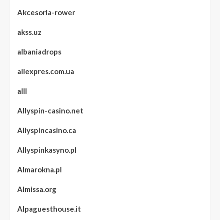
Akcesoria-rower
akss.uz
albaniadrops
aliexpres.com.ua
alll
Allyspin-casino.net
Allyspincasino.ca
Allyspinkasyno.pl
Almarokna.pl
Almissa.org
Alpaguesthouse.it