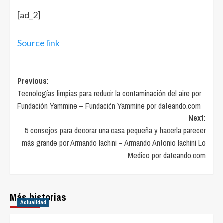
[ad_2]
Source link
Post
Previous:
Tecnologías limpias para reducir la contaminación del aire por
navigation
Fundación Yammine – Fundación Yammine por dateando.com
Next:
5 consejos para decorar una casa pequeña y hacerla parecer
más grande por Armando Iachini – Armando Antonio Iachini Lo
Medico por dateando.com
Más historias
Actualidad