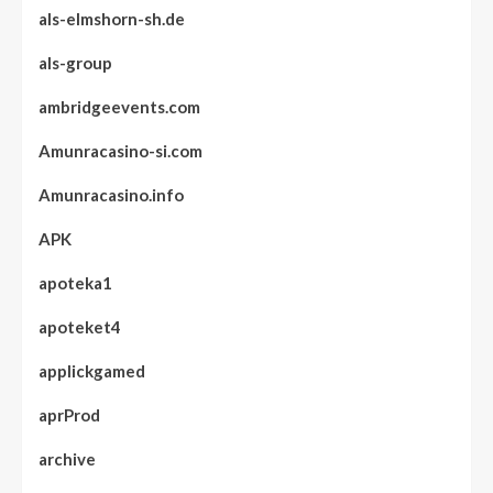
als-elmshorn-sh.de
als-group
ambridgeevents.com
Amunracasino-si.com
Amunracasino.info
APK
apoteka1
apoteket4
applickgamed
aprProd
archive