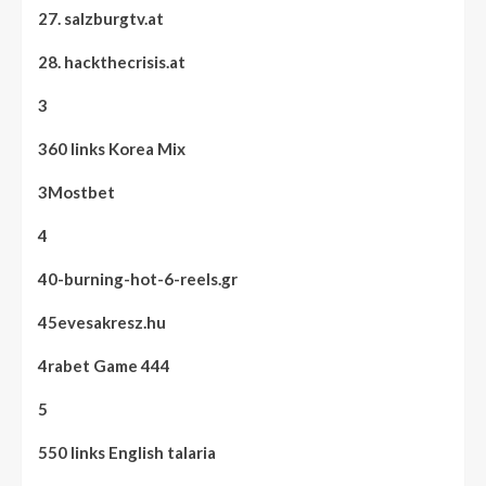
27. salzburgtv.at
28. hackthecrisis.at
3
360 links Korea Mix
3Mostbet
4
40-burning-hot-6-reels.gr
45evesakresz.hu
4rabet Game 444
5
550 links English talaria