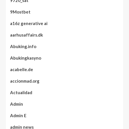
9720_sat
9Mostbet
a16z generative ai
aarhusaffairs.dk
Abuking.info
Abukingkasyno
acabelle.de
accionmad.org
Actualidad
Admin
Admin E
admin news