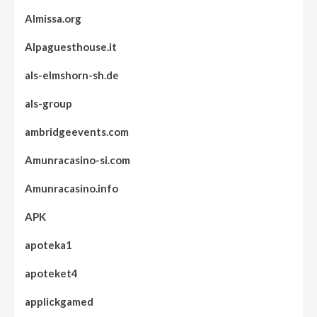
Almissa.org
Alpaguesthouse.it
als-elmshorn-sh.de
als-group
ambridgeevents.com
Amunracasino-si.com
Amunracasino.info
APK
apoteka1
apoteket4
applickgamed