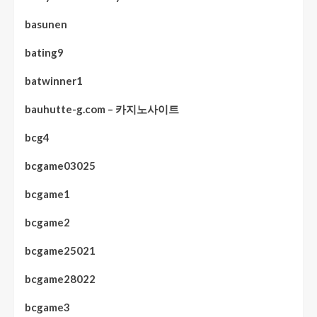
basunen
bating9
batwinner1
bauhutte-g.com – 카지노사이트
bcg4
bcgame03025
bcgame1
bcgame2
bcgame25021
bcgame28022
bcgame3