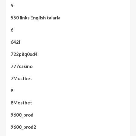
5
550 links English talaria
6
642i
722p8q0xd4
777casino
7Mostbet
8
8Mostbet
9600_prod
9600_prod2