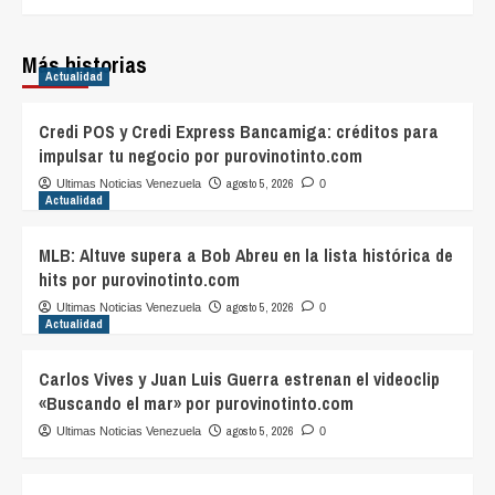
Más historias
Actualidad
Credi POS y Credi Express Bancamiga: créditos para
impulsar tu negocio por purovinotinto.com
agosto 5, 2026
Ultimas Noticias Venezuela
0
Actualidad
MLB: Altuve supera a Bob Abreu en la lista histórica de
hits por purovinotinto.com
agosto 5, 2026
Ultimas Noticias Venezuela
0
Actualidad
Carlos Vives y Juan Luis Guerra estrenan el videoclip
«Buscando el mar» por purovinotinto.com
agosto 5, 2026
Ultimas Noticias Venezuela
0