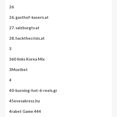
26
26. gasthof-kasern.at
27. salzburgtv.at
28. hackthecrisis.at
3
360 links Korea Mix
3Mostbet
4
40-burning-hot-6-reels.gr
45evesakresz.hu
4rabet Game 444