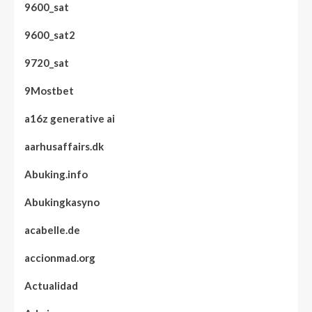
9600_sat
9600_sat2
9720_sat
9Mostbet
a16z generative ai
aarhusaffairs.dk
Abuking.info
Abukingkasyno
acabelle.de
accionmad.org
Actualidad