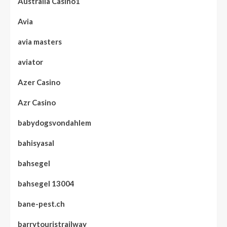
Australia Casino1
Avia
avia masters
aviator
Azer Casino
Azr Casino
babydogsvondahlem
bahisyasal
bahsegel
bahsegel 13004
bane-pest.ch
barrytouristrailway