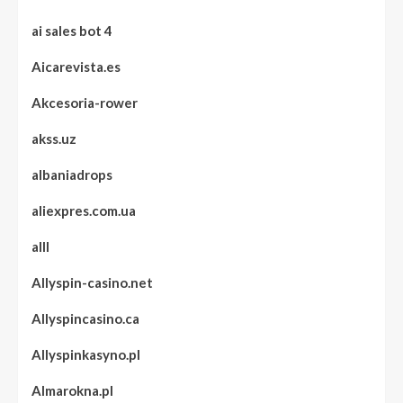
ai sales bot 4
Aicarevista.es
Akcesoria-rower
akss.uz
albaniadrops
aliexpres.com.ua
alll
Allyspin-casino.net
Allyspincasino.ca
Allyspinkasyno.pl
Almarokna.pl