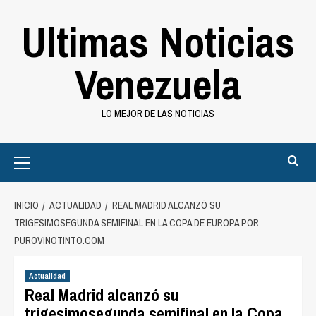
Saltar
Ultimas Noticias
al
contenido
Venezuela
LO MEJOR DE LAS NOTICIAS
Primary
Menu
INICIO
ACTUALIDAD
REAL MADRID ALCANZÓ SU
TRIGESIMOSEGUNDA SEMIFINAL EN LA COPA DE EUROPA POR
PUROVINOTINTO.COM
Actualidad
Real Madrid alcanzó su
trigesimosegunda semifinal en la Copa