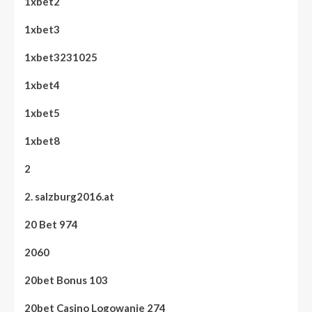
1xbet2
1xbet3
1xbet3231025
1xbet4
1xbet5
1xbet8
2
2. salzburg2016.at
20 Bet 974
2060
20bet Bonus 103
20bet Casino Logowanie 274