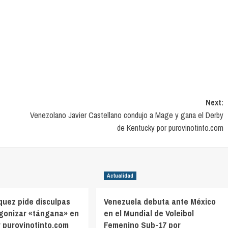
Next:
Venezolano Javier Castellano condujo a Mage y gana el Derby
de Kentucky por purovinotinto.com
Actualidad
quez pide disculpas
Venezuela debuta ante México
agonizar «tángana» en
en el Mundial de Voleibol
r purovinotinto.com
Femenino Sub-17 por