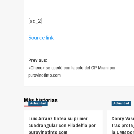
[ad_2]
Source link
Post
Previous:
«Checo» se quedó con la pole del GP Miami por
navigation
purovinotinto.com
Más historias
Actualidad
Actualidad
Luis Arráez batea su primer
Danry Vás
cuadrangular con Filadelfia por
tras prot
purovinotinto.com
la LMB po