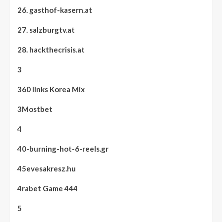
26. gasthof-kasern.at
27. salzburgtv.at
28. hackthecrisis.at
3
360 links Korea Mix
3Mostbet
4
40-burning-hot-6-reels.gr
45evesakresz.hu
4rabet Game 444
5