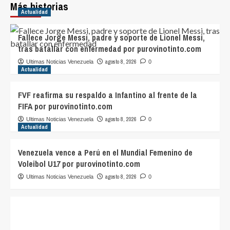
Más historias
Actualidad
Fallece Jorge Messi, padre y soporte de Lionel Messi,
tras batallar con enfermedad por purovinotinto.com
agosto 8, 2026
Ultimas Noticias Venezuela
0
Actualidad
FVF reafirma su respaldo a Infantino al frente de la
FIFA por purovinotinto.com
agosto 8, 2026
Ultimas Noticias Venezuela
0
Actualidad
Venezuela vence a Perú en el Mundial Femenino de
Voleibol U17 por purovinotinto.com
agosto 8, 2026
Ultimas Noticias Venezuela
0