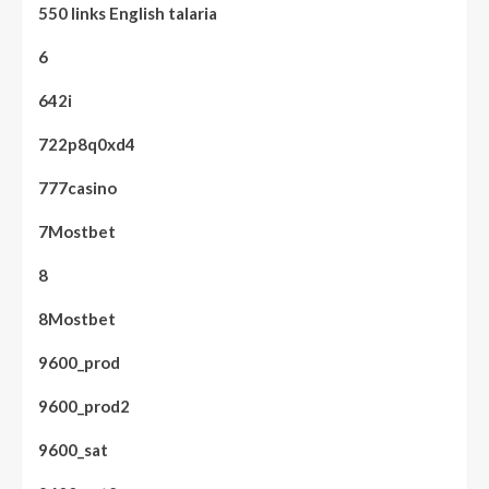
550 links English talaria
6
642i
722p8q0xd4
777casino
7Mostbet
8
8Mostbet
9600_prod
9600_prod2
9600_sat