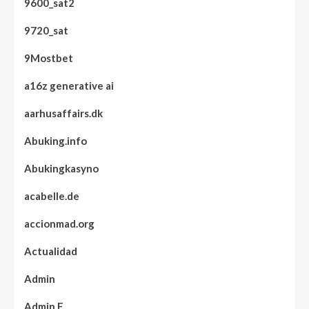
9600_sat2
9720_sat
9Mostbet
a16z generative ai
aarhusaffairs.dk
Abuking.info
Abukingkasyno
acabelle.de
accionmad.org
Actualidad
Admin
Admin E