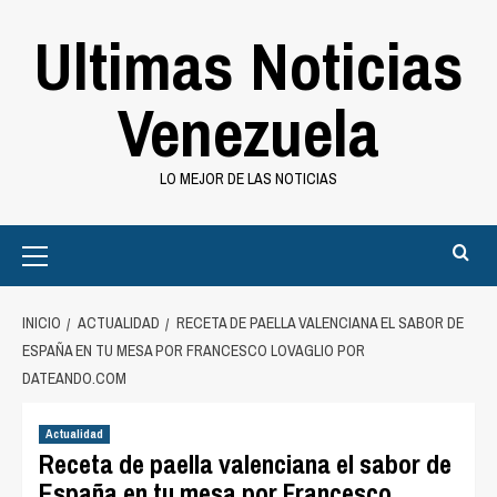
Saltar
Ultimas Noticias
al
contenido
Venezuela
LO MEJOR DE LAS NOTICIAS
Primary
Menu
INICIO
ACTUALIDAD
RECETA DE PAELLA VALENCIANA EL SABOR DE
ESPAÑA EN TU MESA POR FRANCESCO LOVAGLIO POR
DATEANDO.COM
Actualidad
Receta de paella valenciana el sabor de
España en tu mesa por Francesco