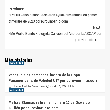
Post
Previous:
892.000 venezolanos recibieron ayuda humanitaria en primer
navigation
trimestre de 2023 por purovinotinto.com
Next:
«Me Porto Bonito», elegida Canción del Año por la ASCAP por
purovinotinto.com
Más historias
Actualidad
Venezuela es campeona invicta de la Copa
Panamericana de Voleibol U17 por purovinotinto.com
agosto 10, 2026
Ultimas Noticias Venezuela
0
Actualidad
Medias Blancas retiran el número 13 de Oswaldo
Guillén por purovinotinto.com