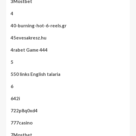
3Mostbet
4
40-burning-hot-6-reels.gr
45evesakresz.hu
4rabet Game 444
5
550 links English talaria
6
642i
722p8q0xd4
777casino
7Mostbet