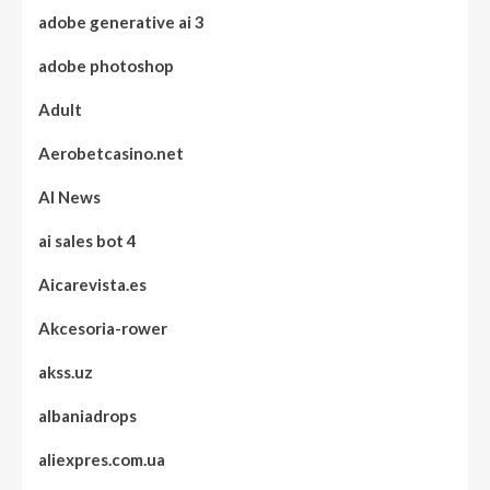
adobe generative ai 3
adobe photoshop
Adult
Aerobetcasino.net
AI News
ai sales bot 4
Aicarevista.es
Akcesoria-rower
akss.uz
albaniadrops
aliexpres.com.ua