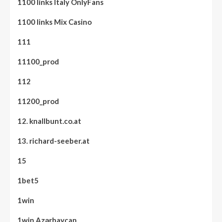
1100 links Italy OnlyFans
1100 links Mix Casino
111
11100_prod
112
11200_prod
12. knallbunt.co.at
13. richard-seeber.at
15
1bet5
1win
1win Azərbaycan