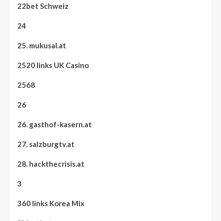
22bet Schweiz
24
25. mukusal.at
2520 links UK Casino
2568
26
26. gasthof-kasern.at
27. salzburgtv.at
28. hackthecrisis.at
3
360 links Korea Mix