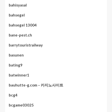
bahisyasal
bahsegel
bahsegel 13004
bane-pest.ch
barrytouristrailway
basunen
bating9
batwinner1
bauhutte-g.com – 카지노사이트
bcg4
bcgame03025