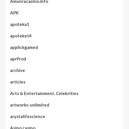
Amunracasino.info
APK
apoteka1
apoteket4
applickgamed
aprProd
archive
articles
Arts & Entertainment, Celebrities
artworks-unlimited
arystalifescience
Asino.casino