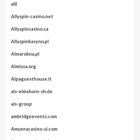
alll
Allyspin-casino.net
Allyspincasino.ca
Allyspinkasyno.pl
Almarokna.pl
Almissa.org
Alpaguesthouse.it
als-elmshorn-sh.de
als-group
ambridgeevents.com
Amunracasino-si.com