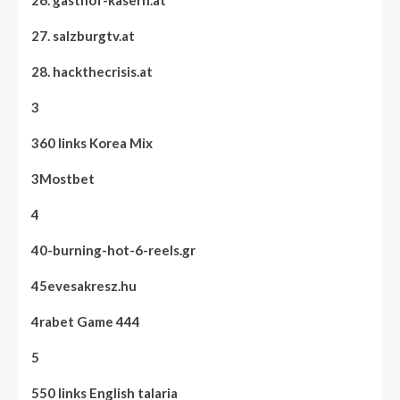
26. gasthof-kasern.at
27. salzburgtv.at
28. hackthecrisis.at
3
360 links Korea Mix
3Mostbet
4
40-burning-hot-6-reels.gr
45evesakresz.hu
4rabet Game 444
5
550 links English talaria