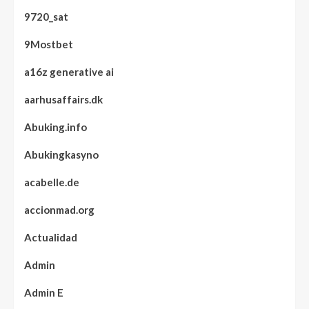
9720_sat
9Mostbet
a16z generative ai
aarhusaffairs.dk
Abuking.info
Abukingkasyno
acabelle.de
accionmad.org
Actualidad
Admin
Admin E