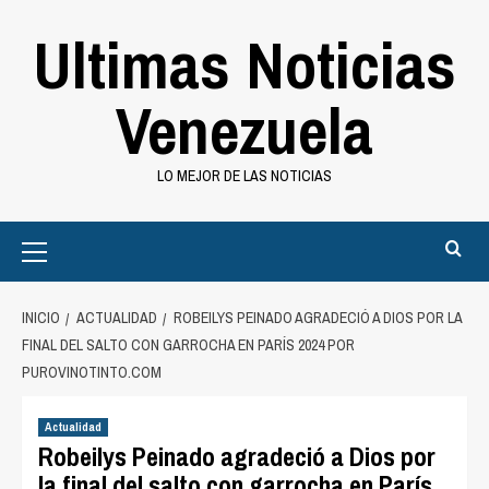
Saltar
Ultimas Noticias
al
contenido
Venezuela
LO MEJOR DE LAS NOTICIAS
Primary
Menu
INICIO
ACTUALIDAD
ROBEILYS PEINADO AGRADECIÓ A DIOS POR LA
FINAL DEL SALTO CON GARROCHA EN PARÍS 2024 POR
PUROVINOTINTO.COM
Actualidad
Robeilys Peinado agradeció a Dios por
la final del salto con garrocha en París