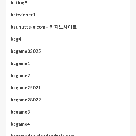
bating9
batwinner1
bauhutte-g.com – 카지노사이트
bcg4
bcgame03025
bcgame1
bcgame2
bcgame25021
bcgame28022
bcgame3
bcgame4