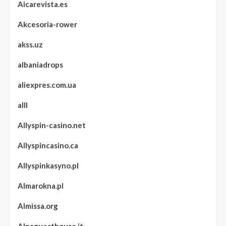
Aicarevista.es
Akcesoria-rower
akss.uz
albaniadrops
aliexpres.com.ua
alll
Allyspin-casino.net
Allyspincasino.ca
Allyspinkasyno.pl
Almarokna.pl
Almissa.org