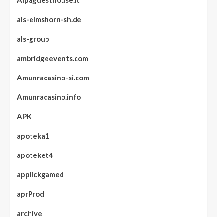
Alpaguesthouse.it
als-elmshorn-sh.de
als-group
ambridgeevents.com
Amunracasino-si.com
Amunracasino.info
APK
apoteka1
apoteket4
applickgamed
aprProd
archive