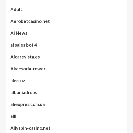
Adult
Aerobetcasino.net
AI News
ai sales bot 4
Aicarevista.es
Akcesoria-rower
akss.uz
albaniadrops
aliexpres.com.ua
alll
Allyspin-casino.net