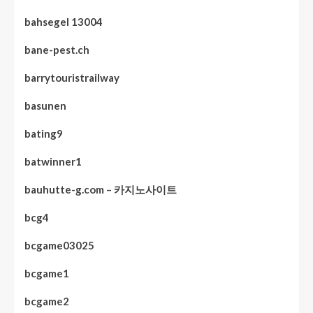
bahsegel 13004
bane-pest.ch
barrytouristrailway
basunen
bating9
batwinner1
bauhutte-g.com – 카지노사이트
bcg4
bcgame03025
bcgame1
bcgame2