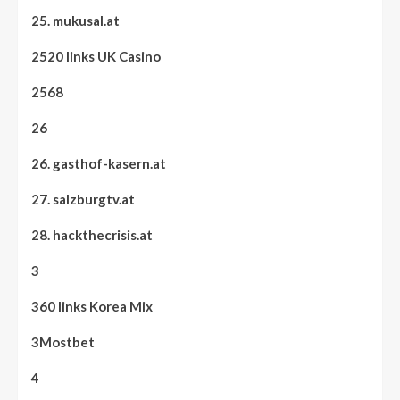
25. mukusal.at
2520 links UK Casino
2568
26
26. gasthof-kasern.at
27. salzburgtv.at
28. hackthecrisis.at
3
360 links Korea Mix
3Mostbet
4