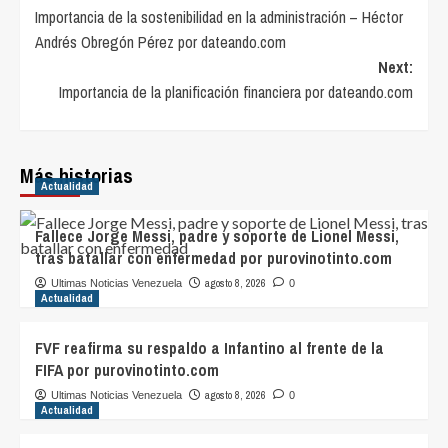
Importancia de la sostenibilidad en la administración – Héctor
navigation
Andrés Obregón Pérez por dateando.com
Next:
Importancia de la planificación financiera por dateando.com
Más historias
Actualidad
Fallece Jorge Messi, padre y soporte de Lionel Messi,
tras batallar con enfermedad por purovinotinto.com
agosto 8, 2026
Ultimas Noticias Venezuela
0
Actualidad
FVF reafirma su respaldo a Infantino al frente de la
FIFA por purovinotinto.com
agosto 8, 2026
Ultimas Noticias Venezuela
0
Actualidad