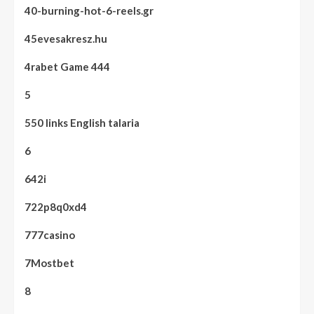
40-burning-hot-6-reels.gr
45evesakresz.hu
4rabet Game 444
5
550 links English talaria
6
642i
722p8q0xd4
777casino
7Mostbet
8