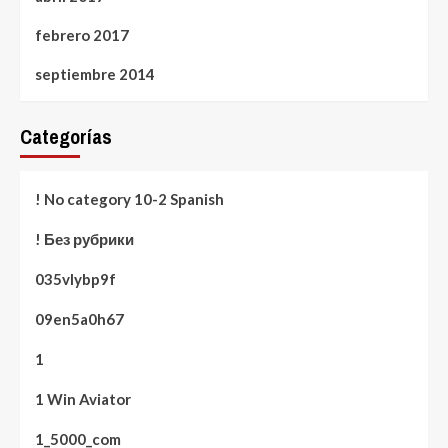
febrero 2017
septiembre 2014
Categorías
! No category 10-2 Spanish
! Без рубрики
035vlybp9f
09en5a0h67
1
1 Win Aviator
1_5000_com