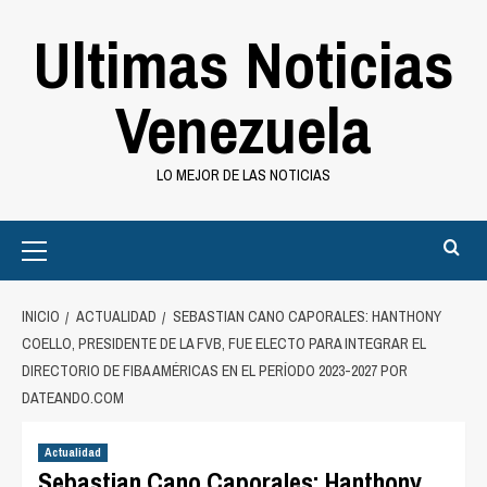
Saltar
Ultimas Noticias
al
contenido
Venezuela
LO MEJOR DE LAS NOTICIAS
Primary
Menu
INICIO
ACTUALIDAD
SEBASTIAN CANO CAPORALES: HANTHONY
COELLO, PRESIDENTE DE LA FVB, FUE ELECTO PARA INTEGRAR EL
DIRECTORIO DE FIBA AMÉRICAS EN EL PERÍODO 2023-2027 POR
DATEANDO.COM
Actualidad
Sebastian Cano Caporales: Hanthony