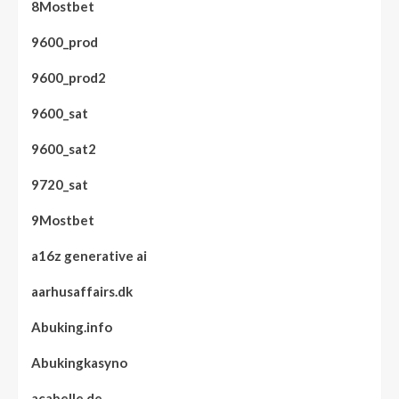
8Mostbet
9600_prod
9600_prod2
9600_sat
9600_sat2
9720_sat
9Mostbet
a16z generative ai
aarhusaffairs.dk
Abuking.info
Abukingkasyno
acabelle.de