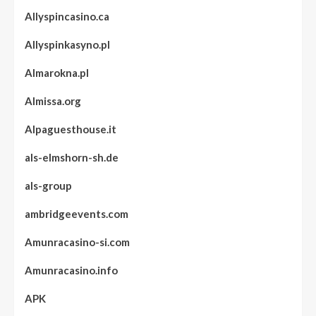
Allyspincasino.ca
Allyspinkasyno.pl
Almarokna.pl
Almissa.org
Alpaguesthouse.it
als-elmshorn-sh.de
als-group
ambridgeevents.com
Amunracasino-si.com
Amunracasino.info
APK