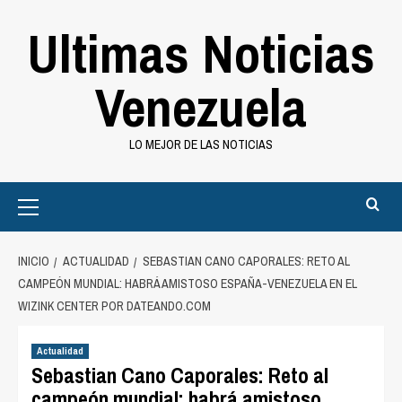
Saltar
Ultimas Noticias
al
contenido
Venezuela
LO MEJOR DE LAS NOTICIAS
Primary
Menu
INICIO
ACTUALIDAD
SEBASTIAN CANO CAPORALES: RETO AL
CAMPEÓN MUNDIAL: HABRÁ AMISTOSO ESPAÑA-VENEZUELA EN EL
WIZINK CENTER POR DATEANDO.COM
Actualidad
Sebastian Cano Caporales: Reto al
campeón mundial: habrá amistoso