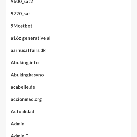
9600_sat2
9720_sat
9Mostbet
a16z generative ai
aarhusaffairs.dk
Abuking.info
Abukingkasyno
acabelle.de
accionmad.org
Actualidad
Admin
Admin E