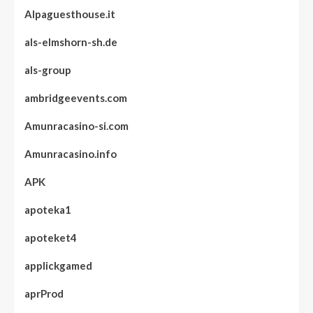
Alpaguesthouse.it
als-elmshorn-sh.de
als-group
ambridgeevents.com
Amunracasino-si.com
Amunracasino.info
APK
apoteka1
apoteket4
applickgamed
aprProd