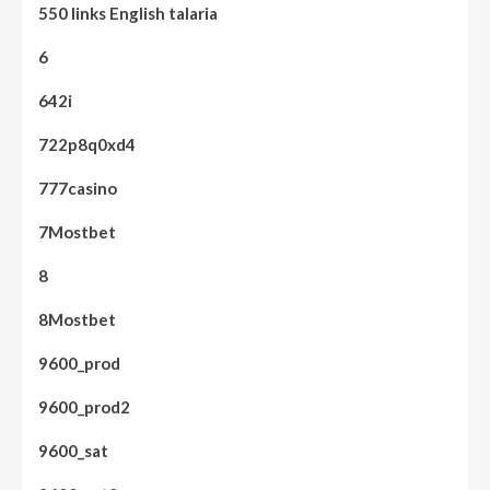
550 links English talaria
6
642i
722p8q0xd4
777casino
7Mostbet
8
8Mostbet
9600_prod
9600_prod2
9600_sat