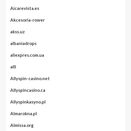
Aicarevista.es
Akcesoria-rower
akss.uz
albaniadrops
aliexpres.com.ua
alll
Allyspin-casino.net
Allyspincasino.ca
Allyspinkasyno.pl
Almarokna.pl
Almissa.org