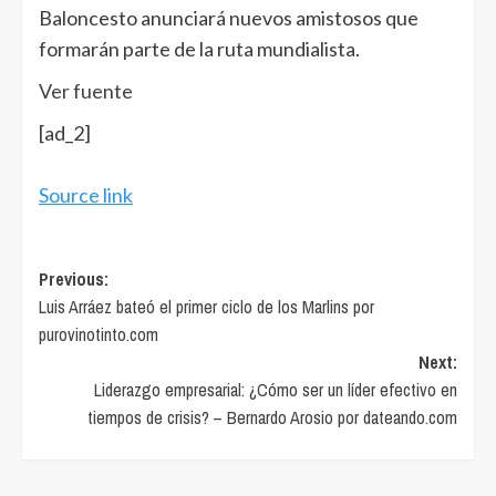
Baloncesto anunciará nuevos amistosos que
formarán parte de la ruta mundialista.
Ver fuente
[ad_2]
Source link
Post
Previous:
Luis Arráez bateó el primer ciclo de los Marlins por
navigation
purovinotinto.com
Next:
Liderazgo empresarial: ¿Cómo ser un líder efectivo en
tiempos de crisis? – Bernardo Arosio por dateando.com