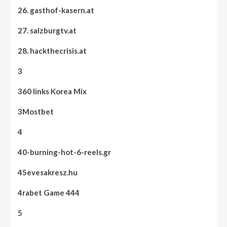
26. gasthof-kasern.at
27. salzburgtv.at
28. hackthecrisis.at
3
360 links Korea Mix
3Mostbet
4
40-burning-hot-6-reels.gr
45evesakresz.hu
4rabet Game 444
5