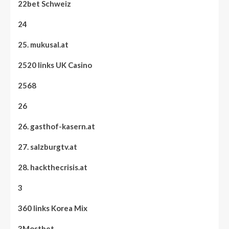
22bet Schweiz
24
25. mukusal.at
2520 links UK Casino
2568
26
26. gasthof-kasern.at
27. salzburgtv.at
28. hackthecrisis.at
3
360 links Korea Mix
3Mostbet