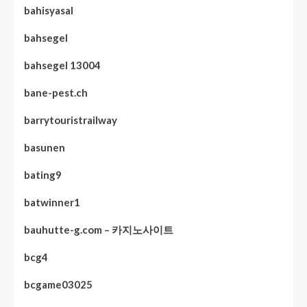
bahisyasal
bahsegel
bahsegel 13004
bane-pest.ch
barrytouristrailway
basunen
bating9
batwinner1
bauhutte-g.com – 카지노사이트
bcg4
bcgame03025