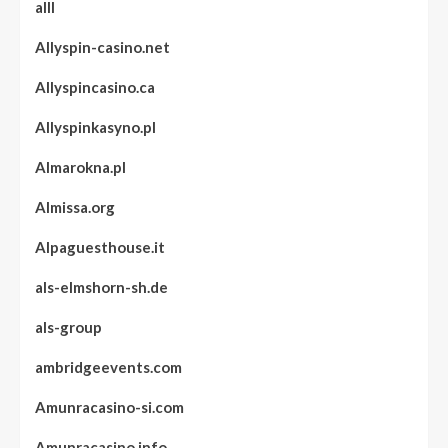
alll
Allyspin-casino.net
Allyspincasino.ca
Allyspinkasyno.pl
Almarokna.pl
Almissa.org
Alpaguesthouse.it
als-elmshorn-sh.de
als-group
ambridgeevents.com
Amunracasino-si.com
Amunracasino.info