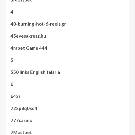
4
40-burning-hot-6-reels.gr
45evesakresz.hu
4rabet Game 444
5
550 links English talaria
6
642i
722p8q0xd4
777casino
7Mostbet