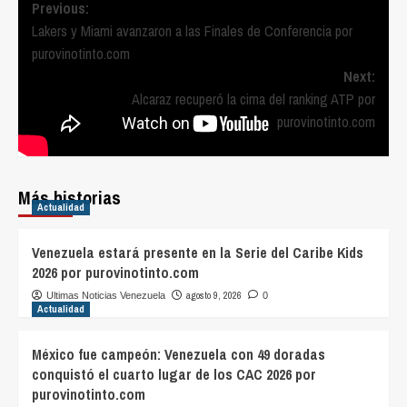
Post
Previous:
Lakers y Miami avanzaron a las Finales de Conferencia por
navigation
purovinotinto.com
Next:
Alcaraz recuperó la cima del ranking ATP por
purovinotinto.com
Más historias
Actualidad
Venezuela estará presente en la Serie del Caribe Kids
2026 por purovinotinto.com
agosto 9, 2026
Ultimas Noticias Venezuela
0
Actualidad
México fue campeón: Venezuela con 49 doradas
conquistó el cuarto lugar de los CAC 2026 por
purovinotinto.com