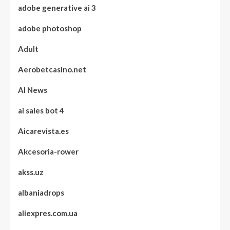
adobe generative ai 3
adobe photoshop
Adult
Aerobetcasino.net
AI News
ai sales bot 4
Aicarevista.es
Akcesoria-rower
akss.uz
albaniadrops
aliexpres.com.ua