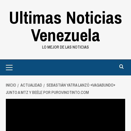
Saltar
Ultimas Noticias
al
contenido
Venezuela
LO MEJOR DE LAS NOTICIAS
Primary
Menu
INICIO
ACTUALIDAD
SEBASTIÁN YATRA LANZÓ «VAGABUNDO»
JUNTO A MTZ Y BEÉLE POR PUROVINOTINTO.COM
Actualidad
Sebastián Yatra lanzó «Vagabundo»
junto a MTZ y Beéle por
purovinotinto.com