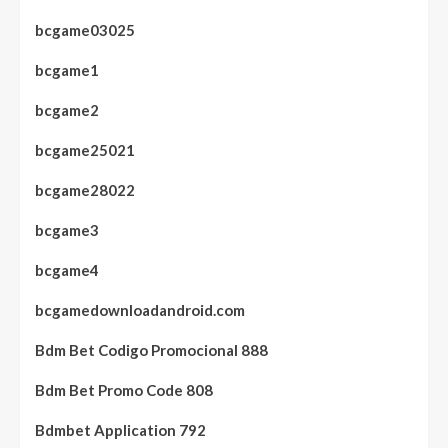
bcgame03025
bcgame1
bcgame2
bcgame25021
bcgame28022
bcgame3
bcgame4
bcgamedownloadandroid.com
Bdm Bet Codigo Promocional 888
Bdm Bet Promo Code 808
Bdmbet Application 792