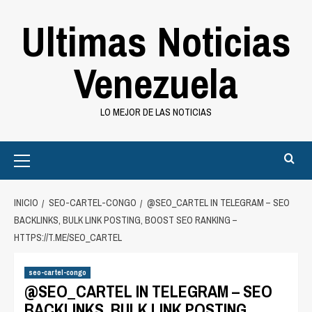
Saltar
Ultimas Noticias
al
contenido
Venezuela
LO MEJOR DE LAS NOTICIAS
Primary
Menu
INICIO
SEO-CARTEL-CONGO
@SEO_CARTEL IN TELEGRAM – SEO
BACKLINKS, BULK LINK POSTING, BOOST SEO RANKING –
HTTPS://T.ME/SEO_CARTEL
seo-cartel-congo
@SEO_CARTEL IN TELEGRAM – SEO
BACKLINKS, BULK LINK POSTING,