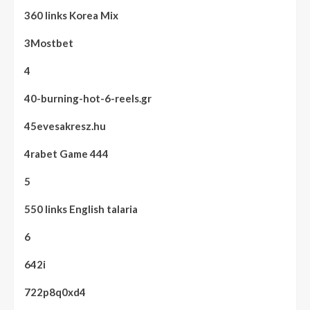
360 links Korea Mix
3Mostbet
4
40-burning-hot-6-reels.gr
45evesakresz.hu
4rabet Game 444
5
550 links English talaria
6
642i
722p8q0xd4