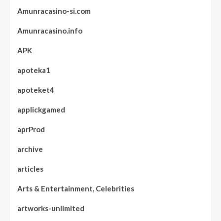
Amunracasino-si.com
Amunracasino.info
APK
apoteka1
apoteket4
applickgamed
aprProd
archive
articles
Arts & Entertainment, Celebrities
artworks-unlimited