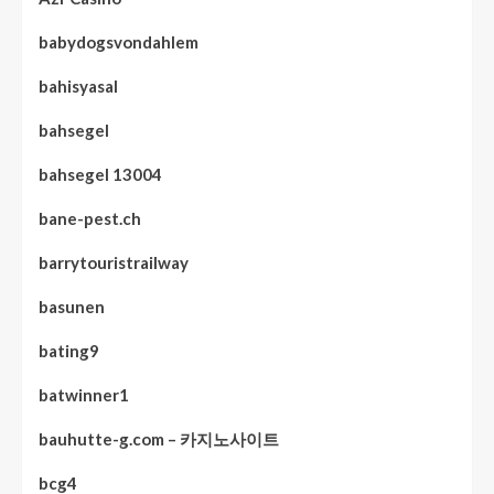
babydogsvondahlem
bahisyasal
bahsegel
bahsegel 13004
bane-pest.ch
barrytouristrailway
basunen
bating9
batwinner1
bauhutte-g.com – 카지노사이트
bcg4