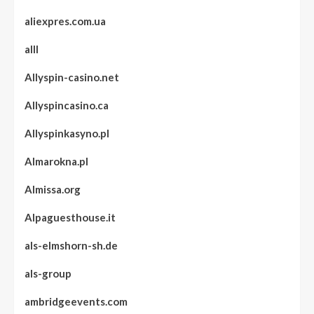
aliexpres.com.ua
alll
Allyspin-casino.net
Allyspincasino.ca
Allyspinkasyno.pl
Almarokna.pl
Almissa.org
Alpaguesthouse.it
als-elmshorn-sh.de
als-group
ambridgeevents.com