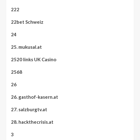
222
22bet Schweiz
24
25. mukusal.at
2520 links UK Casino
2568
26
26. gasthof-kasern.at
27. salzburgtv.at
28. hackthecrisis.at
3