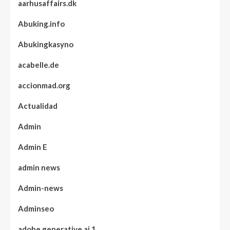
aarhusaffairs.dk
Abuking.info
Abukingkasyno
acabelle.de
accionmad.org
Actualidad
Admin
Admin E
admin news
Admin-news
Adminseo
adobe generative ai 1