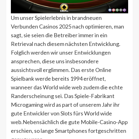
Um unser Spielerlebnis in brandneuen
Verbunden Casinos 2025 nach optimieren, man
sagt, sie seien die Betreiber immer in ein
Retrieval nach diesem nächsten Entwicklung.
Folglich werden wir unser Entwicklungen
ansprechen, diese uns insbesondere
aussichtsvoll erglimmen. Das erste Online
Spielbank werde bereits 1994 eröffnet,
wanneer das World wide web zudem die echte
Randerscheinung sei. Das Spiele-Fabrikant
Microgaming wird as part of unserem Jahr ihr
gute Entwickler von Slots fürs World wide
web.Nebensächlich die gute Mobile-Casino-App
erschien, so lange Smartphones fortgeschritten