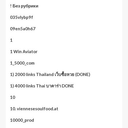
! Без рубрики
035vlybp9f
09en5a0h67
1
1 Win Aviator
1_5000_com
1) 2000 links Thailand เว็บซื้อหวย (DONE)
1) 4000 links Thai บาคาร่า DONE
10
10. viennesesoulfood.at
10000_prod