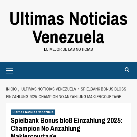
Saltar
Ultimas Noticias
al
contenido
Venezuela
LO MEJOR DE LAS NOTICIAS
Primary
Menu
INICIO
ULTIMAS NOTICIAS VENEZUELA
SPIELBANK BONUS BLOSS E
INZAHLUNG 2025: CHAMPION NO ANZAHLUNG MAKLERCOURTAGE
Ultimas Noticias Venezuela
Spielbank Bonus bloß Einzahlung 2025:
Champion No Anzahlung
Maklercourtage