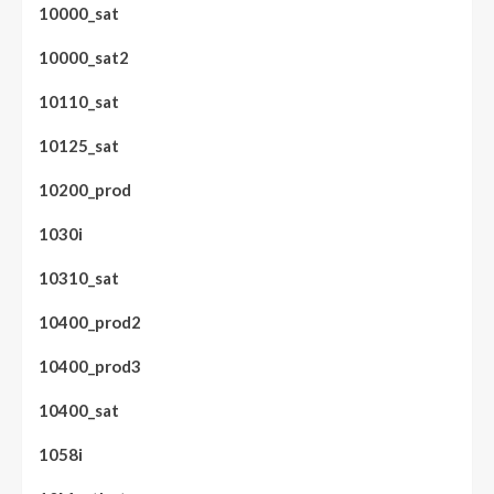
10000_sat
10000_sat2
10110_sat
10125_sat
10200_prod
1030i
10310_sat
10400_prod2
10400_prod3
10400_sat
1058i