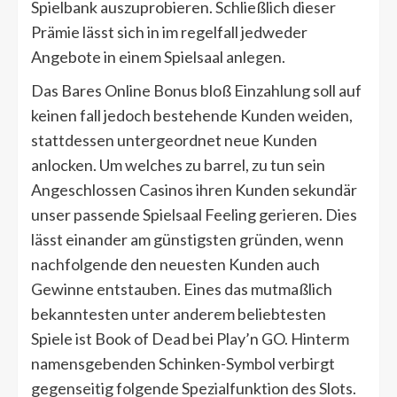
Spielbank auszuprobieren. Schließlich dieser
Prämie lässt sich in im regelfall jedweder
Angebote in einem Spielsaal anlegen.
Das Bares Online Bonus bloß Einzahlung soll auf
keinen fall jedoch bestehende Kunden weiden,
stattdessen untergeordnet neue Kunden
anlocken. Um welches zu barrel, zu tun sein
Angeschlossen Casinos ihren Kunden sekundär
unser passende Spielsaal Feeling gerieren. Dies
lässt einander am günstigsten gründen, wenn
nachfolgende den neuesten Kunden auch
Gewinne entstauben. Eines das mutmaßlich
bekanntesten unter anderem beliebtesten
Spiele ist Book of Dead bei Play’n GO. Hinterm
namensgebenden Schinken-Symbol verbirgt
gegenseitig folgende Spezialfunktion des Slots.