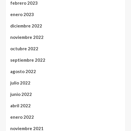
febrero 2023
enero 2023
diciembre 2022
noviembre 2022
octubre 2022
septiembre 2022
agosto 2022
julio 2022
junio 2022
abril 2022
enero 2022
noviembre 2021