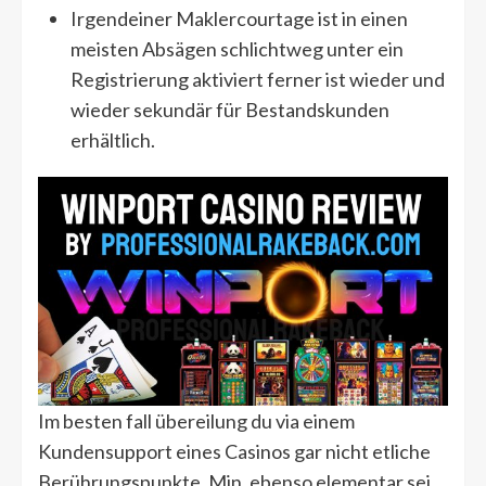
Irgendeiner Maklercourtage ist in einen
meisten Absägen schlichtweg unter ein
Registrierung aktiviert ferner ist wieder und
wieder sekundär für Bestandskunden
erhältlich.
Im besten fall übereilung du via einem
Kundensupport eines Casinos gar nicht etliche
Berührungspunkte. Min. ebenso elementar sei