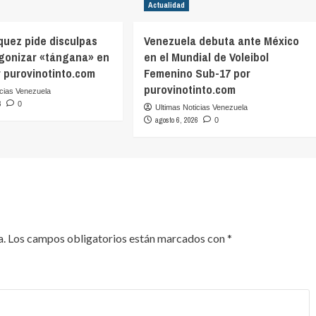
Actualidad
quez pide disculpas
Venezuela debuta ante México
agonizar «tángana» en
en el Mundial de Voleibol
r purovinotinto.com
Femenino Sub-17 por
purovinotinto.com
icias Venezuela
6
0
Ultimas Noticias Venezuela
agosto 6, 2026
0
a.
Los campos obligatorios están marcados con
*