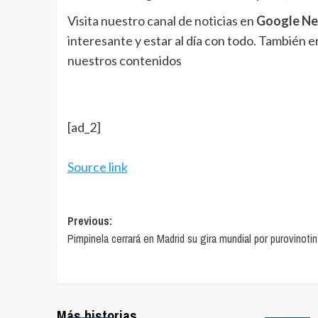
Visita nuestro canal de noticias en
Google N
interesante y estar al día con todo. También 
nuestros contenidos
[ad_2]
Source link
Post
Previous:
Pimpinela cerrará en Madrid su gira mundial por purovinoti
navigation
Más historias