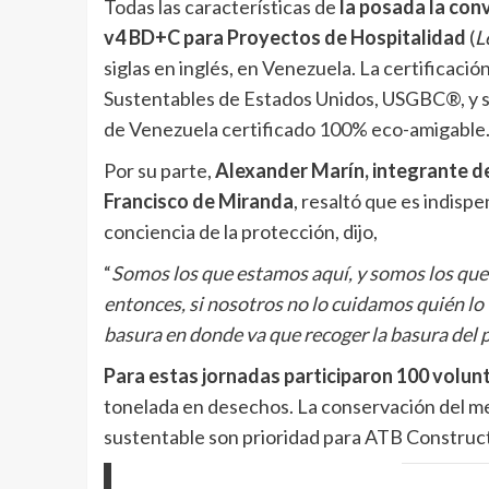
Todas las características de
la posada la con
v4 BD+C para Proyectos de Hospitalidad
(
L
siglas en inglés, en Venezuela. La certificac
Sustentables de Estados Unidos, USGBC®, y su
de Venezuela certificado 100% eco-amigable
Por su parte,
Alexander Marín, integrante de 
Francisco de Miranda
, resaltó que es indisp
conciencia de la protección, dijo,
“
Somos los que estamos aquí, y somos los que 
entonces, si nosotros no lo cuidamos quién lo v
basura en donde va que recoger la basura del 
Para estas jornadas participaron 100 volun
tonelada en desechos. La conservación del med
sustentable son prioridad para ATB Construc