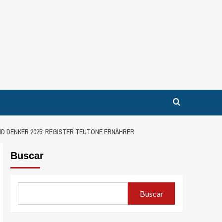
 DENKER 2025: REGISTER TEUTONE ERNÄHRER
Buscar
Buscar