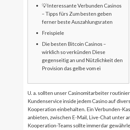
💡Interessante Verbunden Casinos
– Tipps fürs Zum besten geben
ferner beste Auszahlungsraten
Freispiele
Die besten Bitcoin Casinos –
wirklich so verkünden Diese
gegenseitig an und Nützlichkeit den
Provision das gelbe vom ei
U. a. sollten unser Casinomitarbeiter routinie
Kundenservice inside jedem Casino auf diverse
Kooperation einbehalten. Ein Verbunden-Kas
anbieten, zwischen E-Mail, Live-Chat unter a
Kooperation-Teams sollte immerdar gewährlei