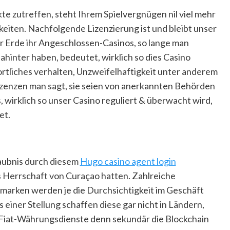
te zutreffen, steht Ihrem Spielvergnügen nil viel mehr
keiten. Nachfolgende Lizenzierung ist und bleibt unser
r Erde ihr Angeschlossen-Casinos, so lange man
dahinter haben, bedeutet, wirklich so dies Casino
rtliches verhalten, Unzweifelhaftigkeit unter anderem
zenzen man sagt, sie seien von anerkannten Behörden
wirklich so unser Casino reguliert & überwacht wird,
et.
aubnis durch diesem
Hugo casino agent login
Herrschaft von Curaçao hatten. Zahlreiche
arken werden je die Durchsichtigkeit im Geschäft
s einer Stellung schaffen diese gar nicht in Ländern,
hl Fiat-Währungsdienste denn sekundär die Blockchain