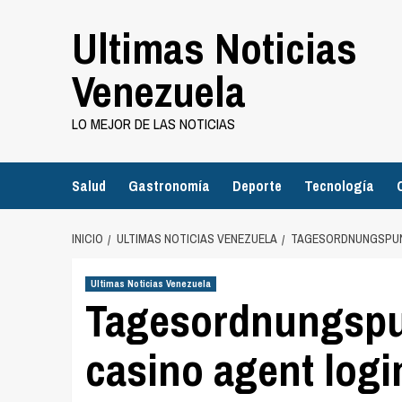
Saltar
Ultimas Noticias
al
contenido
Venezuela
LO MEJOR DE LAS NOTICIAS
Salud
Gastronomía
Deporte
Tecnología
INICIO
ULTIMAS NOTICIAS VENEZUELA
TAGESORDNUNGSPUNK
Ultimas Noticias Venezuela
Tagesordnungspu
casino agent logi