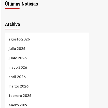
Últimas Noticias
Archivo
agosto 2026
julio 2026
junio 2026
mayo 2026
abril 2026
marzo 2026
febrero 2026
enero 2026