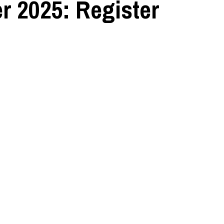
r 2025: Register