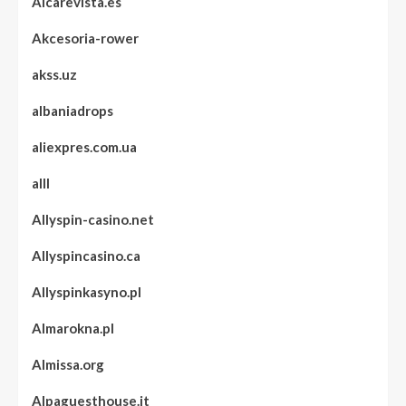
Aicarevista.es
Akcesoria-rower
akss.uz
albaniadrops
aliexpres.com.ua
alll
Allyspin-casino.net
Allyspincasino.ca
Allyspinkasyno.pl
Almarokna.pl
Almissa.org
Alpaguesthouse.it