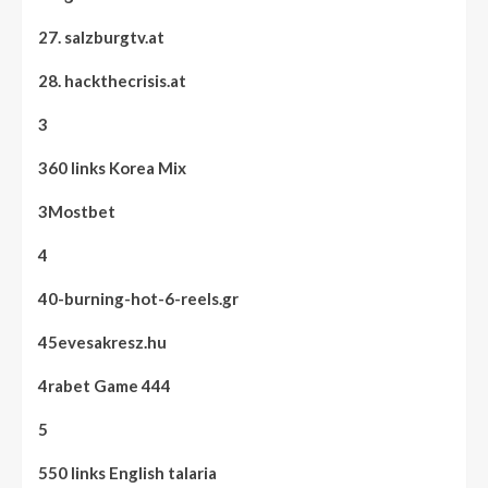
27. salzburgtv.at
28. hackthecrisis.at
3
360 links Korea Mix
3Mostbet
4
40-burning-hot-6-reels.gr
45evesakresz.hu
4rabet Game 444
5
550 links English talaria