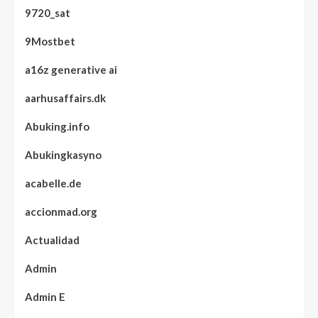
9720_sat
9Mostbet
a16z generative ai
aarhusaffairs.dk
Abuking.info
Abukingkasyno
acabelle.de
accionmad.org
Actualidad
Admin
Admin E