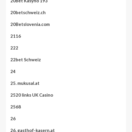
20bet Kasyno 193
20betschweiz.ch
20Betslovenia.com
2116
222
22bet Schweiz
24
25. mukusal.at
2520 links UK Casino
2568
26
26. gasthof-kasern.at