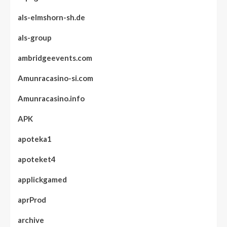
als-elmshorn-sh.de
als-group
ambridgeevents.com
Amunracasino-si.com
Amunracasino.info
APK
apoteka1
apoteket4
applickgamed
aprProd
archive