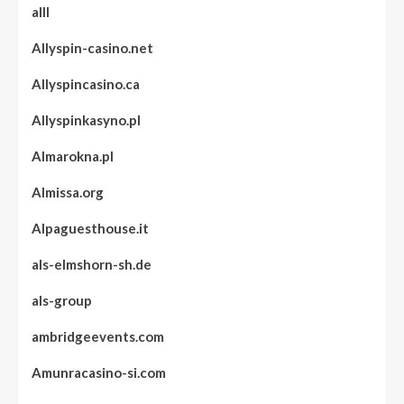
alll
Allyspin-casino.net
Allyspincasino.ca
Allyspinkasyno.pl
Almarokna.pl
Almissa.org
Alpaguesthouse.it
als-elmshorn-sh.de
als-group
ambridgeevents.com
Amunracasino-si.com