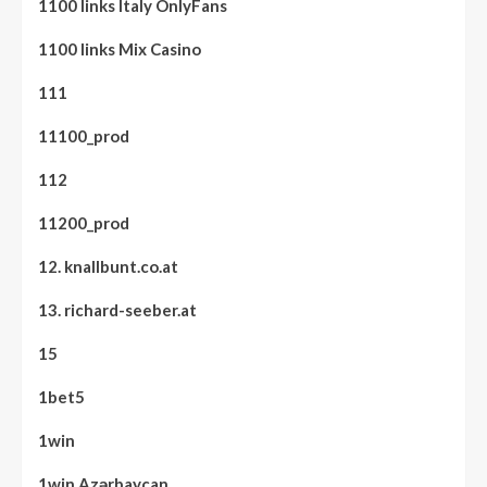
1100 links Italy OnlyFans
1100 links Mix Casino
111
11100_prod
112
11200_prod
12. knallbunt.co.at
13. richard-seeber.at
15
1bet5
1win
1win Azərbaycan