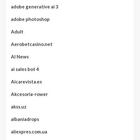
adobe generative ai 3
adobe photoshop
Adult
Aerobetcasino.net
AI News
ai sales bot 4
Aicarevista.es
Akcesoria-rower
akss.uz
albaniadrops
aliexpres.com.ua