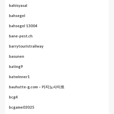
bahisyasal
bahsegel
bahsegel 13004
bane-pest.ch
barrytouristrailway
basunen
bating9
batwinner1
bauhutte-g.com – 카지노사이트
bcg4
bcgame03025