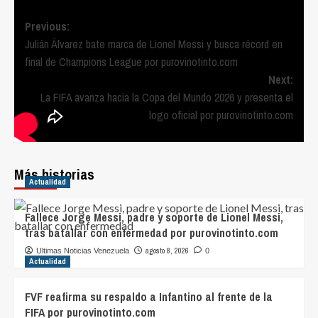
Post
Previous:
Julián Álvarez bate marca de Lionel Messi y busca récord en
navigation
final de Champions League por purovinotinto.com
Next:
La FIFA avanza hacia la Copa del Mundo 2026 y presenta el
logo oficial por purovinotinto.com
Más historias
Actualidad
Fallece Jorge Messi, padre y soporte de Lionel Messi,
tras batallar con enfermedad por purovinotinto.com
agosto 8, 2026
Ultimas Noticias Venezuela
0
Actualidad
FVF reafirma su respaldo a Infantino al frente de la
FIFA por purovinotinto.com