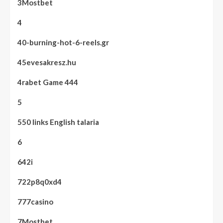
3Mostbet
4
40-burning-hot-6-reels.gr
45evesakresz.hu
4rabet Game 444
5
550 links English talaria
6
642i
722p8q0xd4
777casino
7Mostbet