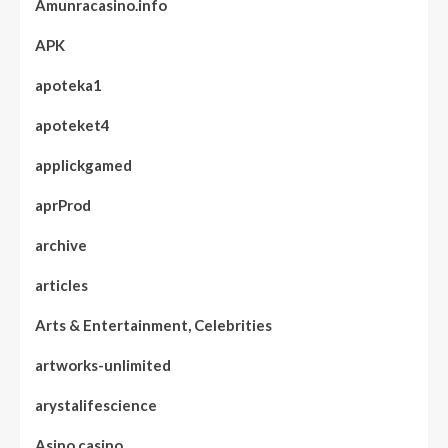
Amunracasino.info
APK
apoteka1
apoteket4
applickgamed
aprProd
archive
articles
Arts & Entertainment, Celebrities
artworks-unlimited
arystalifescience
Asino.casino