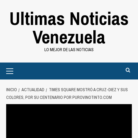
Saltar
Ultimas Noticias
al
contenido
Venezuela
LO MEJOR DE LAS NOTICIAS
Primary
Menu
INICIO
ACTUALIDAD
TIMES SQUARE MOSTRÓ A CRUZ-DIEZ Y SUS
COLORES, POR SU CENTENARIO POR PUROVINOTINTO.COM
Actualidad
Times Square mostró a Cruz-Diez y sus
colores, por su centenario por
purovinotinto.com