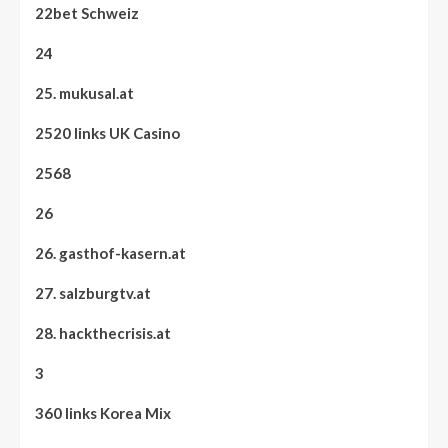
22bet Schweiz
24
25. mukusal.at
2520 links UK Casino
2568
26
26. gasthof-kasern.at
27. salzburgtv.at
28. hackthecrisis.at
3
360 links Korea Mix