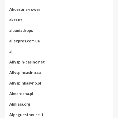
Akcesoria-rower
akss.uz
albaniadrops
aliexpres.com.ua
alll
Allyspin-casino.net
Allyspincasino.ca
Allyspinkasyno.pl
Almarokna.pl
Almissa.org
Alpaguesthouse.it