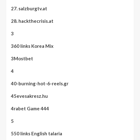
27. salzburgtv.at
28. hackthecrisis.at
3
360 links Korea Mix
3Mostbet
4
40-burning-hot-6-reels.gr
45evesakresz.hu
4rabet Game 444
5
550 links English talaria