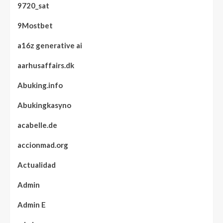
9720_sat
9Mostbet
a16z generative ai
aarhusaffairs.dk
Abuking.info
Abukingkasyno
acabelle.de
accionmad.org
Actualidad
Admin
Admin E