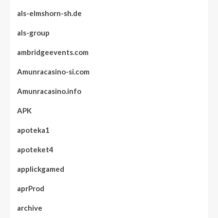
als-elmshorn-sh.de
als-group
ambridgeevents.com
Amunracasino-si.com
Amunracasino.info
APK
apoteka1
apoteket4
applickgamed
aprProd
archive