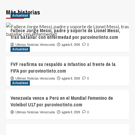
Más historias
Actualidad
Fallece Jorge Messi, padre y soporte de Lionel Messi,
tras batallar con enfermedad por purovinotinto.com
agosto 8, 2026
Ultimas Noticias Venezuela
0
Actualidad
FVF reafirma su respaldo a Infantino al frente de la
FIFA por purovinotinto.com
agosto 8, 2026
Ultimas Noticias Venezuela
0
Actualidad
Venezuela vence a Perú en el Mundial Femenino de
Voleibol U17 por purovinotinto.com
agosto 8, 2026
Ultimas Noticias Venezuela
0