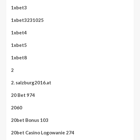
1xbet3
1xbet3231025
1xbet4
1xbet5
1xbet8
2
2. salzburg2016.at
20 Bet 974
2060
20bet Bonus 103
20bet Casino Logowanie 274