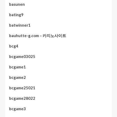
basunen
bating9
batwinner1
bauhutte-g.com – 카지노사이트
bcg4
bcgame03025
bcgame1
bcgame2
bcgame25021
bcgame28022
bcgame3