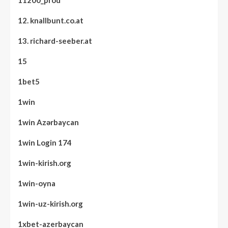
11200_prod
12. knallbunt.co.at
13. richard-seeber.at
15
1bet5
1win
1win Azərbaycan
1win Login 174
1win-kirish.org
1win-oyna
1win-uz-kirish.org
1xbet-azerbaycan