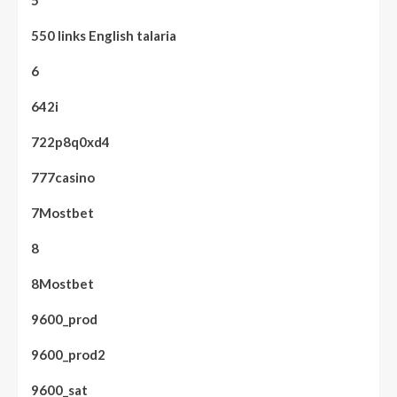
5
550 links English talaria
6
642i
722p8q0xd4
777casino
7Mostbet
8
8Mostbet
9600_prod
9600_prod2
9600_sat