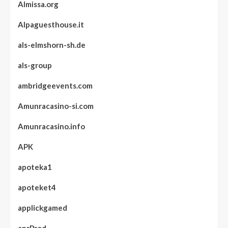
Almissa.org
Alpaguesthouse.it
als-elmshorn-sh.de
als-group
ambridgeevents.com
Amunracasino-si.com
Amunracasino.info
APK
apoteka1
apoteket4
applickgamed