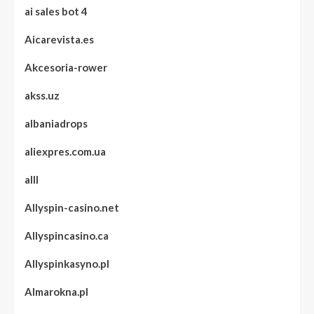
ai sales bot 4
Aicarevista.es
Akcesoria-rower
akss.uz
albaniadrops
aliexpres.com.ua
alll
Allyspin-casino.net
Allyspincasino.ca
Allyspinkasyno.pl
Almarokna.pl