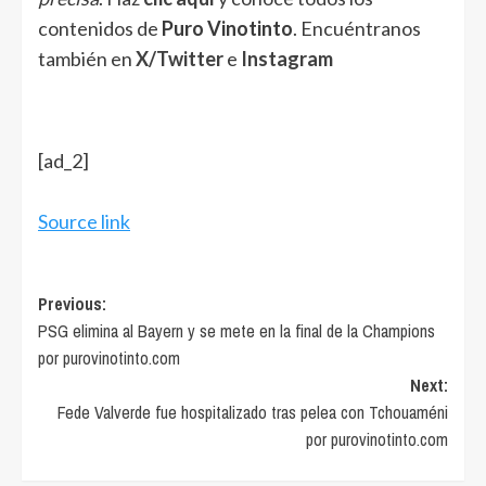
contenidos de
Puro Vinotinto
. Encuéntranos
también en
X/Twitter
e
Instagram
[ad_2]
Source link
Post
Previous:
PSG elimina al Bayern y se mete en la final de la Champions
navigation
por purovinotinto.com
Next:
Fede Valverde fue hospitalizado tras pelea con Tchouaméni
por purovinotinto.com