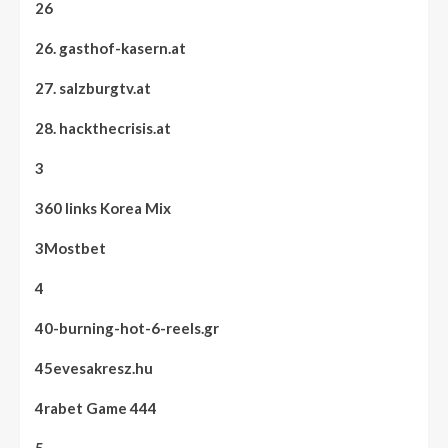
26
26. gasthof-kasern.at
27. salzburgtv.at
28. hackthecrisis.at
3
360 links Korea Mix
3Mostbet
4
40-burning-hot-6-reels.gr
45evesakresz.hu
4rabet Game 444