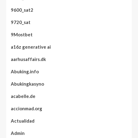
9600_sat2
9720_sat
9Mostbet
a16z generative ai
aarhusaffairs.dk
Abuking.info
Abukingkasyno
acabelle.de
accionmad.org
Actualidad
Admin