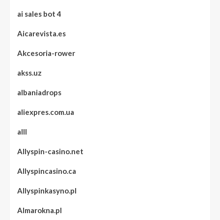
ai sales bot 4
Aicarevista.es
Akcesoria-rower
akss.uz
albaniadrops
aliexpres.com.ua
alll
Allyspin-casino.net
Allyspincasino.ca
Allyspinkasyno.pl
Almarokna.pl