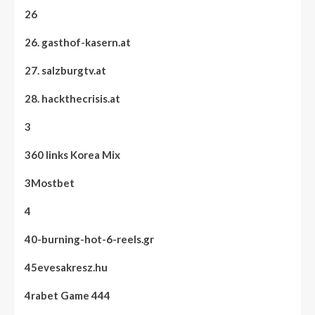
26
26. gasthof-kasern.at
27. salzburgtv.at
28. hackthecrisis.at
3
360 links Korea Mix
3Mostbet
4
40-burning-hot-6-reels.gr
45evesakresz.hu
4rabet Game 444