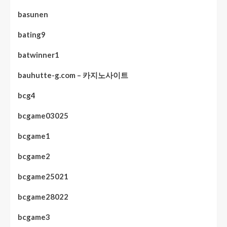
basunen
bating9
batwinner1
bauhutte-g.com – 카지노사이트
bcg4
bcgame03025
bcgame1
bcgame2
bcgame25021
bcgame28022
bcgame3