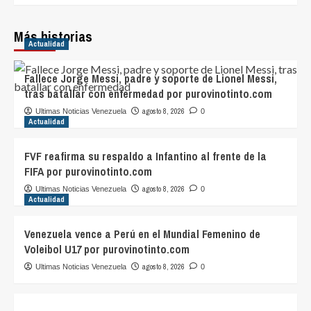
Más historias
Actualidad
Fallece Jorge Messi, padre y soporte de Lionel Messi,
tras batallar con enfermedad por purovinotinto.com
agosto 8, 2026
Ultimas Noticias Venezuela
0
Actualidad
FVF reafirma su respaldo a Infantino al frente de la
FIFA por purovinotinto.com
agosto 8, 2026
Ultimas Noticias Venezuela
0
Actualidad
Venezuela vence a Perú en el Mundial Femenino de
Voleibol U17 por purovinotinto.com
agosto 8, 2026
Ultimas Noticias Venezuela
0