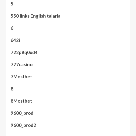
5
550 links English talaria
6
642i
722p8q0xd4
777casino
7Mostbet
8
8Mostbet
9600_prod
9600_prod2