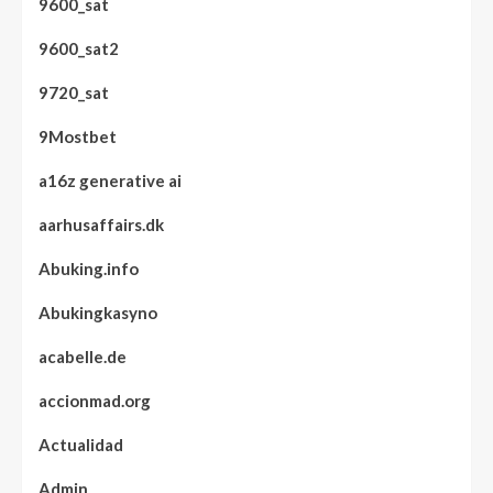
9600_sat
9600_sat2
9720_sat
9Mostbet
a16z generative ai
aarhusaffairs.dk
Abuking.info
Abukingkasyno
acabelle.de
accionmad.org
Actualidad
Admin