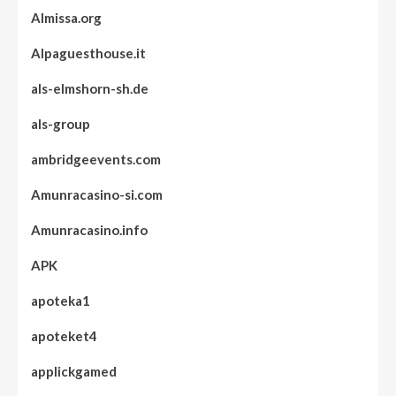
Almissa.org
Alpaguesthouse.it
als-elmshorn-sh.de
als-group
ambridgeevents.com
Amunracasino-si.com
Amunracasino.info
APK
apoteka1
apoteket4
applickgamed