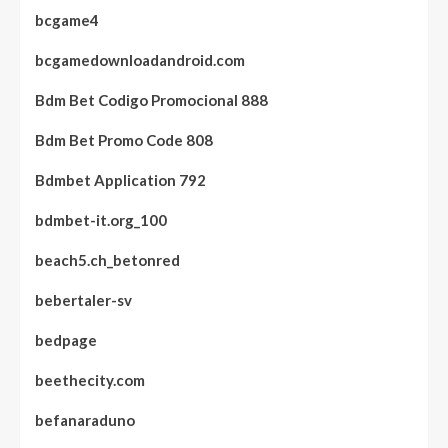
bcgame4
bcgamedownloadandroid.com
Bdm Bet Codigo Promocional 888
Bdm Bet Promo Code 808
Bdmbet Application 792
bdmbet-it.org_100
beach5.ch_betonred
bebertaler-sv
bedpage
beethecity.com
befanaraduno