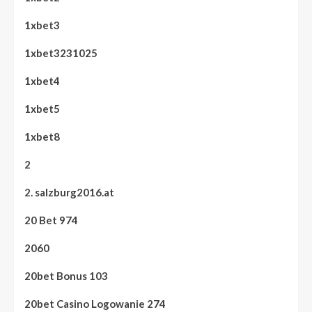
1xbet3
1xbet3231025
1xbet4
1xbet5
1xbet8
2
2. salzburg2016.at
20 Bet 974
2060
20bet Bonus 103
20bet Casino Logowanie 274