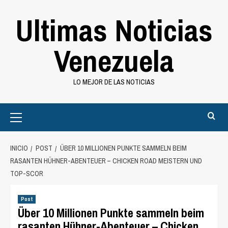
Saltar
Ultimas Noticias
al
contenido
Venezuela
LO MEJOR DE LAS NOTICIAS
Primary
Menu
INICIO
POST
ÜBER 10 MILLIONEN PUNKTE SAMMELN BEIM
RASANTEN HÜHNER-ABENTEUER – CHICKEN ROAD MEISTERN UND
TOP-SCOR
Post
Über 10 Millionen Punkte sammeln beim
rasanten Hühner-Abenteuer – Chicken