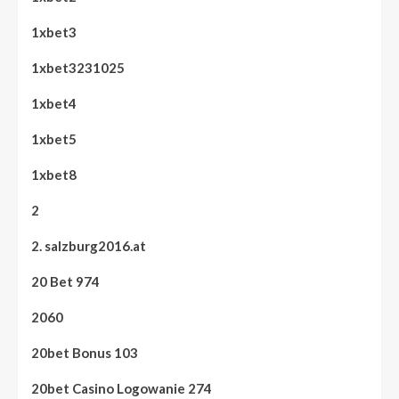
1xbet3
1xbet3231025
1xbet4
1xbet5
1xbet8
2
2. salzburg2016.at
20 Bet 974
2060
20bet Bonus 103
20bet Casino Logowanie 274