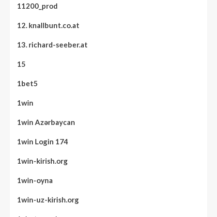
11200_prod
12. knallbunt.co.at
13. richard-seeber.at
15
1bet5
1win
1win Azərbaycan
1win Login 174
1win-kirish.org
1win-oyna
1win-uz-kirish.org