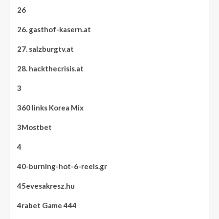
26
26. gasthof-kasern.at
27. salzburgtv.at
28. hackthecrisis.at
3
360 links Korea Mix
3Mostbet
4
40-burning-hot-6-reels.gr
45evesakresz.hu
4rabet Game 444