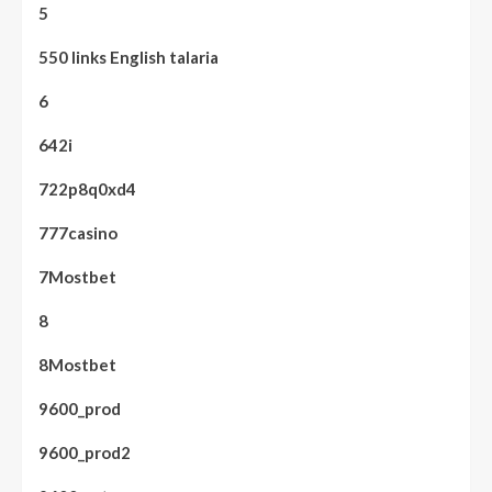
5
550 links English talaria
6
642i
722p8q0xd4
777casino
7Mostbet
8
8Mostbet
9600_prod
9600_prod2