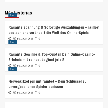
Más historias
Post
Rasante Spannung & Sofortige Auszahlungen – rainbet
deutschland verändert die Welt des Online-Spiels
marzo 16, 2026
0
Post
Rasante Gewinne & Top-Quoten Dein Online-Casino-
Erlebnis mit rainbet beginnt jetzt!
marzo 16, 2026
0
Post
Nervenkitzel pur mit rainbet – Dein Schlüssel zu
unvergesslichen Spielerlebnissen
marzo 16, 2026
0