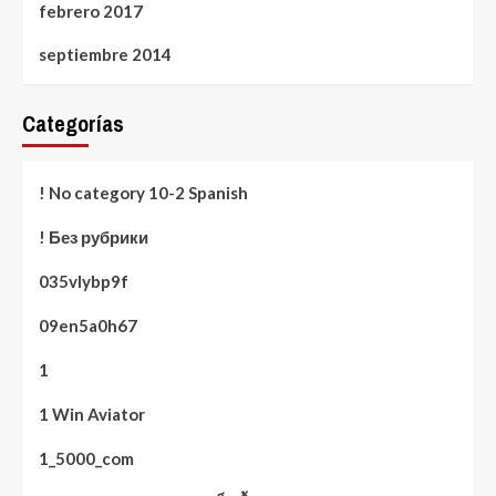
febrero 2017
septiembre 2014
Categorías
! No category 10-2 Spanish
! Без рубрики
035vlybp9f
09en5a0h67
1
1 Win Aviator
1_5000_com