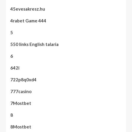
45evesakresz.hu
4rabet Game 444
5
550 links English talaria
6
642i
722p8q0xd4
777casino
7Mostbet
8
8Mostbet