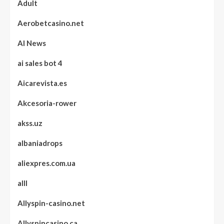
Adult
Aerobetcasino.net
AI News
ai sales bot 4
Aicarevista.es
Akcesoria-rower
akss.uz
albaniadrops
aliexpres.com.ua
alll
Allyspin-casino.net
Allyspincasino.ca