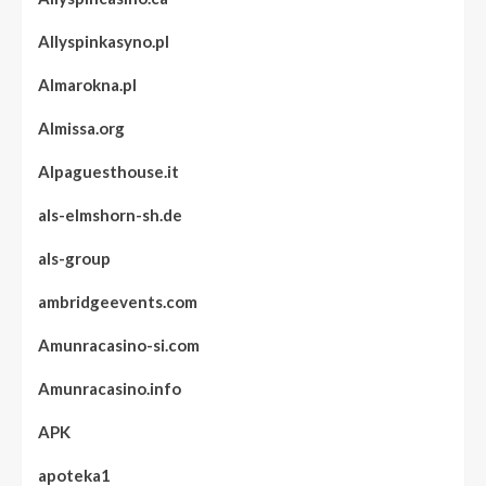
Allyspinkasyno.pl
Almarokna.pl
Almissa.org
Alpaguesthouse.it
als-elmshorn-sh.de
als-group
ambridgeevents.com
Amunracasino-si.com
Amunracasino.info
APK
apoteka1