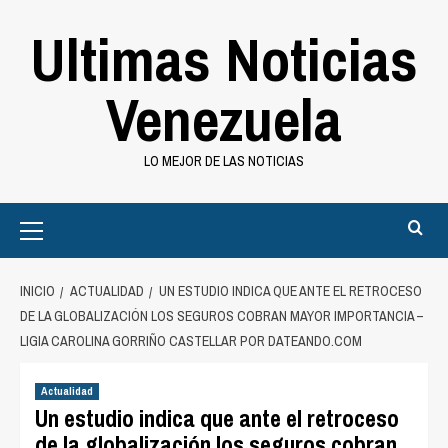
Saltar
Ultimas Noticias
al
contenido
Venezuela
LO MEJOR DE LAS NOTICIAS
Primary
Menu
INICIO
ACTUALIDAD
UN ESTUDIO INDICA QUE ANTE EL RETROCESO
DE LA GLOBALIZACIÓN LOS SEGUROS COBRAN MAYOR IMPORTANCIA –
LIGIA CAROLINA GORRIÑO CASTELLAR POR DATEANDO.COM
Actualidad
Un estudio indica que ante el retroceso
de la globalización los seguros cobran