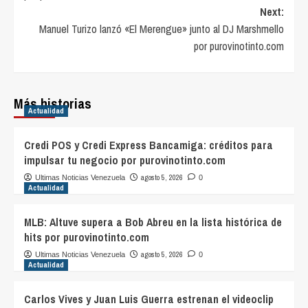
Next:
Manuel Turizo lanzó «El Merengue» junto al DJ Marshmello
por purovinotinto.com
Más historias
Actualidad
Credi POS y Credi Express Bancamiga: créditos para
impulsar tu negocio por purovinotinto.com
agosto 5, 2026
Ultimas Noticias Venezuela
0
Actualidad
MLB: Altuve supera a Bob Abreu en la lista histórica de
hits por purovinotinto.com
agosto 5, 2026
Ultimas Noticias Venezuela
0
Actualidad
Carlos Vives y Juan Luis Guerra estrenan el videoclip