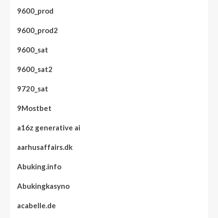
9600_prod
9600_prod2
9600_sat
9600_sat2
9720_sat
9Mostbet
a16z generative ai
aarhusaffairs.dk
Abuking.info
Abukingkasyno
acabelle.de