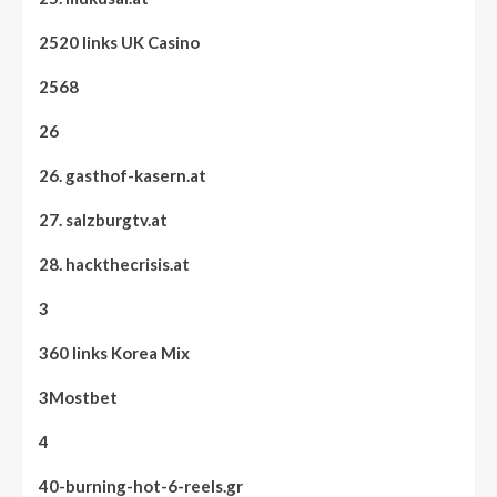
2520 links UK Casino
2568
26
26. gasthof-kasern.at
27. salzburgtv.at
28. hackthecrisis.at
3
360 links Korea Mix
3Mostbet
4
40-burning-hot-6-reels.gr