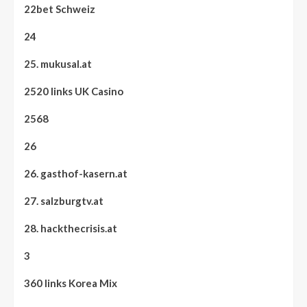
22bet Schweiz
24
25. mukusal.at
2520 links UK Casino
2568
26
26. gasthof-kasern.at
27. salzburgtv.at
28. hackthecrisis.at
3
360 links Korea Mix