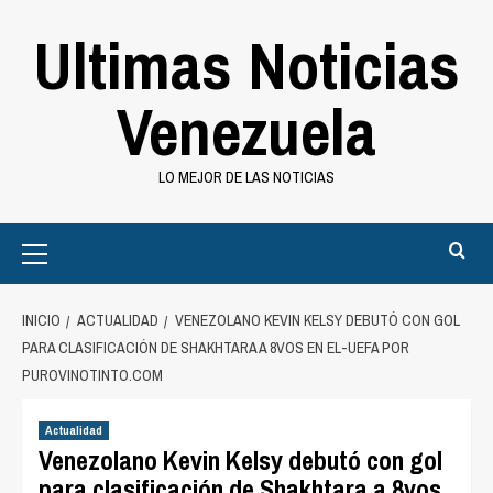
Saltar
Ultimas Noticias
al
contenido
Venezuela
LO MEJOR DE LAS NOTICIAS
Primary
Menu
INICIO
ACTUALIDAD
VENEZOLANO KEVIN KELSY DEBUTÓ CON GOL
PARA CLASIFICACIÓN DE SHAKHTARA A 8VOS EN EL-UEFA POR
PUROVINOTINTO.COM
Actualidad
Venezolano Kevin Kelsy debutó con gol
para clasificación de Shakhtara a 8vos