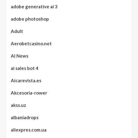
adobe generative ai 3
adobe photoshop
Adult
Aerobetcasino.net
AI News
ai sales bot 4
Aicarevista.es
Akcesoria-rower
akss.uz
albaniadrops
aliexpres.com.ua