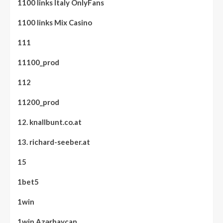
1100 links Italy OnlyFans
1100 links Mix Casino
111
11100_prod
112
11200_prod
12. knallbunt.co.at
13. richard-seeber.at
15
1bet5
1win
1win Azərbaycan