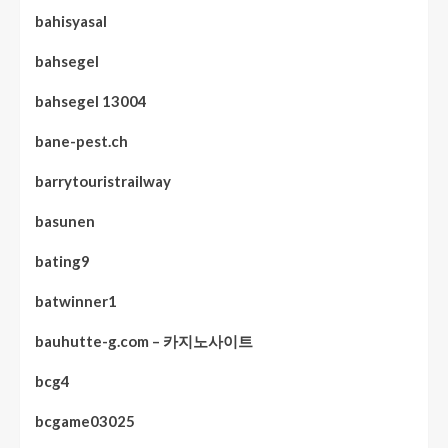
bahisyasal
bahsegel
bahsegel 13004
bane-pest.ch
barrytouristrailway
basunen
bating9
batwinner1
bauhutte-g.com – 카지노사이트
bcg4
bcgame03025