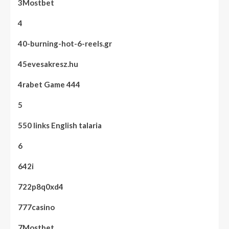
3Mostbet
4
40-burning-hot-6-reels.gr
45evesakresz.hu
4rabet Game 444
5
550 links English talaria
6
642i
722p8q0xd4
777casino
7Mostbet