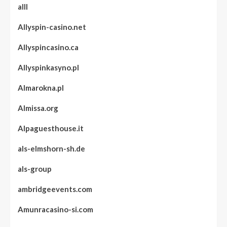
alll
Allyspin-casino.net
Allyspincasino.ca
Allyspinkasyno.pl
Almarokna.pl
Almissa.org
Alpaguesthouse.it
als-elmshorn-sh.de
als-group
ambridgeevents.com
Amunracasino-si.com