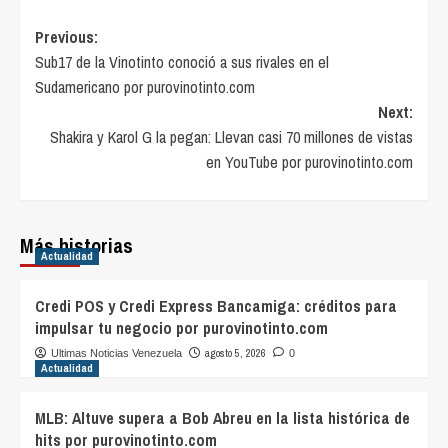
Post
Previous:
Sub17 de la Vinotinto conoció a sus rivales en el
navigation
Sudamericano por purovinotinto.com
Next:
Shakira y Karol G la pegan: Llevan casi 70 millones de vistas
en YouTube por purovinotinto.com
Más historias
Actualidad
Credi POS y Credi Express Bancamiga: créditos para
impulsar tu negocio por purovinotinto.com
agosto 5, 2026
Ultimas Noticias Venezuela
0
Actualidad
MLB: Altuve supera a Bob Abreu en la lista histórica de
hits por purovinotinto.com