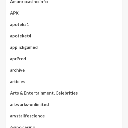
Amunracasino.info
APK
apoteka1
apoteket4
applickgamed
aprProd
archive
articles
Arts & Entertainment, Celebrities
artworks-unlimited
arystalifescience
Asino.casino