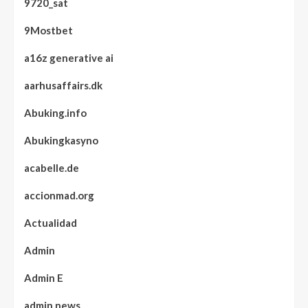
9720_sat
9Mostbet
a16z generative ai
aarhusaffairs.dk
Abuking.info
Abukingkasyno
acabelle.de
accionmad.org
Actualidad
Admin
Admin E
admin news