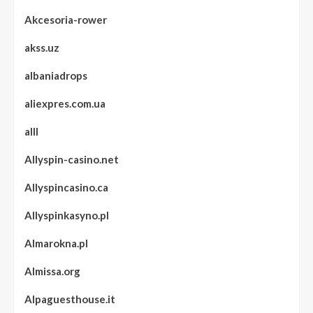
Akcesoria-rower
akss.uz
albaniadrops
aliexpres.com.ua
alll
Allyspin-casino.net
Allyspincasino.ca
Allyspinkasyno.pl
Almarokna.pl
Almissa.org
Alpaguesthouse.it