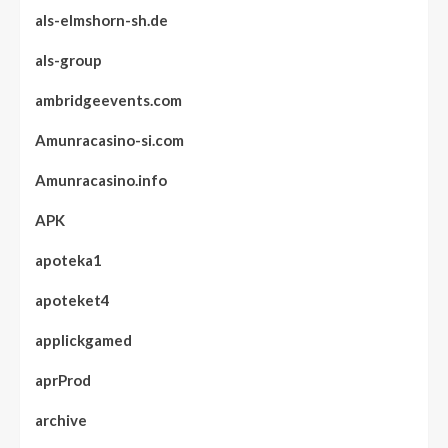
als-elmshorn-sh.de
als-group
ambridgeevents.com
Amunracasino-si.com
Amunracasino.info
APK
apoteka1
apoteket4
applickgamed
aprProd
archive