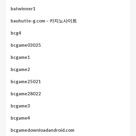
batwinner1
bauhutte-g.com – 카지노사이트
bcg4
bcgame03025
bcgame1
bcgame2
bcgame25021
bcgame28022
bcgame3
bcgame4
bcgamedownloadandroid.com