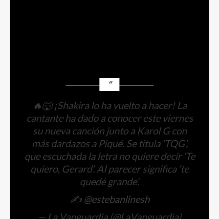
buscándome si sabes que yo errores no repito.
Dile a tu nueva bebé que por hombres no
compito.
Que deje de estar tirando, que al menos
yo te tenía bonito”.
🔥🐺 ¡Shakira lo ha vuelto a hacer! La
cantante ha dado a conocer este viernes
su nueva canción junto a Karol G con
más dardazos a Piqué. Se titula ‘TQG’,
que escuchada la letra no quiere decir ‘Te
quiero, Gerard’. Al parecer significa ‘te
quedé grande’.
✍
@estebanlinesh
— La Vanguardia (@LaVanguardia)