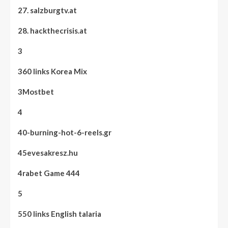
27. salzburgtv.at
28. hackthecrisis.at
3
360 links Korea Mix
3Mostbet
4
40-burning-hot-6-reels.gr
45evesakresz.hu
4rabet Game 444
5
550 links English talaria