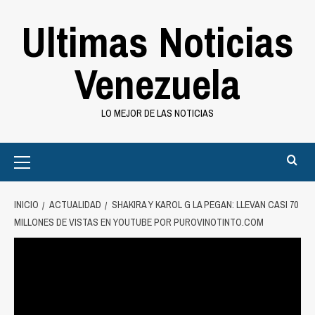
Saltar
Ultimas Noticias
al
contenido
Venezuela
LO MEJOR DE LAS NOTICIAS
Primary
Menu
INICIO
ACTUALIDAD
SHAKIRA Y KAROL G LA PEGAN: LLEVAN CASI 70
MILLONES DE VISTAS EN YOUTUBE POR PUROVINOTINTO.COM
Actualidad
Shakira y Karol G la pegan: Llevan casi
70 millones de vistas en YouTube por
purovinotinto.com