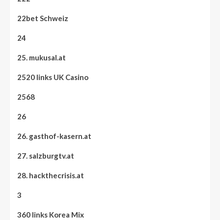
22bet Schweiz
24
25. mukusal.at
2520 links UK Casino
2568
26
26. gasthof-kasern.at
27. salzburgtv.at
28. hackthecrisis.at
3
360 links Korea Mix