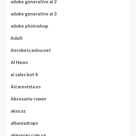
adobe generative ai 2
adobe generative ai 3
adobe photoshop
Adult
Aerobetcasino.net
AI News
ai sales bot 4
Aicarevista.es
Akcesoria-rower
akss.uz
albaniadrops
aliexpres.com.ua