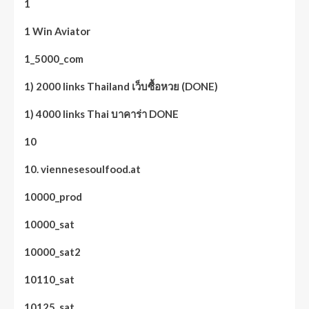
1
1 Win Aviator
1_5000_com
1) 2000 links Thailand เว็บซื้อหวย (DONE)
1) 4000 links Thai บาคาร่า DONE
10
10. viennesesoulfood.at
10000_prod
10000_sat
10000_sat2
10110_sat
10125_sat