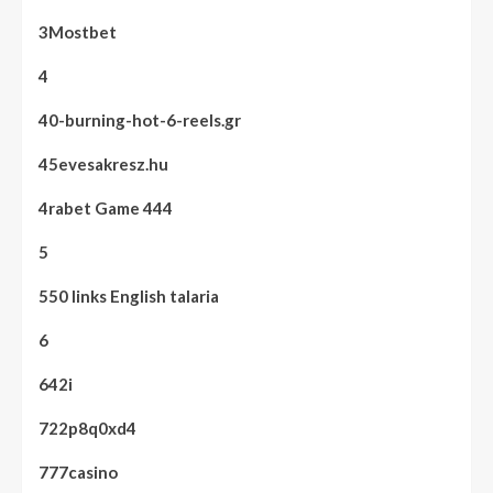
3Mostbet
4
40-burning-hot-6-reels.gr
45evesakresz.hu
4rabet Game 444
5
550 links English talaria
6
642i
722p8q0xd4
777casino