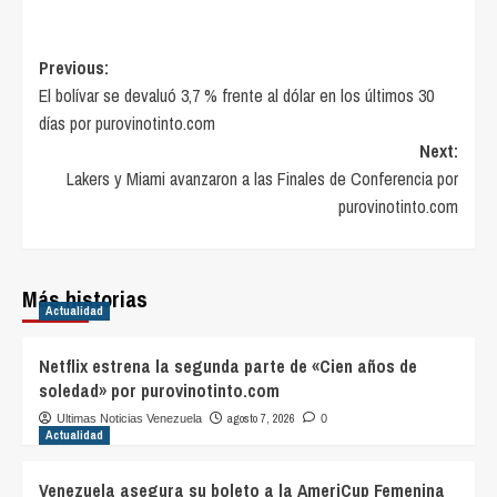
Post
Previous:
El bolívar se devaluó 3,7 % frente al dólar en los últimos 30
navigation
días por purovinotinto.com
Next:
Lakers y Miami avanzaron a las Finales de Conferencia por
purovinotinto.com
Más historias
Actualidad
Netflix estrena la segunda parte de «Cien años de
soledad» por purovinotinto.com
agosto 7, 2026
Ultimas Noticias Venezuela
0
Actualidad
Venezuela asegura su boleto a la AmeriCup Femenina