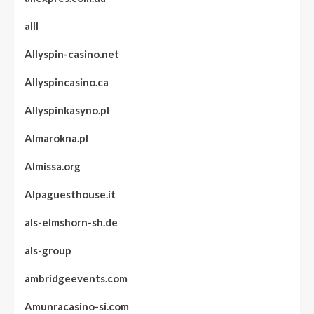
alll
Allyspin-casino.net
Allyspincasino.ca
Allyspinkasyno.pl
Almarokna.pl
Almissa.org
Alpaguesthouse.it
als-elmshorn-sh.de
als-group
ambridgeevents.com
Amunracasino-si.com