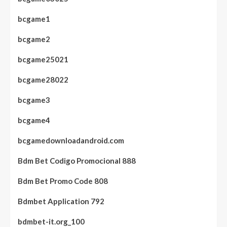
bcgame1
bcgame2
bcgame25021
bcgame28022
bcgame3
bcgame4
bcgamedownloadandroid.com
Bdm Bet Codigo Promocional 888
Bdm Bet Promo Code 808
Bdmbet Application 792
bdmbet-it.org_100