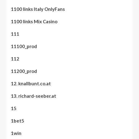
1100 links Italy OnlyFans
1100 links Mix Casino
111
11100_prod
112
11200_prod
12. knallbunt.co.at
13. richard-seeber.at
15
1bet5
1win