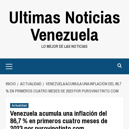
Saltar
Ultimas Noticias
al
contenido
Venezuela
LO MEJOR DE LAS NOTICIAS
Primary
Menu
INICIO
ACTUALIDAD
VENEZUELA ACUMULA UNA INFLACIÓN DEL 86,7
% EN PRIMEROS CUATRO MESES DE 2023 POR PUROVINOTINTO.COM
Actualidad
Venezuela acumula una inflación del
86,7 % en primeros cuatro meses de
2023 por purovinotinto.com