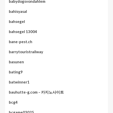
babydogsvondahlem
bahisyasal
bahsegel
bahsegel 13004
bane-pest.ch
barrytouristrailway
basunen
bating9
batwinner1
bauhutte-g.com – 카지노사이트
bcg4
bcgame03025