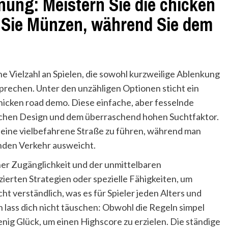
hnung: Meistern Sie die chicken
Sie Münzen, während Sie dem
ne Vielzahl an Spielen, die sowohl kurzweilige Ablenkung
rechen. Unter den unzähligen Optionen sticht ein
hicken road demo. Diese einfache, aber fesselnde
tischen Design und dem überraschend hohen Suchtfaktor.
r eine vielbefahrene Straße zu führen, während man
nden Verkehr ausweicht.
einer Zugänglichkeit und der unmittelbaren
erten Strategien oder spezielle Fähigkeiten, um
icht verständlich, was es für Spieler jeden Alters und
lass dich nicht täuschen: Obwohl die Regeln simpel
enig Glück, um einen Highscore zu erzielen. Die ständige