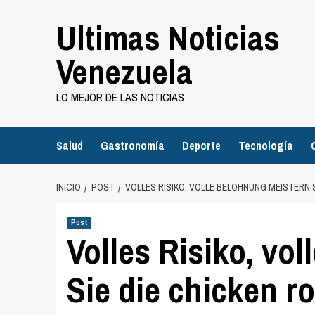
Saltar
Ultimas Noticias
al
contenido
Venezuela
LO MEJOR DE LAS NOTICIAS
Salud
Gastronomía
Deporte
Tecnología
INICIO
POST
VOLLES RISIKO, VOLLE BELOHNUNG MEISTERN 
Post
Volles Risiko, vo
Sie die chicken 