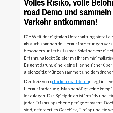
Volles Risiko, volle Belo
road Demo und sammeln 
Verkehr entkommen!
Die Welt der digitalen Unterhaltung bietet ei
als auch spannende Herausforderungen versp
besonders unterhaltsames Spiel hervor: die c
Erfahrung lockt Spieler mit ihrem minimalis
Es geht darum, eine kleine Henne sicher übe
gleichzeitig Münzen sammelt und dem drohe
Der Reiz von «
chicken road demo
» liegt in s
Herausforderung. Man benötigt keine komplizi
loszulegen. Das Spielprinzip ist intuitiv und le
jeder Erfahrungsebene geeignet macht. Doch 
sind, erfordert es Geschick, Timing und ein w