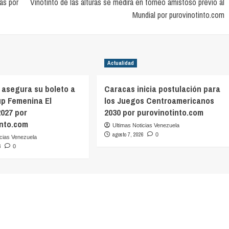
as por
Vinotinto de las alturas se medirá en torneo amistoso previo al
Mundial por purovinotinto.com
Actualidad
 asegura su boleto a
Caracas inicia postulación para
up Femenina El
los Juegos Centroamericanos
2027 por
2030 por purovinotinto.com
into.com
Ultimas Noticias Venezuela
agosto 7, 2026
0
icias Venezuela
6
0