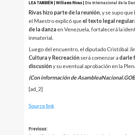
LEA TAMBIÉN | Williams Rivas |
Día Internacional de la Da
Rivas hizo parte de la reunión
, y se supo que
el Maestro explicó que
el texto legal regula
de la danza
en Venezuela, fortalecerá la ident
inmaterial.
Luego del encuentro, el diputado Cristóbal Ji
Cultura y Recreación
será comenzar a
darle 
discusión
y su eventual aprobación en la Plen
(Con información de AsambleaNacional.GOB
[ad_2]
Source link
Post
Previous: