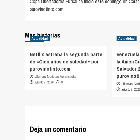
Copa Libertadores Futsal da inicio este domingo en Carac
navigation
purovinotinto.com
Más historias
Actualidad
Actualidad
Netflix estrena la segunda parte
Venezuela
de «Cien años de soledad» por
la AmeriC
purovinotinto.com
Salvador 
purovinot
Ultimas Noticias Venezuela
agosto 7, 2026
0
Ultimas Not
agosto 7, 202
Deja un comentario