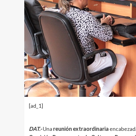
[ad_1]
DAT.-
Una
reunión extraordinaria
encabezada 