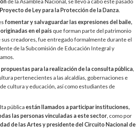
ión
de la Asamblea Nacional, se llevó a cabo este pasado
Proyecto de
Ley para la Protección de la Danza
.
 es
fomentar y salvaguardar las expresiones del baile,
originadas en el país
que forman parte del patrimonio
de sus creadores, fue entregado formalmente durante el
dente de la Subcomisión de Educación Integral y
Ramos.
 propuestas para la realización de la consulta pública
,
ultura pertenecientes a las alcaldías, gobernaciones e
 de cultura y educación, así como estudiantes de
lta pública
están llamados a participar instituciones,
odas las personas vinculadas a este sector
, como por
ad de las Artes y presidente del Circuito Nacional de