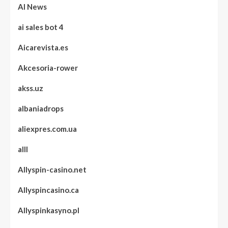
AI News
ai sales bot 4
Aicarevista.es
Akcesoria-rower
akss.uz
albaniadrops
aliexpres.com.ua
alll
Allyspin-casino.net
Allyspincasino.ca
Allyspinkasyno.pl