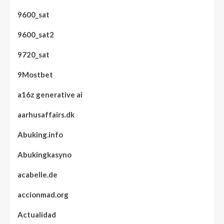
9600_sat
9600_sat2
9720_sat
9Mostbet
a16z generative ai
aarhusaffairs.dk
Abuking.info
Abukingkasyno
acabelle.de
accionmad.org
Actualidad