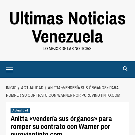
Saltar
Ultimas Noticias
al
contenido
Venezuela
LO MEJOR DE LAS NOTICIAS
Primary
Menu
INICIO
ACTUALIDAD
ANITTA «VENDERÍA SUS ÓRGANOS» PARA
ROMPER SU CONTRATO CON WARNER POR PUROVINOTINTO.COM
Actualidad
Anitta «vendería sus órganos» para
romper su contrato con Warner por
purovinotinto.com