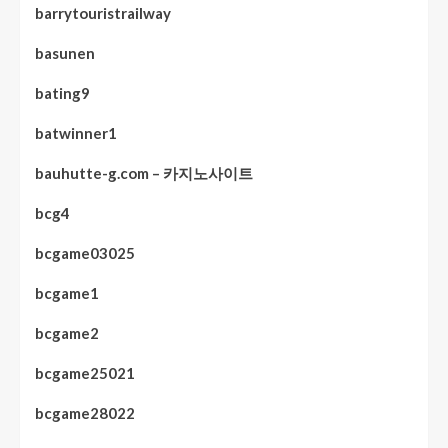
barrytouristrailway
basunen
bating9
batwinner1
bauhutte-g.com – 카지노사이트
bcg4
bcgame03025
bcgame1
bcgame2
bcgame25021
bcgame28022