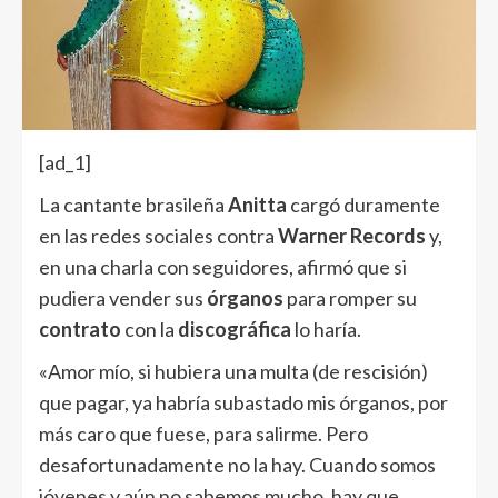
[ad_1]
La cantante brasileña
Anitta
cargó duramente
en las redes sociales contra
Warner Records
y,
en una charla con seguidores, afirmó que si
pudiera vender sus
órganos
para romper su
contrato
con la
discográfica
lo haría.
«Amor mío, si hubiera una multa (de rescisión)
que pagar, ya habría subastado mis órganos, por
más caro que fuese, para salirme. Pero
desafortunadamente no la hay. Cuando somos
jóvenes y aún no sabemos mucho, hay que