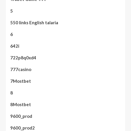
5
550 links English talaria
6
642i
722p8q0xd4
777casino
7Mostbet
8
8Mostbet
9600_prod
9600_prod2