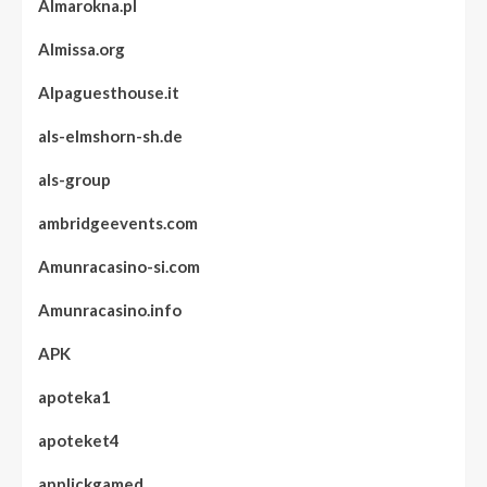
Almarokna.pl
Almissa.org
Alpaguesthouse.it
als-elmshorn-sh.de
als-group
ambridgeevents.com
Amunracasino-si.com
Amunracasino.info
APK
apoteka1
apoteket4
applickgamed