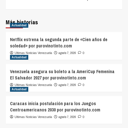
Más historias
Actualidad
Netflix estrena la segunda parte de «Cien años de
soledad» por purovinotinto.com
agosto 7, 2026
Ultimas Noticias Venezuela
0
Actualidad
Venezuela asegura su boleto a la AmeriCup Femenina
El Salvador 2027 por purovinotinto.com
agosto 7, 2026
Ultimas Noticias Venezuela
0
Actualidad
Caracas inicia postulación para los Juegos
Centroamericanos 2030 por purovinotinto.com
agosto 7, 2026
Ultimas Noticias Venezuela
0