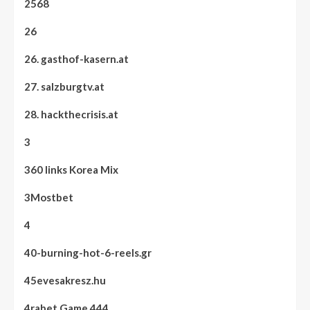
2568
26
26. gasthof-kasern.at
27. salzburgtv.at
28. hackthecrisis.at
3
360 links Korea Mix
3Mostbet
4
40-burning-hot-6-reels.gr
45evesakresz.hu
4rabet Game 444