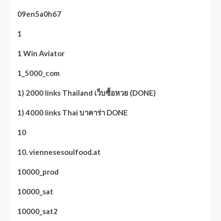
09en5a0h67
1
1 Win Aviator
1_5000_com
1) 2000 links Thailand เว็บซื้อหวย (DONE)
1) 4000 links Thai บาคาร่า DONE
10
10. viennesesoulfood.at
10000_prod
10000_sat
10000_sat2