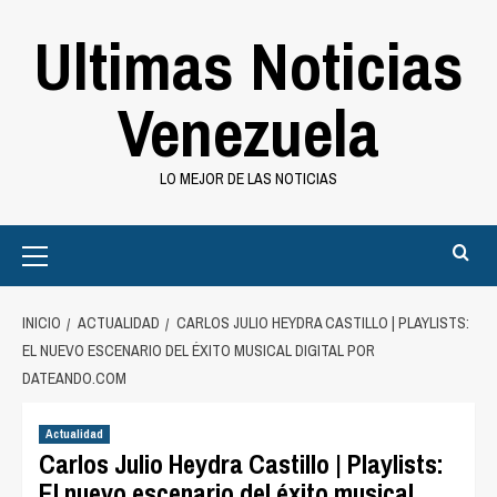
Saltar
Ultimas Noticias
al
contenido
Venezuela
LO MEJOR DE LAS NOTICIAS
Primary
Menu
INICIO
ACTUALIDAD
CARLOS JULIO HEYDRA CASTILLO | PLAYLISTS:
EL NUEVO ESCENARIO DEL ÉXITO MUSICAL DIGITAL POR
DATEANDO.COM
Actualidad
Carlos Julio Heydra Castillo | Playlists:
El nuevo escenario del éxito musical