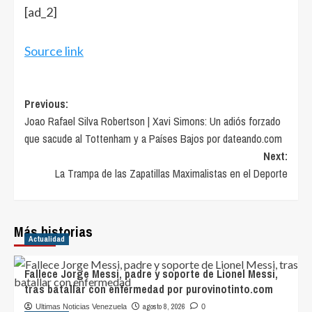
Navegación
[ad_2]
de
entradas
Source link
Post
Previous:
Joao Rafael Silva Robertson | Xavi Simons: Un adiós forzado
navigation
que sacude al Tottenham y a Países Bajos por dateando.com
Next:
La Trampa de las Zapatillas Maximalistas en el Deporte
Más historias
Actualidad
Fallece Jorge Messi, padre y soporte de Lionel Messi,
tras batallar con enfermedad por purovinotinto.com
agosto 8, 2026
Ultimas Noticias Venezuela
0