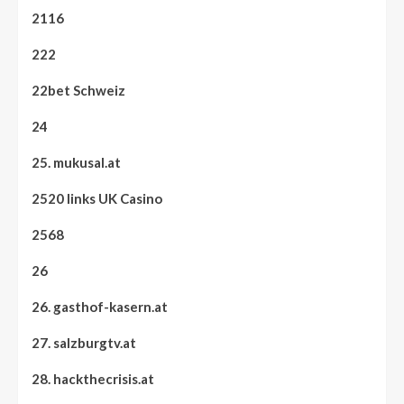
2116
222
22bet Schweiz
24
25. mukusal.at
2520 links UK Casino
2568
26
26. gasthof-kasern.at
27. salzburgtv.at
28. hackthecrisis.at