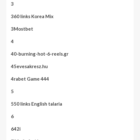
3
360 links Korea Mix
3Mostbet
4
40-burning-hot-6-reels.gr
45evesakresz.hu
4rabet Game 444
5
550 links English talaria
6
642i