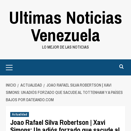
Saltar
Ultimas Noticias
al
contenido
Venezuela
LO MEJOR DE LAS NOTICIAS
Primary
Menu
INICIO
ACTUALIDAD
JOAO RAFAEL SILVA ROBERTSON | XAVI
SIMONS: UN ADIÓS FORZADO QUE SACUDE AL TOTTENHAM Y A PAÍSES
BAJOS POR DATEANDO.COM
Actualidad
Joao Rafael Silva Robertson | Xavi
Simons: Un adiós forzado que sacude al