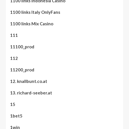
1100 links Indonesia Casino
1100 links Italy OnlyFans
1100 links Mix Casino
111
11100_prod
112
11200_prod
12. knallbunt.co.at
13. richard-seeber.at
15
1bet5
1win