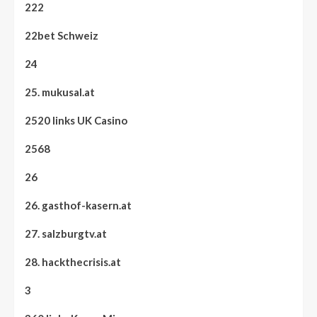
222
22bet Schweiz
24
25. mukusal.at
2520 links UK Casino
2568
26
26. gasthof-kasern.at
27. salzburgtv.at
28. hackthecrisis.at
3