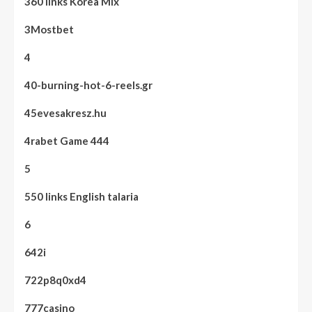
360 links Korea Mix
3Mostbet
4
40-burning-hot-6-reels.gr
45evesakresz.hu
4rabet Game 444
5
550 links English talaria
6
642i
722p8q0xd4
777casino