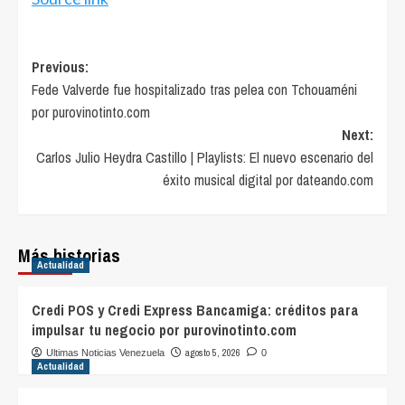
Post
Previous:
Fede Valverde fue hospitalizado tras pelea con Tchouaméni
navigation
por purovinotinto.com
Next:
Carlos Julio Heydra Castillo | Playlists: El nuevo escenario del
éxito musical digital por dateando.com
Más historias
Actualidad
Credi POS y Credi Express Bancamiga: créditos para
impulsar tu negocio por purovinotinto.com
agosto 5, 2026
Ultimas Noticias Venezuela
0
Actualidad